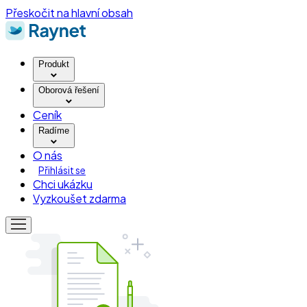
Přeskočit na hlavní obsah
Produkt
Oborová řešení
Ceník
Radíme
O nás
Přihlásit se
Chci ukázku
Vyzkoušet zdarma