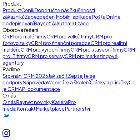
Produkt
Produkt
Ceník
Doporučte nás
Zkušenosti
zákazníků
Zabezpečení
Mobilní aplikace
Pošta
Online
podepisování
Raynet AI
Automatizace
Oborová řešení
CRM pro malé firmy
CRM pro velké firmy
CRM pro
fotovoltaiky
CRM pro finanční poradce
CRM pro realitní
makléře
CRM pro výrobní firmy
CRM pro stavební firmy
CRM
pro IT firmy
CRM pro servisy
CRM pro marketingové
agentury
Radíme
Srovnání CRM 2026
Jak začít
Zeptejte se
podpory
Nápověda
Webináře a školení
Články a příručky
Co
je CRM
API dokumentace
O nás
O nás
Raynet novinky
Kariéra
Pro
média
Kontakt
Marketplace
Partnerství