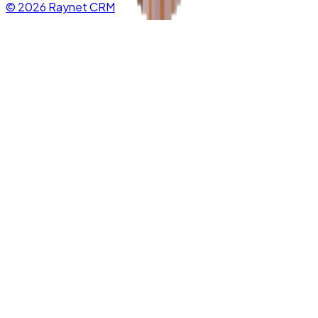
© 2026 Raynet CRM