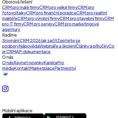
Oborová řešení
CRM pro malé firmy
CRM pro velké firmy
CRM pro
fotovoltaiky
CRM pro finanční poradce
CRM pro realitní
makléře
CRM pro výrobní firmy
CRM pro stavební firmy
CRM
pro IT firmy
CRM pro servisy
CRM pro marketingové
agentury
Radíme
Srovnání CRM 2026
Jak začít
Zeptejte se
podpory
Nápověda
Webináře a školení
Články a příručky
Co
je CRM
API dokumentace
O nás
O nás
Raynet novinky
Kariéra
Pro
média
Kontakt
Marketplace
Partnerství
Mobilní aplikace