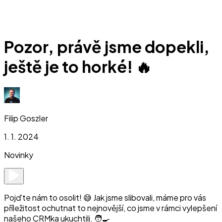
Pozor, právě jsme dopekli,
ještě je to horké! 🔥
Filip Goszler
1. 1. 2024
Novinky
Pojďte nám to osolit! 😅 Jak jsme slibovali, máme pro vás
příležitost ochutnat to nejnovější, co jsme v rámci vylepšení
našeho CRMka ukuchtili. 🧑‍🍳