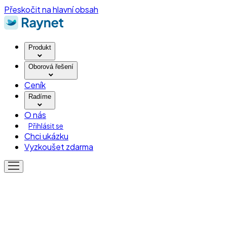
Přeskočit na hlavní obsah
Produkt
Oborová řešení
Ceník
Radíme
O nás
Přihlásit se
Chci ukázku
Vyzkoušet zdarma