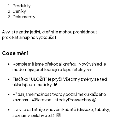
Produkty
Ceníky
Dokumenty
A vy jste zatím jediní, kteří si je mohou prohlédnout,
proklikat a naplno vyzkoušet.
Co se mění
Kompletně jsme překopali grafiku. Nový vzhled je
modernější, přehlednější a lépe čitelný. 👀
Tlačítko “ULOŽIT” je pryč! Všechny změny se teď
ukládají automaticky. 💾
Přidali jsme možnost tvorby poznámek u každého
záznamu. #BarevneListeckyProVsechny 🙂
… a vše ostatní je v novém kabátě (diskuze, tabulky,
seznamy, přílohy atd.). 🆕