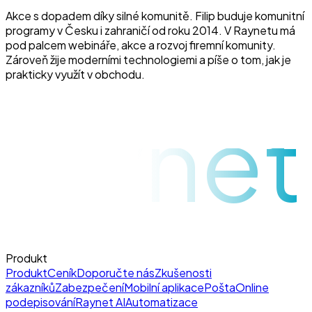
Akce s dopadem díky silné komunitě. Filip buduje komunitní
programy v Česku i zahraničí od roku 2014. V Raynetu má
pod palcem webináře, akce a rozvoj firemní komunity.
Zároveň žije moderními technologiemi a píše o tom, jak je
prakticky využít v obchodu.
raynet
Produkt
Produkt
Ceník
Doporučte nás
Zkušenosti
zákazníků
Zabezpečení
Mobilní aplikace
Pošta
Online
podepisování
Raynet AI
Automatizace