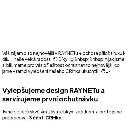
Váš zájem o to nejnovější v RAYNETu + ochota přiložit ruku k
dílu = naše velká radost. 🙂 Díky! 🙌&nbsp;&nbsp;A jak jsme
slíbili, máme pro vás příležitost ochutnat to nejnovější, co
jsme v rámci vylepšení našeho CRMka ukuchtili. 🧑‍🍳
Vylepšujeme design RAYNETu a
servírujeme první ochutnávku
Jsme posedlí skvělým uživatelským zážitkem, a proto jsme
přepracovali
3 části CRMka: