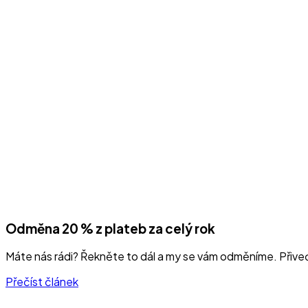
Odměna 20 % z plateb za celý rok
Máte nás rádi? Řekněte to dál a my se vám odměníme. Přive
Přečíst článek