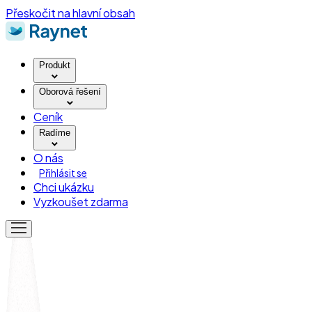
Přeskočit na hlavní obsah
Produkt
Oborová řešení
Ceník
Radíme
O nás
Přihlásit se
Chci ukázku
Vyzkoušet zdarma