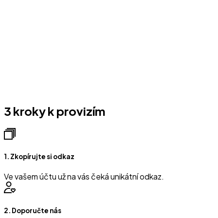
3 kroky k provizím
1. Zkopírujte si odkaz
Ve vašem účtu už na vás čeká unikátní odkaz.
2. Doporučte nás