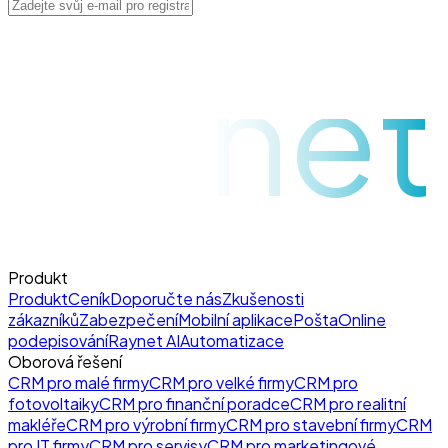
raynet
Produkt
Produkt
Ceník
Doporučte nás
Zkušenosti
zákazníků
Zabezpečení
Mobilní aplikace
Pošta
Online
podepisování
Raynet AI
Automatizace
Oborová řešení
CRM pro malé firmy
CRM pro velké firmy
CRM pro
fotovoltaiky
CRM pro finanční poradce
CRM pro realitní
makléře
CRM pro výrobní firmy
CRM pro stavební firmy
CRM
pro IT firmy
CRM pro servisy
CRM pro marketingové