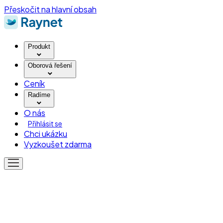
Přeskočit na hlavní obsah
Produkt
Oborová řešení
Ceník
Radíme
O nás
Přihlásit se
Chci ukázku
Vyzkoušet zdarma