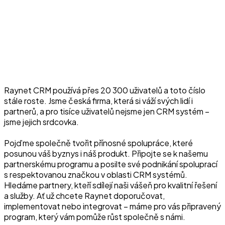
Raynet CRM používá přes 20 300 uživatelů a toto číslo
stále roste. Jsme česká firma, která si váží svých lidí i
partnerů, a pro tisíce uživatelů nejsme jen CRM systém –
jsme jejich srdcovka.
Pojďme společně tvořit přínosné spolupráce, které
posunou váš byznys i náš produkt. Připojte se k našemu
partnerskému programu a posilte své podnikání spoluprací
s respektovanou značkou v oblasti CRM systémů.
Hledáme partnery, kteří sdílejí naši vášeň pro kvalitní řešení
a služby. Ať už chcete Raynet doporučovat,
implementovat nebo integrovat – máme pro vás připravený
program, který vám pomůže růst společně s námi.