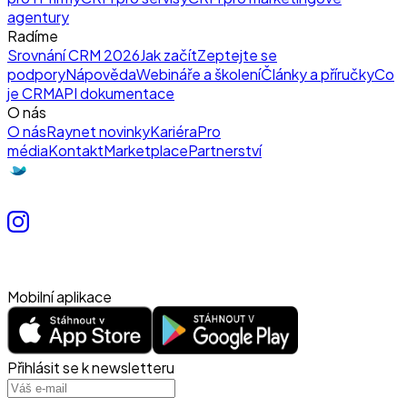
agentury
Radíme
Srovnání CRM 2026
Jak začít
Zeptejte se
podpory
Nápověda
Webináře a školení
Články a příručky
Co
je CRM
API dokumentace
O nás
O nás
Raynet novinky
Kariéra
Pro
média
Kontakt
Marketplace
Partnerství
Mobilní aplikace
Přihlásit se k newsletteru