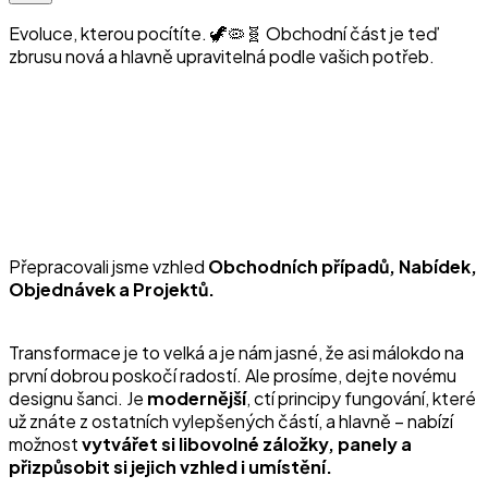
Evoluce, kterou pocítíte. 🦖🦠🧬 Obchodní část je teď
zbrusu nová a hlavně upravitelná podle vašich potřeb.
Přepracovali jsme vzhled
Obchodních případů, Nabídek,
Objednávek a Projektů.
Transformace je to velká a je nám jasné, že asi málokdo na
první dobrou poskočí radostí. Ale prosíme, dejte novému
designu šanci. Je
modernější
, ctí principy fungování, které
už znáte z ostatních vylepšených částí, a hlavně –⁠⁠⁠⁠⁠⁠ nabízí
možnost
vytvářet si libovolné záložky, panely a
přizpůsobit si jejich vzhled i umístění.