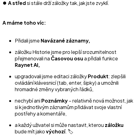
⏺️
A střed
si stále drží záložky tak, jak jste zvyklí.
A máme toho víc:
Přidali jsme
Navázané záznamy,
záložku Historie jsme pro lepší srozumitelnost
přejmenovali na
Časovou osu
a přidali funkce
Raynet AI,
upgradovali jsme editaci záložky
Produkt
: zlepšili
ovládání klávesnicí (tab, enter, šipky) a umožnili
hromadné změny vybraných řádků,
nechybí ani
Poznámky
– relativně nová možnost, jak
si k jednotlivým záznamům přidávat svoje vlastní
postřehy a komentáře,
a každý uživatel si může nastavit, kterou
záložku
bude mít jako
výchozí
. 🏷️