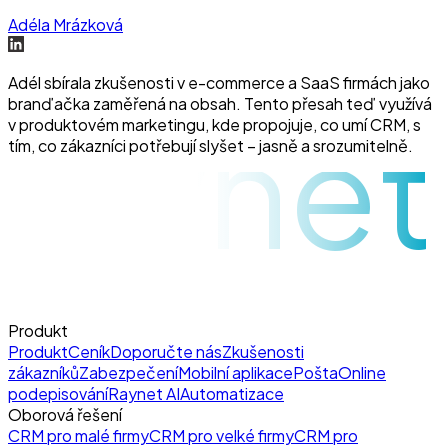
Adéla Mrázková
Adél sbírala zkušenosti v e-commerce a SaaS firmách jako
branďačka zaměřená na obsah. Tento přesah teď využívá
raynet
v produktovém marketingu, kde propojuje, co umí CRM, s
tím, co zákazníci potřebují slyšet – jasně a srozumitelně.
Produkt
Produkt
Ceník
Doporučte nás
Zkušenosti
zákazníků
Zabezpečení
Mobilní aplikace
Pošta
Online
podepisování
Raynet AI
Automatizace
Oborová řešení
CRM pro malé firmy
CRM pro velké firmy
CRM pro