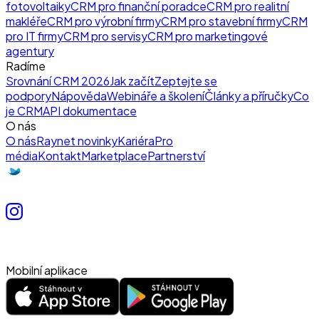
fotovoltaiky
CRM pro finanční poradce
CRM pro realitní
makléře
CRM pro výrobní firmy
CRM pro stavební firmy
CRM
pro IT firmy
CRM pro servisy
CRM pro marketingové
agentury
Radíme
Srovnání CRM 2026
Jak začít
Zeptejte se
podpory
Nápověda
Webináře a školení
Články a příručky
Co
je CRM
API dokumentace
O nás
O nás
Raynet novinky
Kariéra
Pro
média
Kontakt
Marketplace
Partnerství
Mobilní aplikace