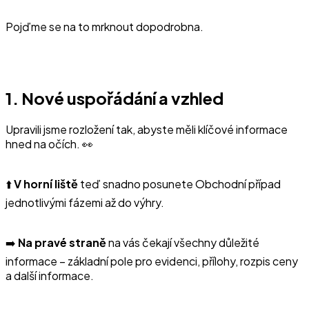
Pojďme se na to mrknout dopodrobna.
1. Nové uspořádání a vzhled
Upravili jsme rozložení tak, abyste měli klíčové informace
hned na očích. 👀
⬆️
V horní liště
teď snadno posunete Obchodní případ
jednotlivými fázemi až do výhry.
➡️
Na pravé straně
na vás čekají všechny důležité
informace – základní pole pro evidenci, přílohy, rozpis ceny
a další informace.