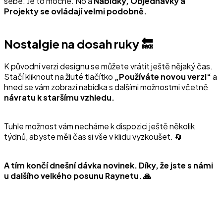
sebe. Je to mocné. No a
Nabídky, Objednávky a
Projekty se ovládají velmi podobně.
Nostalgie na dosah ruky 🔙
K původní verzi designu se můžete vrátit ještě nějaký čas.
Stačí kliknout na žluté tlačítko
„Používáte novou verzi“
a
hned se vám zobrazí nabídka s dalšími možnostmi včetně
návratu k staršímu vzhledu.
Tuhle možnost vám necháme k dispozici ještě několik
týdnů, abyste měli čas si vše v klidu vyzkoušet. 🔄
A tím končí dnešní dávka novinek. Díky, že jste s námi
u dalšího velkého posunu Raynetu. 🙏