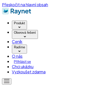
Přeskočit na hlavní obsah
Produkt
Oborová řešení
Ceník
Radíme
O nás
Přihlásit se
Chci ukázku
Vyzkoušet zdarma