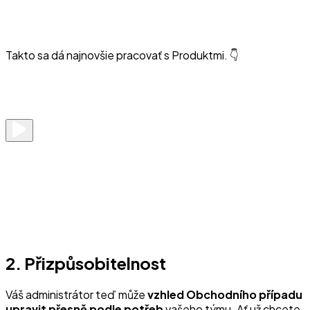
Takto sa dá najnovšie pracovať s Produktmi. 👇
2. Přizpůsobitelnost
Váš administrátor teď může
vzhled Obchodního případu
upravit přesně podle potřeb
vašeho týmu. Ať už chcete