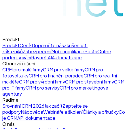
Produkt
Produkt
Ceník
Doporučte nás
Zkušenosti
zákazníků
Zabezpečení
Mobilní aplikace
Pošta
Online
podepisování
Raynet AI
Automatizace
Oborová řešení
CRM pro malé firmy
CRM pro velké firmy
CRM pro
fotovoltaiky
CRM pro finanční poradce
CRM pro realitní
makléře
CRM pro výrobní firmy
CRM pro stavební firmy
CRM
pro IT firmy
CRM pro servisy
CRM pro marketingové
agentury
Radíme
Srovnání CRM 2026
Jak začít
Zeptejte se
podpory
Nápověda
Webináře a školení
Články a příručky
Co
je CRM
API dokumentace
O nás