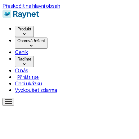
Přeskočit na hlavní obsah
Produkt
Oborová řešení
Ceník
Radíme
O nás
Přihlásit se
Chci ukázku
Vyzkoušet zdarma