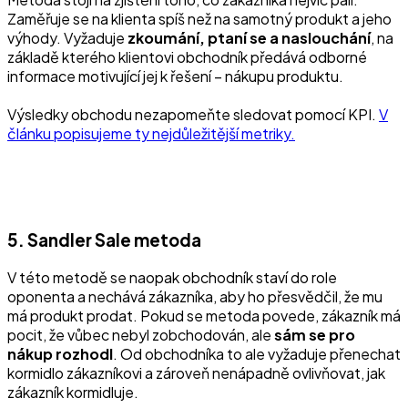
Zaměřuje se na klienta spíš než na samotný produkt a jeho
výhody. Vyžaduje
zkoumání, ptaní se a naslouchání
, na
základě kterého klientovi obchodník předává odborné
informace motivující jej k řešení – nákupu produktu.
Výsledky obchodu nezapomeňte sledovat pomocí KPI.
V
článku popisujeme ty nejdůležitější metriky.
5. Sandler Sale metoda
V této metodě se naopak obchodník staví do role
oponenta a nechává zákazníka, aby ho přesvědčil, že mu
má produkt prodat. Pokud se metoda povede, zákazník má
pocit, že vůbec nebyl zobchodován, ale
sám se pro
nákup rozhodl
. Od obchodníka to ale vyžaduje přenechat
kormidlo zákazníkovi a zároveň nenápadně ovlivňovat, jak
zákazník kormidluje.