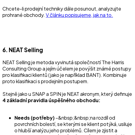
Chcete-li prodejní techniky dále posunout, analyzujte
prohrané obchody.
V článku popisujeme, jak na to.
6. NEAT Selling
NEAT Selling je metoda vyvinutá společností The Harris
Consulting Group a jejím účelem je povýšit známé postupy
pro klasifikaci klientů (jako je například BANT). Kombinuje
proto klasifikaci s prodejním postupem.
Stejně jako u SNAP a SPIN je NEAT akronym, který definuje
4 základní pravidla úspěšného obchodu:
Needs (potřeby)
–&nbsp;&nbsp;na rozdíl od
povrchních bolestí, se kterými se klient potýká, usiluje
o hlubší analýzu jeho problémů. Cílem je zjistit a