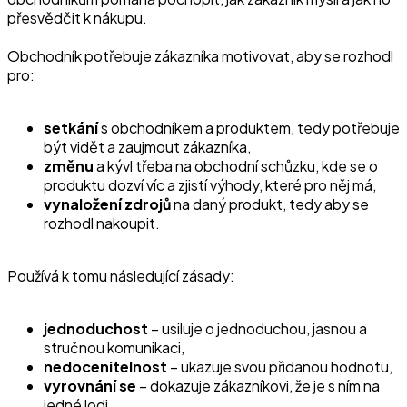
přesvědčit k nákupu.
Obchodník potřebuje zákazníka motivovat, aby se rozhodl
pro:
setkání
s obchodníkem a produktem, tedy potřebuje
být vidět a zaujmout zákazníka,
změnu
a kývl třeba na obchodní schůzku, kde se o
produktu dozví víc a zjistí výhody, které pro něj má,
vynaložení
zdrojů
na daný produkt, tedy aby se
rozhodl nakoupit.
Používá k tomu následující zásady:
jednoduchost
– usiluje o jednoduchou, jasnou a
stručnou komunikaci,
nedocenitelnost
– ukazuje svou přidanou hodnotu,
vyrovnání se
– dokazuje zákazníkovi, že je s ním na
jedné lodi,