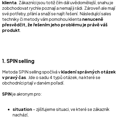
klienta
. Zákazníci jsou totiž čím dál uvědomělejší, snahu je
zobchodovat rychle poznají a nemají ji rádi. Zároveň ale mají
své potřeby, přání a snaží se najít řešení. Následující sales
techniky či metody vám pomohou klienta
nenuceně
přesvědčit, že řešením jeho problému je právě váš
produkt
.
1. SPIN selling
Metoda SPIN selling spočívá v
kladení správných otázek
v pravý čas
. Jde o sadu 4 typů otázek, na které se
obchodníci ptají v daném pořadí.
SPIN
je akronym pro:
situation
– zjišťujeme situaci, ve které se zákazník
nachází,