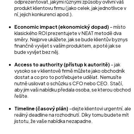
odprezentovat, jakými různými způsoby ovlivní váš
produkt klientovu firmu (jako celek, jak jednotlivce v
ní, jejich konkurenci apod.).
Economic impact (ekonomický dopad)
– místo
klasického ROI prezentujete v NEAT metodě dva
směry. Nejprve ukážete, jak se bude klientův byznys
finančně vyvíjet s vaším produktem, a poté jak se
bude vyvíjet bez něj.
Access to authority (přístup k autoritě)
– jak
vysoko se v klientově firmě můžete jako obchodník
dostat a co pro to potřebujete udělat. Nemusíte
nutně usilovat o schůzku s CFO nebo CEO. Stačí,
aby jim vaši nabídku předala osoba, se kterou obchod
řešíte.
Timeline (časový plán)
–dejte klientovi urgentní, ale
reálný deadline na rozhodnutí. Díky tomu budete mít
jistotu, že vaše nabídka nezapadne.