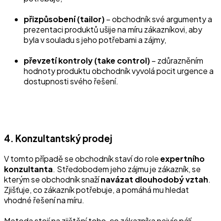
přizpůsobení (tailor)
– obchodník své argumenty a
prezentaci produktů ušije na míru zákazníkovi, aby
byla v souladu s jeho potřebami a zájmy,
převzetí kontroly (take control)
– zdůrazněním
hodnoty produktu obchodník vyvolá pocit urgence a
dostupnosti svého řešení.
4. Konzultantský prodej
V tomto případě se obchodník staví do role
expertního
konzultanta
. Středobodem jeho zájmu je zákazník, se
kterým se obchodník snaží
navázat dlouhodobý vztah
.
Zjišťuje, co zákazník potřebuje, a pomáhá mu hledat
vhodné řešení na míru.
Metoda stojí na zjištění toho, co zákazníka nejvíc pálí.