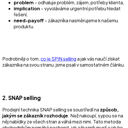
problem
– odhaluje problém, zájem, potřeby klienta,
implication
– vyvoláváme urgentní potřebu hledat
řešení,
need-payoff
– zákazníka nasměrujeme k našemu
produktu.
Podrobněji o tom,
co je SPIN selling
a jak vás naučí získat
zákazníka na svou stranu, jsme psali v samostatném článku.
2. SNAP selling
Prodejní technika SNAP selling se soustředí na
způsob,
jakým se zákazník rozhoduje
. Než nakoupí, sypou se na
něj nabídky ze všech stran a váhá mezi nimi. Tato metoda
obchodníkům pomáhá pochopit, jak zákazník myslí a jak ho