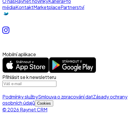
O nás
Raynet novinky
Kariéra
Pro
média
Kontakt
Marketplace
Partnerství
Mobilní aplikace
Přihlásit se k newsletteru
Podmínky služby
Smlouva o zpracování dat
Zásady ochrany
osobních údajů
Cookies
© 2026 Raynet CRM