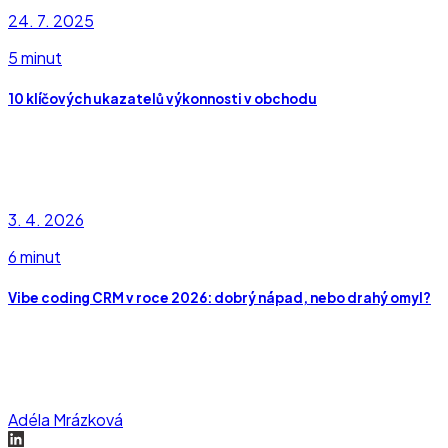
24. 7. 2025
5 minut
10 klíčových ukazatelů výkonnosti v obchodu
3. 4. 2026
6 minut
Vibe coding CRM v roce 2026: dobrý nápad, nebo drahý omyl?
Adéla Mrázková