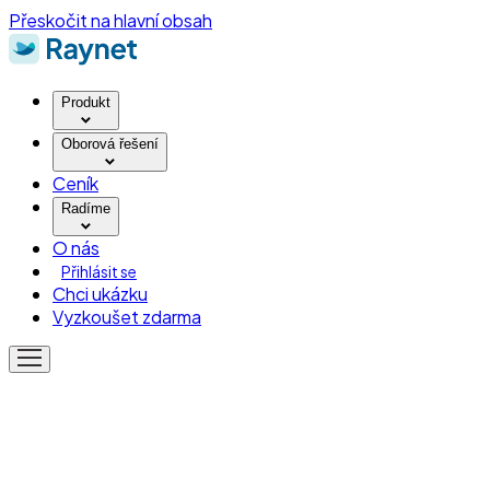
Přeskočit na hlavní obsah
Produkt
Oborová řešení
Ceník
Radíme
O nás
Přihlásit se
Chci ukázku
Vyzkoušet zdarma