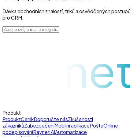
Dávka obchodních znalostí, triků a osvědčených postupů
pro CRM.
raynet
Produkt
Produkt
Ceník
Doporučte nás
Zkušenosti
zákazníků
Zabezpečení
Mobilní aplikace
Pošta
Online
podepisování
Raynet AI
Automatizace