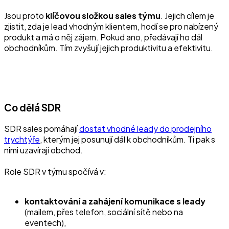
Jsou proto
klíčovou složkou sales týmu
. Jejich cílem je
zjistit, zda je lead vhodným klientem, hodí se pro nabízený
produkt a má o něj zájem. Pokud ano, předávají ho dál
obchodníkům. Tím zvyšují jejich produktivitu a efektivitu.
Co dělá SDR
SDR sales pomáhají
dostat vhodné leady do prodejního
trychtýře
, kterým jej posunují dál k obchodníkům. Ti pak s
nimi uzavírají obchod.
Role SDR v týmu spočívá v:
kontaktování a zahájení komunikace s leady
(mailem, přes telefon, sociální sítě nebo na
eventech),