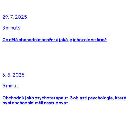
29. 7. 2025
3 minuty
Co dělá obchodní manažer a jaká je jeho role ve firmě
6. 8. 2025
5 minut
Obchodník jako psychoterapeut: 3 oblasti psychologie, které
by si obchodníci měli nastudovat