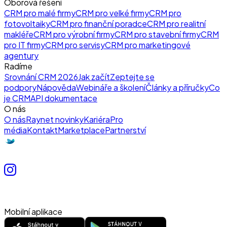
Oborová řešení
CRM pro malé firmy
CRM pro velké firmy
CRM pro
fotovoltaiky
CRM pro finanční poradce
CRM pro realitní
makléře
CRM pro výrobní firmy
CRM pro stavební firmy
CRM
pro IT firmy
CRM pro servisy
CRM pro marketingové
agentury
Radíme
Srovnání CRM 2026
Jak začít
Zeptejte se
podpory
Nápověda
Webináře a školení
Články a příručky
Co
je CRM
API dokumentace
O nás
O nás
Raynet novinky
Kariéra
Pro
média
Kontakt
Marketplace
Partnerství
Mobilní aplikace