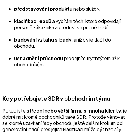
představování produktu
nebo služby,
klasifikaci leadů
a vybírání těch, které odpovídají
personě zákazníka a produkt se pro ně hodí,
budování vztahu s leady
, aniž by je tlačil do
obchodu,
usnadnění průchodu
prodejním trychtýřem až k
obchodníkům.
Kdy potřebujete SDR v obchodním týmu
Pokud jste
střední nebo větší firma s mnoha klienty
, je
dobré mít kromě obchodníků také SDR. Protože věnovat
se kromě uzavírání řady obchodů ještě dalším krokům od
generování leadů přes jejich klasifikaci může být nad síly