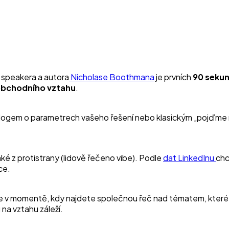
o speakera a autora
Nicholase Boothmana
je prvních
90 seku
obchodního vztahu
.
ologem o parametrech vašeho řešení nebo klasickým „pojďme 
aké z protistrany (lidově řečeno vibe). Podle
dat LinkedInu
ch
ce.
te v momentě, kdy najdete společnou řeč nad tématem, které s
 na vztahu záleží.