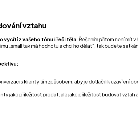
dování vztahu
to vycítí z vašeho tónu i řeči těla
. Řešením přitom není mít v
ežimu „small tak má hodnotu a chci ho dělat“, tak budete setkán
pektivu:
nverzaci s klienty tím způsobem, aby je dotlačili k uzavření o
y jako příležitost prodat, ale jako příležitost budovat vzta