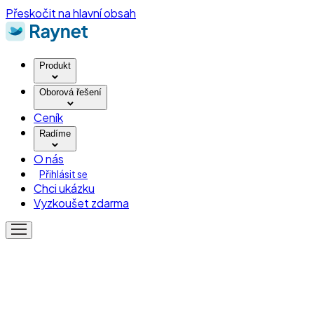
Přeskočit na hlavní obsah
Produkt
Oborová řešení
Ceník
Radíme
O nás
Přihlásit se
Chci ukázku
Vyzkoušet zdarma