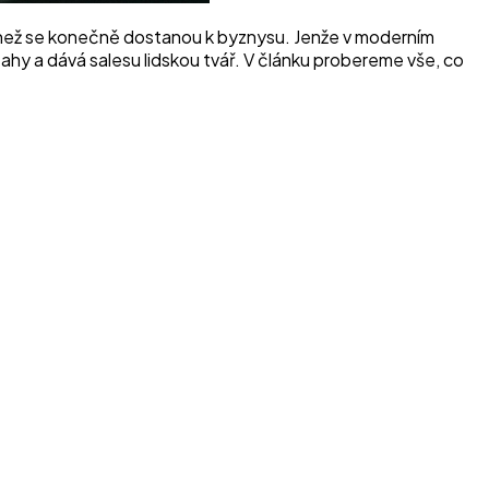
žít, než se konečně dostanou k byznysu. Jenže v moderním
hy a dává salesu lidskou tvář. V článku probereme vše, co