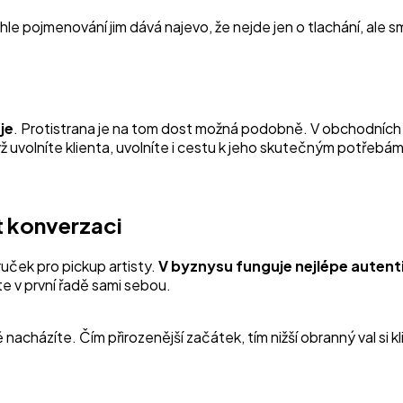
ohle pojmenování jim dává najevo, že nejde jen o tlachání, ale
je
. Protistrana je na tom dost možná podobně. V obchodních si
yž uvolníte klienta, uvolníte i cestu k jeho skutečným potřebám
ít konverzaci
uček pro pickup artisty.
V byznysu funguje nejlépe autenti
e v první řadě sami sebou.
nacházíte. Čím přirozenější začátek, tím nižší obranný val si kl