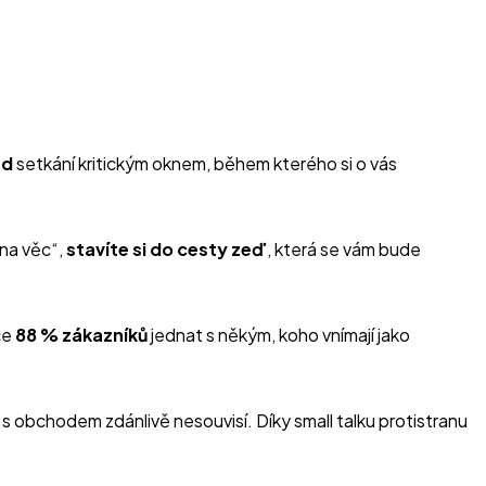
nd
setkání kritickým oknem, během kterého si o vás
na věc“,
stavíte si do cesty zeď
, která se vám bude
ce
88 % zákazníků
jednat s někým, koho vnímají jako
 obchodem zdánlivě nesouvisí. Díky small talku protistranu