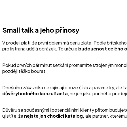
Small talk a jeho přínosy
V prodeji platí, že první dojem má cenu zlata. Podle britskéh
protistrana udělá obrázek. To určuje
budoucnost celého 
Pokud prvních pár minut setkání promarníte strojeným mon
později těžko bourat.
Dnešního zákazníka nezajímají pouze čísla a parametry, ale t
důvěryhodného konzultanta
, ne jen jako pouhého prodej
Důvěru se současnými i potenciálními klienty přitom buduje
ujistíte, že
nejste jen chodící katalog,
ale partner, kterému