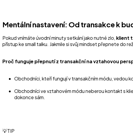
Mentální nastavení: Od transakce k bu
Pokud vnímáte úvodní minuty setkání jako nutné zlo,
klient 
přístup ke small talku. Jakmile si svůj mindset přepnete do r
Proč funguje přepnutí z transakční na vztahovou pers
Obchodníci, kteří fungují v transakčním módu, vedou ko
Obchodníci ve vztahovém módu neberou kontakt s klient
dokonce sám.
💡TIP