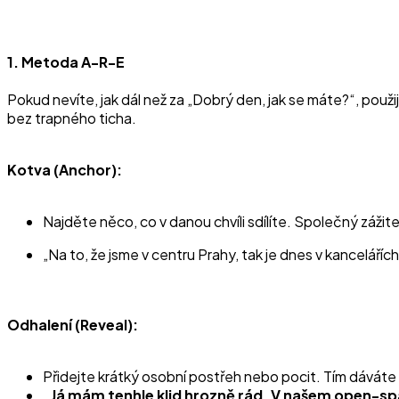
1. Metoda A-R-E
Pokud nevíte, jak dál než za „Dobrý den, jak se máte?“, pou
bez trapného ticha.
Kotva (Anchor):
Najděte něco, co v danou chvíli sdílíte. Společný zážit
„Na to, že jsme v centru Prahy, tak je dnes v kancelářích
Odhalení (Reveal):
Přidejte krátký osobní postřeh nebo pocit. Tím dáváte n
„Já mám tenhle klid hrozně rád. V našem open-sp