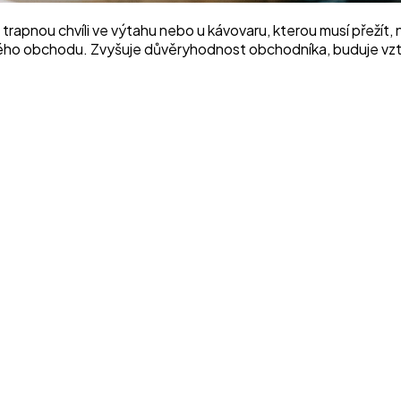
o tu trapnou chvíli ve výtahu nebo u kávovaru, kterou musí pře
otného obchodu. Zvyšuje důvěryhodnost obchodníka, buduje vzta