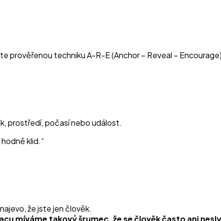
žijte prověřenou techniku A-R-E (Anchor – Reveal – Encourage)
ek, prostředí, počasí nebo událost.
 hodně klid.“
ajevo, že jste jen člověk.
acu míváme takový šrumec, že se člověk často ani nesly