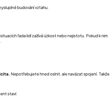
 smysluplné budování vztahu.
tuacích řada lidí zažívá úzkost nebo nejistotu. Pokud k nim
.
cita.
Nepotřebujete hned oslnit, ale navázat spojení. Takže
ient staví.