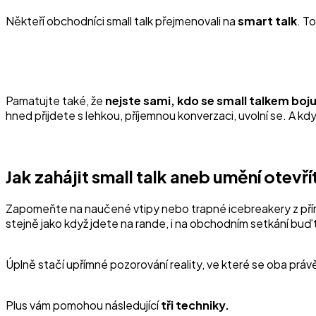
Někteří obchodníci small talk přejmenovali na
smart talk
. T
Pamatujte také, že
nejste sami, kdo se small talkem boju
hned přijdete s lehkou, příjemnou konverzaci, uvolní se. A kd
Jak zahájit small talk aneb umění otevř
Zapomeňte na naučené vtipy nebo trapné icebreakery z přír
stejně jako když jdete na rande, i na obchodním setkání buďt
Úplně stačí upřímné pozorování reality, ve které se oba právě 
Plus vám pomohou následující
tři techniky.