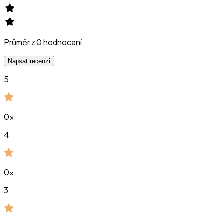
Průměr z
0
hodnocení
Napsat recenzi
5
0
x
4
0
x
3