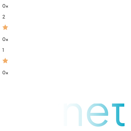
0
x
2
0
x
1
0
x
raynet