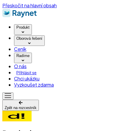
Přeskočit na hlavní obsah
Produkt
Oborová řešení
Ceník
Radíme
O nás
Přihlásit se
Chci ukázku
Vyzkoušet zdarma
Zpět na rozcestník