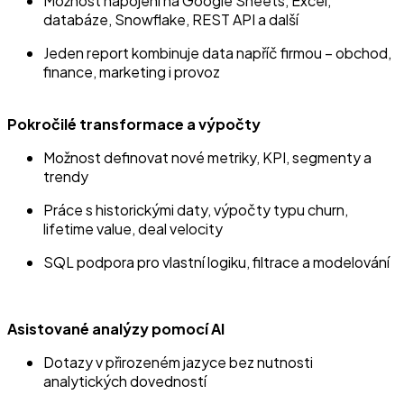
Možnost napojení na Google Sheets, Excel,
databáze, Snowflake, REST API a další
Jeden report kombinuje data napříč firmou – obchod,
finance, marketing i provoz
Pokročilé transformace a výpočty
Možnost definovat nové metriky, KPI, segmenty a
trendy
Práce s historickými daty, výpočty typu churn,
lifetime value, deal velocity
SQL podpora pro vlastní logiku, filtrace a modelování
Asistované analýzy pomocí AI
Dotazy v přirozeném jazyce bez nutnosti
analytických dovedností