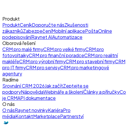
Produkt
Produkt
Ceník
Doporučte nás
Zkušenosti
zákazníků
Zabezpečení
Mobilní aplikace
Pošta
Online
podepisování
Raynet AI
Automatizace
Oborová řešení
CRM pro malé firmy
CRM pro velké firmy
CRM pro
fotovoltaiky
CRM pro finanční poradce
CRM pro realitní
makléře
CRM pro výrobní firmy
CRM pro stavební firmy
CRM
pro IT firmy
CRM pro servisy
CRM pro marketingové
agentury
Radíme
Srovnání CRM 2026
Jak začít
Zeptejte se
podpory
Nápověda
Webináře a školení
Články a příručky
Co
je CRM
API dokumentace
O nás
O nás
Raynet novinky
Kariéra
Pro
média
Kontakt
Marketplace
Partnerství