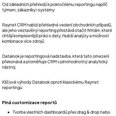
Od základních přehledů k pokročilému reportingu napříč
týmem, zákazníky i systémy
Raynet CRM nabízí přehledné vedení obchodních případů,
ale jeho vestavěný reporting přestává stačit firmám, které
chtějí komplexnější práci s daty, hlubší analýzy a možnost
kombinace více zdrojů.
Datalook je reportingová nadstavba, která tato omezení
překonává a proměňuje CRM v plnohodnotný analytický
nástroj.
Klíčové výhody Datalook oproti klasickému Raynet
reportingu
Plná customizace reportů
Tvorba vlastních dashboardů přes drag & drop nebo