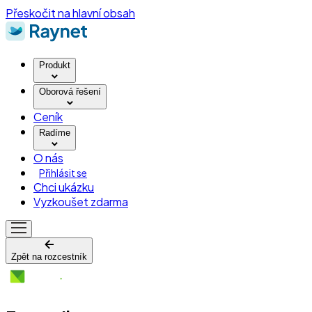
Přeskočit na hlavní obsah
Produkt
Oborová řešení
Ceník
Radíme
O nás
Přihlásit se
Chci ukázku
Vyzkoušet zdarma
Zpět na rozcestník