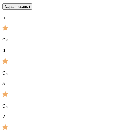
Napsat recenzi
5
0
x
4
0
x
3
0
x
2