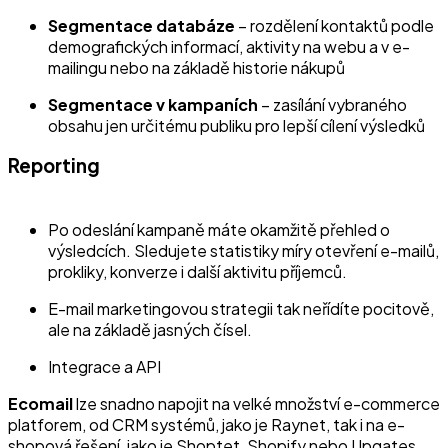
Segmentace databáze
– rozdělení kontaktů podle
demografických informací, aktivity na webu a v e-
mailingu nebo na základě historie nákupů
Segmentace v kampaních
– zasílání vybraného
obsahu jen určitému publiku pro lepší cílení výsledků
Reporting
Po odeslání kampaně máte okamžitě přehled o
výsledcích. Sledujete statistiky míry otevření e-mailů,
prokliky, konverze i další aktivitu příjemců.
E-mail marketingovou strategii tak neřídíte pocitově,
ale na základě jasných čísel.
Integrace a API
Ecomail
lze snadno napojit na velké množství e-commerce
platforem, od CRM systémů, jako je Raynet, tak i na e-
shopová řešení, jako je Shoptet, Shopify nebo Upgates.