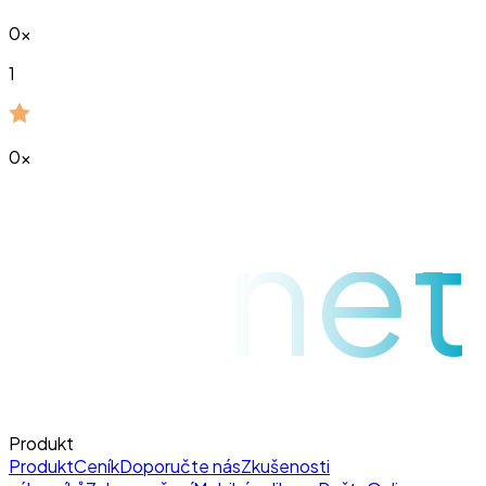
0
x
1
0
x
raynet
Produkt
Produkt
Ceník
Doporučte nás
Zkušenosti