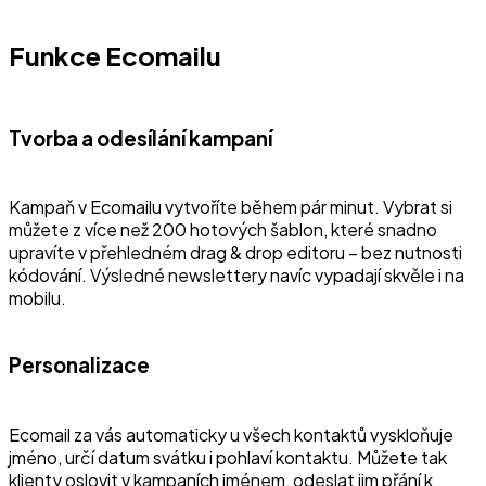
Funkce Ecomailu
Tvorba a odesílání kampaní
Kampaň v Ecomailu vytvoříte během pár minut. Vybrat si
můžete z více než 200 hotových šablon, které snadno
upravíte v přehledném drag & drop editoru – bez nutnosti
kódování. Výsledné newslettery navíc vypadají skvěle i na
mobilu.
Personalizace
Ecomail za vás automaticky u všech kontaktů vyskloňuje
jméno, určí datum svátku i pohlaví kontaktu. Můžete tak
klienty oslovit v kampaních jménem, odeslat jim přání k