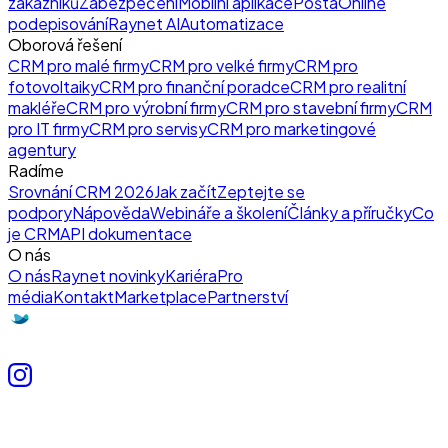
zákazníků
Zabezpečení
Mobilní aplikace
Pošta
Online
podepisování
Raynet AI
Automatizace
Oborová řešení
CRM pro malé firmy
CRM pro velké firmy
CRM pro
fotovoltaiky
CRM pro finanční poradce
CRM pro realitní
makléře
CRM pro výrobní firmy
CRM pro stavební firmy
CRM
pro IT firmy
CRM pro servisy
CRM pro marketingové
agentury
Radíme
Srovnání CRM 2026
Jak začít
Zeptejte se
podpory
Nápověda
Webináře a školení
Články a příručky
Co
je CRM
API dokumentace
O nás
O nás
Raynet novinky
Kariéra
Pro
média
Kontakt
Marketplace
Partnerství