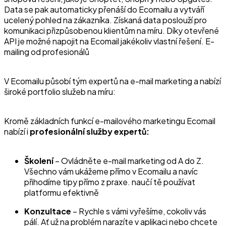
Data se pak automaticky přenáší do Ecomailu a vytváří
ucelený pohled na zákazníka. Získaná data poslouží pro
komunikaci přizpůsobenou klientům na míru. Díky otevřené
API je možné napojit na Ecomail jakékoliv vlastní řešení. E-
mailing od profesionálů
V Ecomailu působí tým expertů na e-mail marketing a nabízí
široké portfolio služeb na míru:
Kromě základních funkcí e-mailového marketingu Ecomail
nabízí i
profesionální služby expertů:
Školení
– Ovládněte e-mail marketing od A do Z.
Všechno vám ukážeme přímo v Ecomailu a navíc
přihodíme tipy přímo z praxe. naučí tě používat
platformu efektivně
Konzultace
– Rychle s vámi vyřešíme, cokoliv vás
pálí. Ať už na problém narazíte v aplikaci nebo chcete