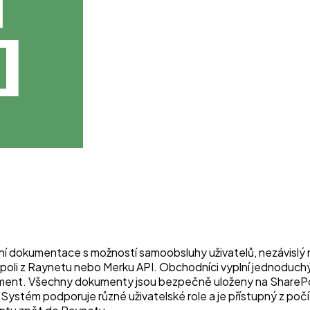
í dokumentace s možností samoobsluhy uživatelů, nezávislý na
poli z Raynetu nebo Merku API. Obchodníci vyplní jednoduchý 
ument. Všechny dokumenty jsou bezpečně uloženy na SharePoin
Systém podporuje různé uživatelské role a je přístupný z počít