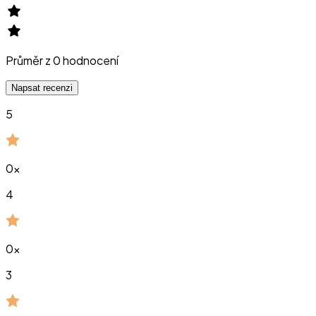
Průměr z
0
hodnocení
Napsat recenzi
5
0
x
4
0
x
3