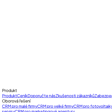
Produkt
Produkt
Ceník
Doporučte nás
Zkušenosti zákazníků
Zabezpe
Oborová řešení
CRM pro malé firmy
CRM pro velké firmy
CRM pro fotovoltaik
servisy
CRM pro marketingové agentury