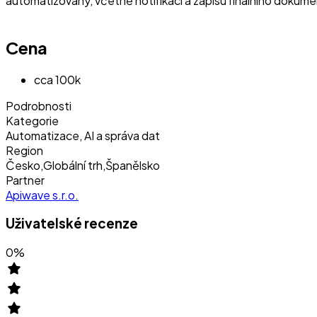
automatizovaný, včetně notifikací a zápisu finálního dokum
Cena
cca 100k
Podrobnosti
Kategorie
Automatizace, AI a správa dat
Region
Česko
,
Globální trh
,
Španělsko
Partner
Apiwave s.r.o.
Uživatelské recenze
0
%