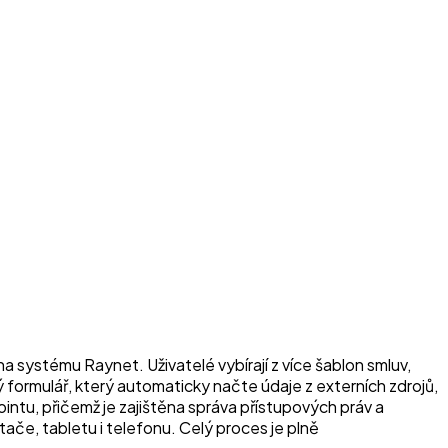
 systému Raynet. Uživatelé vybírají z více šablon smluv,
formulář, který automaticky načte údaje z externích zdrojů,
tu, přičemž je zajištěna správa přístupových práv a
ače, tabletu i telefonu. Celý proces je plně