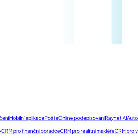
čení
Mobilní aplikace
Pošta
Online podepisování
Raynet AI
Auto
y
CRM pro finanční poradce
CRM pro realitní makléře
CRM pro v