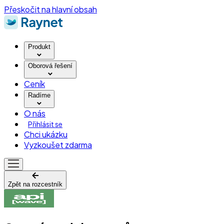
Přeskočit na hlavní obsah
Produkt
Oborová řešení
Ceník
Radíme
O nás
Přihlásit se
Chci ukázku
Vyzkoušet zdarma
Zpět na rozcestník