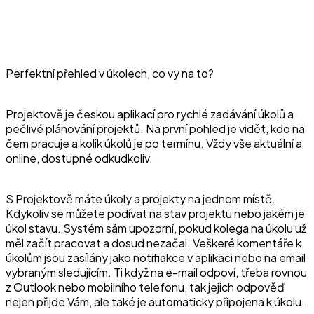
Perfektní přehled v úkolech, co vy na to?
Projektově je českou aplikací pro rychlé zadávání úkolů a
pečlivé plánování projektů. Na první pohled je vidět, kdo na
čem pracuje a kolik úkolů je po termínu. Vždy vše aktuální a
online, dostupné odkudkoliv.
S Projektově máte úkoly a projekty na jednom místě.
Kdykoliv se můžete podívat na stav projektu nebo jakém je
úkol stavu. Systém sám upozorní, pokud kolega na úkolu už
měl začít pracovat a dosud nezačal. Veškeré komentáře k
úkolům jsou zasílány jako notifiakce v aplikaci nebo na email
vybraným sledujícím. Ti když na e-mail odpoví, třeba rovnou
z Outlook nebo mobilního telefonu, tak jejich odpověď
nejen přijde Vám, ale také je automaticky připojena k úkolu.