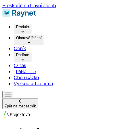
Přeskočit na hlavní obsah
Produkt
Oborová řešení
Ceník
Radíme
O nás
Přihlásit se
Chci ukázku
Vyzkoušet zdarma
Zpět na rozcestník