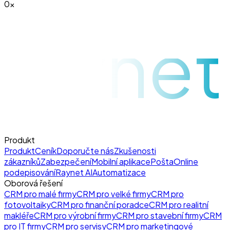
0
x
raynet
Produkt
Produkt
Ceník
Doporučte nás
Zkušenosti
zákazníků
Zabezpečení
Mobilní aplikace
Pošta
Online
podepisování
Raynet AI
Automatizace
Oborová řešení
CRM pro malé firmy
CRM pro velké firmy
CRM pro
fotovoltaiky
CRM pro finanční poradce
CRM pro realitní
makléře
CRM pro výrobní firmy
CRM pro stavební firmy
CRM
pro IT firmy
CRM pro servisy
CRM pro marketingové