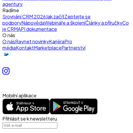
agentury
Radíme
Srovnání CRM 2026
Jak začít
Zeptejte se
podpory
Nápověda
Webináře a školení
Články a příručky
Co
je CRM
API dokumentace
O nás
O nás
Raynet novinky
Kariéra
Pro
média
Kontakt
Marketplace
Partnerství
Mobilní aplikace
Přihlásit se k newsletteru