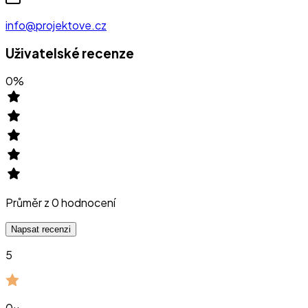
info@projektove.cz
Uživatelské recenze
0
%
Průměr z
0
hodnocení
Napsat recenzi
5
0
x