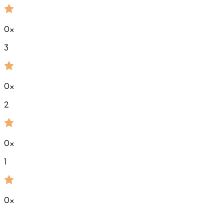
0
x
3
0
x
2
0
x
1
0
x