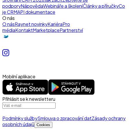
podpory
Nápověda
Webináře a školení
Články a příručky
Co
je CRM
API dokumentace
O nás
O nás
Raynet novinky
Kariéra
Pro
média
Kontakt
Marketplace
Partnerství
Mobilní aplikace
Přihlásit se k newsletteru
Podmínky služby
Smlouva o zpracování dat
Zásady ochrany
osobních údajů
Cookies