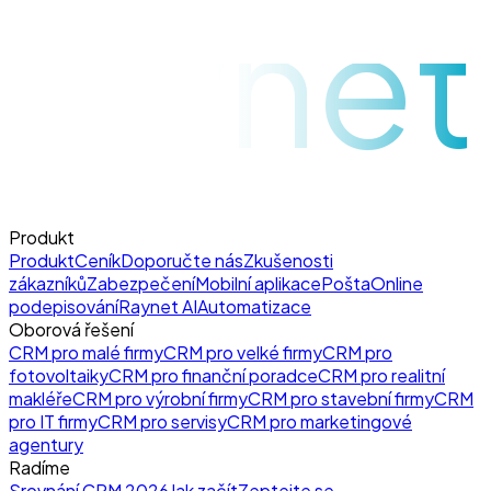
raynet
Produkt
Produkt
Ceník
Doporučte nás
Zkušenosti
zákazníků
Zabezpečení
Mobilní aplikace
Pošta
Online
podepisování
Raynet AI
Automatizace
Oborová řešení
CRM pro malé firmy
CRM pro velké firmy
CRM pro
fotovoltaiky
CRM pro finanční poradce
CRM pro realitní
makléře
CRM pro výrobní firmy
CRM pro stavební firmy
CRM
pro IT firmy
CRM pro servisy
CRM pro marketingové
agentury
Radíme
Srovnání CRM 2026
Jak začít
Zeptejte se