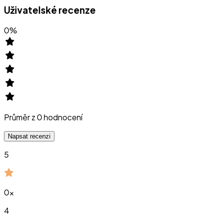
Uživatelské recenze
0
%
Průměr z
0
hodnocení
Napsat recenzi
5
0
x
4