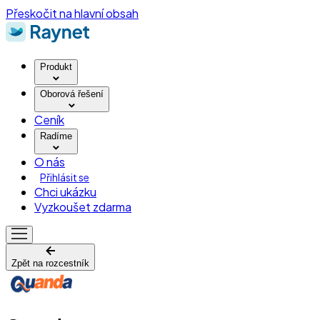
Přeskočit na hlavní obsah
Produkt
Oborová řešení
Ceník
Radíme
O nás
Přihlásit se
Chci ukázku
Vyzkoušet zdarma
Zpět na rozcestník