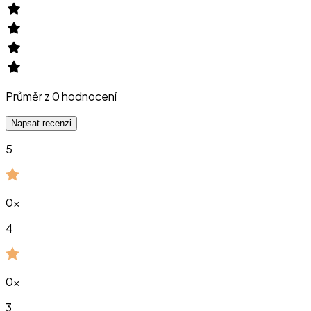
Průměr z
0
hodnocení
Napsat recenzi
5
0
x
4
0
x
3