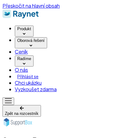
Přeskočit na hlavní obsah
Produkt
Oborová řešení
Ceník
Radíme
O nás
Přihlásit se
Chci ukázku
Vyzkoušet zdarma
Zpět na rozcestník