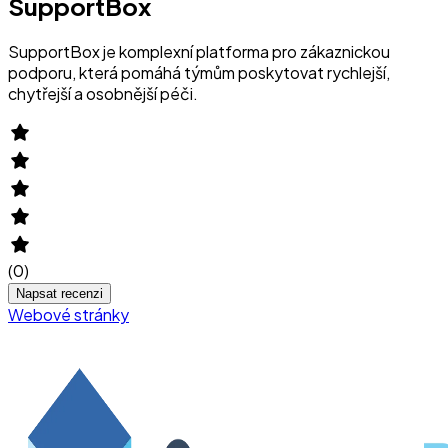
SupportBox
SupportBox je komplexní platforma pro zákaznickou
podporu, která pomáhá týmům poskytovat rychlejší,
chytřejší a osobnější péči.
(
0
)
Napsat recenzi
Webové stránky