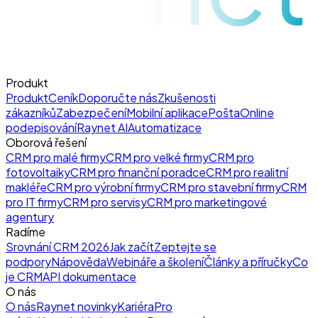
Produkt
Produkt
Ceník
Doporučte nás
Zkušenosti
zákazníků
Zabezpečení
Mobilní aplikace
Pošta
Online
podepisování
Raynet AI
Automatizace
Oborová řešení
CRM pro malé firmy
CRM pro velké firmy
CRM pro
fotovoltaiky
CRM pro finanční poradce
CRM pro realitní
makléře
CRM pro výrobní firmy
CRM pro stavební firmy
CRM
pro IT firmy
CRM pro servisy
CRM pro marketingové
agentury
Radíme
Srovnání CRM 2026
Jak začít
Zeptejte se
podpory
Nápověda
Webináře a školení
Články a příručky
Co
je CRM
API dokumentace
O nás
O nás
Raynet novinky
Kariéra
Pro