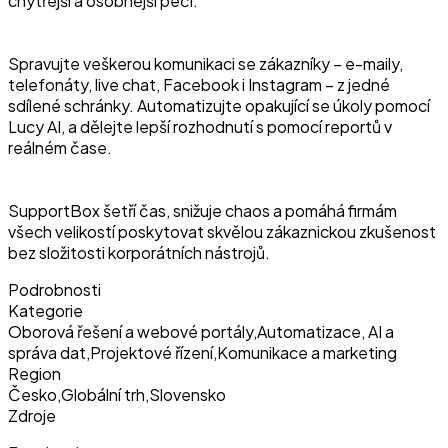
chytřejší a osobnější péči.
Spravujte veškerou komunikaci se zákazníky – e-maily,
telefonáty, live chat, Facebook i Instagram – z jedné
sdílené schránky. Automatizujte opakující se úkoly pomocí
Lucy AI, a dělejte lepší rozhodnutí s pomocí reportů v
reálném čase.
SupportBox šetří čas, snižuje chaos a pomáhá firmám
všech velikostí poskytovat skvělou zákaznickou zkušenost
bez složitosti korporátních nástrojů.
Podrobnosti
Kategorie
Oborová řešení a webové portály
,
Automatizace, AI a
správa dat
,
Projektové řízení
,
Komunikace a marketing
Region
Česko
,
Globální trh
,
Slovensko
Zdroje