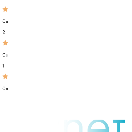
0
x
2
0
x
1
0
x
raynet