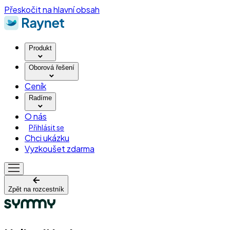
Přeskočit na hlavní obsah
Produkt
Oborová řešení
Ceník
Radíme
O nás
Přihlásit se
Chci ukázku
Vyzkoušet zdarma
Zpět na rozcestník