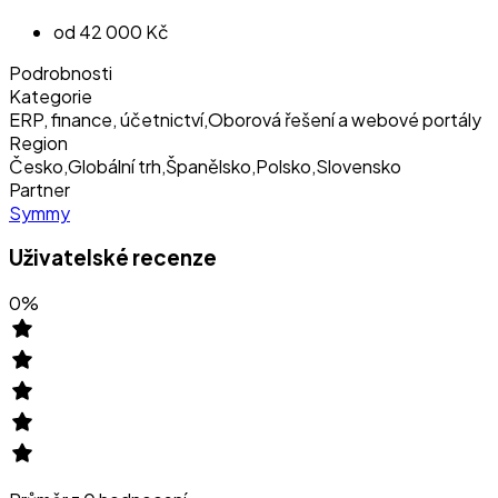
od 42 000 Kč
Podrobnosti
Kategorie
ERP, finance, účetnictví
,
Oborová řešení a webové portály
Region
Česko
,
Globální trh
,
Španělsko
,
Polsko
,
Slovensko
Partner
Symmy
Uživatelské recenze
0
%