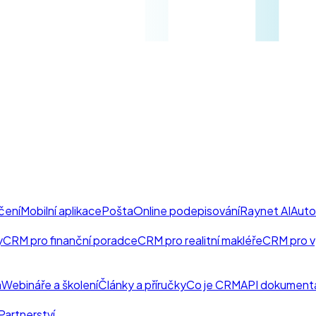
čení
Mobilní aplikace
Pošta
Online podepisování
Raynet AI
Auto
y
CRM pro finanční poradce
CRM pro realitní makléře
CRM pro v
a
Webináře a školení
Články a příručky
Co je CRM
API dokument
Partnerství