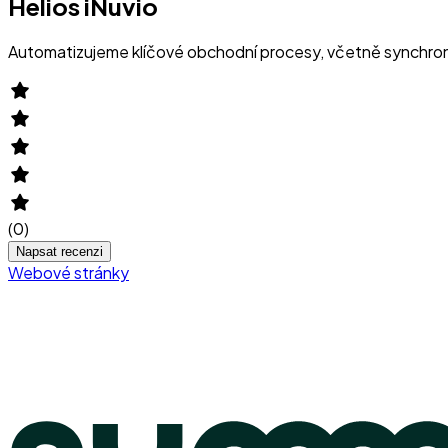
Helios iNuvio
Automatizujeme klíčové obchodní procesy, včetně synchroni
(
0
)
Napsat recenzi
Webové stránky