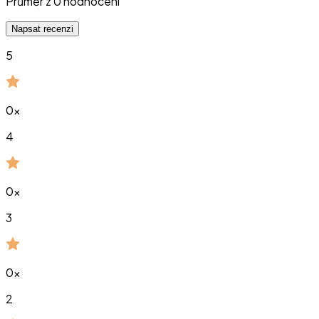
Průměr z
0
hodnocení
Napsat recenzi
5
0
x
4
0
x
3
0
x
2