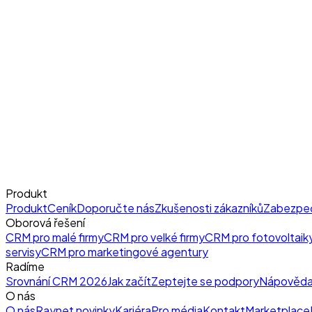
Produkt
Produkt
Ceník
Doporučte nás
Zkušenosti zákazníků
Zabezpe
Oborová řešení
CRM pro malé firmy
CRM pro velké firmy
CRM pro fotovoltaik
servisy
CRM pro marketingové agentury
Radíme
Srovnání CRM 2026
Jak začít
Zeptejte se podpory
Nápověd
O nás
O nás
Raynet novinky
Kariéra
Pro média
Kontakt
Marketplace