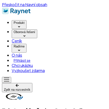
Přeskočit na hlavní obsah
Produkt
Oborová řešení
Ceník
Radíme
O nás
Přihlásit se
Chci ukázku
Vyzkoušet zdarma
Zpět na rozcestník