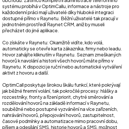
obchodu. Zatímco kompletní administrace telefonního
systému probíhá v OptimCallu, informace a nástroje pro
každodenní práci mají uživatelé díky hluboké integraci
dostupné přímo v Raynetu. Běžní uživatelé tak pracují v
jednotném prostředí Raynet CRM, aniž by museli
přecházet do jiné aplikace.
Co získáte v Raynetu: Okamžitě vidíte, kdo volá,
automaticky se otevře karta zákazníka, firmy nebo leadu.
Hovor zahájíte kliknutím v Raynetu. Seznam zmeškaných
hovorů k navolání a historii všech hovorů máte přímo v
Raynetu. K dispozici je ruční nebo automatické vytváření
aktivit z hovoru a další.
OptimCall poskytuje širokou škálu funkcí, které pokrývají
jak běžné firemní volání, tak pokročilé procesy: hlášky a
rozcestníky, fronty a řízení priorit, chytré směrování a
rozdělování hovorů na základě informací v Raynetu,
souběžné nebo postupné vyzvánění na více zařízeních,
nahrávání hovorů, přepojování hovorů, zastupitelnost,
časové podmínky a automatizace mimo pracovní dobu,
příjem a odesílání SMS, historie hovorů a SMS, možnost