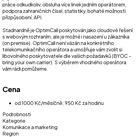
práce odkudkoliv, obsluha více linek jedním operátorem,
podpora zahraničních čísel, statistiky, bohaté možnosti
přizpůsobení, API.
Stadnardně je OptimCall poskytován jako cloudové řešení
s webovým rozhraním, ale je možné i nasazení u zákazníka
(on premise). OptimCall není vázán na konkrétního
telekomunikačního operátora a umožňuje vám zvolit si
libovolného poskytovatele dle vašich požadavků (BYOC -
bring your own carrier). S výběrem vhodného operátora
vám rádi pomůžeme.
Cena
od 1000 Kč/měsíčně; 950 Kč za hodinu
Podrobnosti
Kategorie
Komunikace a marketing
Region