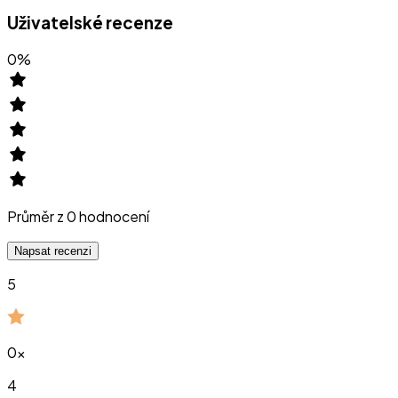
Uživatelské recenze
0
%
Průměr z
0
hodnocení
Napsat recenzi
5
0
x
4