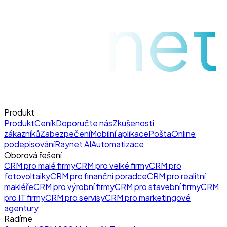
raynet
Produkt
Produkt
Ceník
Doporučte nás
Zkušenosti
zákazníků
Zabezpečení
Mobilní aplikace
Pošta
Online
podepisování
Raynet AI
Automatizace
Oborová řešení
CRM pro malé firmy
CRM pro velké firmy
CRM pro
fotovoltaiky
CRM pro finanční poradce
CRM pro realitní
makléře
CRM pro výrobní firmy
CRM pro stavební firmy
CRM
pro IT firmy
CRM pro servisy
CRM pro marketingové
agentury
Radíme