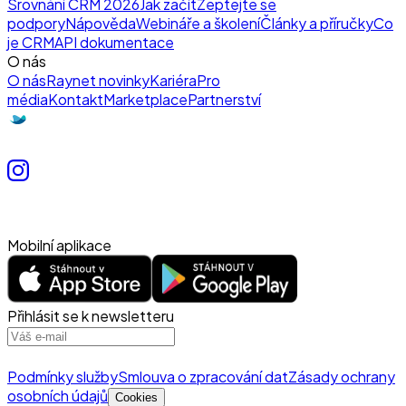
Srovnání CRM 2026
Jak začít
Zeptejte se
podpory
Nápověda
Webináře a školení
Články a příručky
Co
je CRM
API dokumentace
O nás
O nás
Raynet novinky
Kariéra
Pro
média
Kontakt
Marketplace
Partnerství
Mobilní aplikace
Přihlásit se k newsletteru
Podmínky služby
Smlouva o zpracování dat
Zásady ochrany
osobních údajů
Cookies