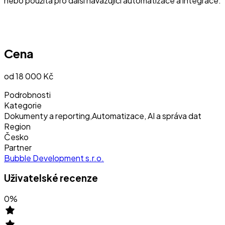
nebo použita pro další navazující automatizace a integrace.
Cena
od 18 000 Kč
Podrobnosti
Kategorie
Dokumenty a reporting
,
Automatizace, AI a správa dat
Region
Česko
Partner
Bubble Development s.r.o.
Uživatelské recenze
0
%