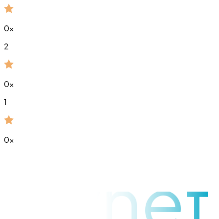
0
x
2
0
x
1
0
x
raynet