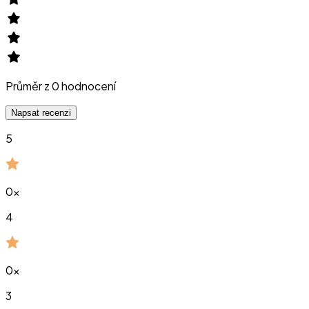
Průměr z
0
hodnocení
Napsat recenzi
5
0
x
4
0
x
3