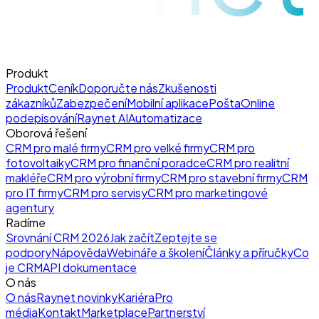
Produkt
Produkt
Ceník
Doporučte nás
Zkušenosti
zákazníků
Zabezpečení
Mobilní aplikace
Pošta
Online
podepisování
Raynet AI
Automatizace
Oborová řešení
CRM pro malé firmy
CRM pro velké firmy
CRM pro
fotovoltaiky
CRM pro finanční poradce
CRM pro realitní
makléře
CRM pro výrobní firmy
CRM pro stavební firmy
CRM
pro IT firmy
CRM pro servisy
CRM pro marketingové
agentury
Radíme
Srovnání CRM 2026
Jak začít
Zeptejte se
podpory
Nápověda
Webináře a školení
Články a příručky
Co
je CRM
API dokumentace
O nás
O nás
Raynet novinky
Kariéra
Pro
média
Kontakt
Marketplace
Partnerství