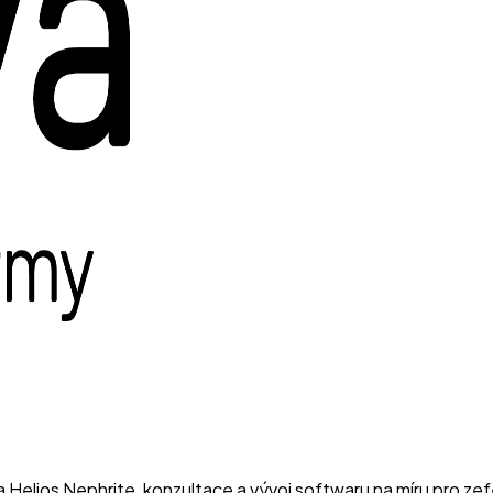
lios Nephrite, konzultace a vývoj softwaru na míru pro zefekt