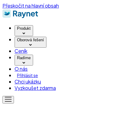
Přeskočit na hlavní obsah
Produkt
Oborová řešení
Ceník
Radíme
O nás
Přihlásit se
Chci ukázku
Vyzkoušet zdarma