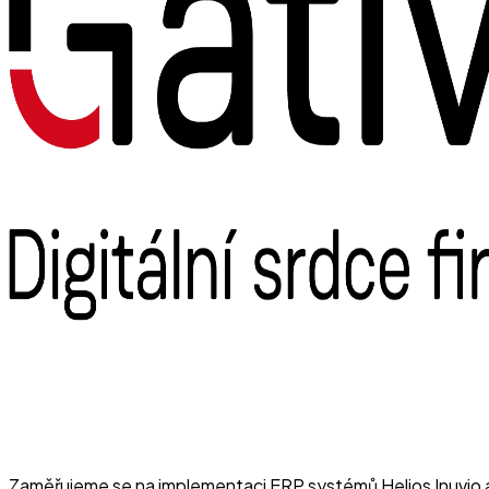
Zaměřujeme se na implementaci ERP systémů Helios Inuvio a He