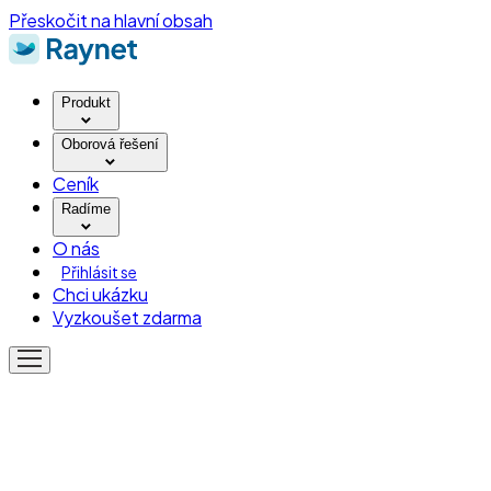
Přeskočit na hlavní obsah
Produkt
Oborová řešení
Ceník
Radíme
O nás
Přihlásit se
Chci ukázku
Vyzkoušet zdarma