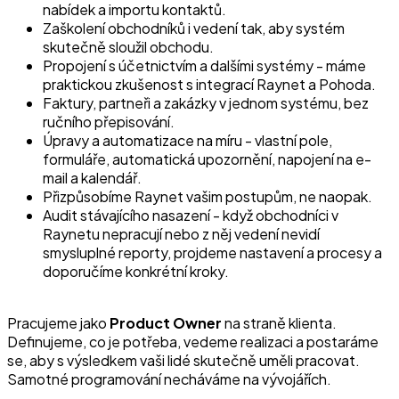
nabídek a importu kontaktů.
Zaškolení obchodníků i vedení tak, aby systém
skutečně sloužil obchodu.
Propojení s účetnictvím a dalšími systémy - máme
praktickou zkušenost s integrací Raynet a Pohoda.
Faktury, partneři a zakázky v jednom systému, bez
ručního přepisování.
Úpravy a automatizace na míru - vlastní pole,
formuláře, automatická upozornění, napojení na e-
mail a kalendář.
Přizpůsobíme Raynet vašim postupům, ne naopak.
Audit stávajícího nasazení - když obchodníci v
Raynetu nepracují nebo z něj vedení nevidí
smysluplné reporty, projdeme nastavení a procesy a
doporučíme konkrétní kroky.
Pracujeme jako
Product Owner
na straně klienta.
Definujeme, co je potřeba, vedeme realizaci a postaráme
se, aby s výsledkem vaši lidé skutečně uměli pracovat.
Samotné programování necháváme na vývojářích.