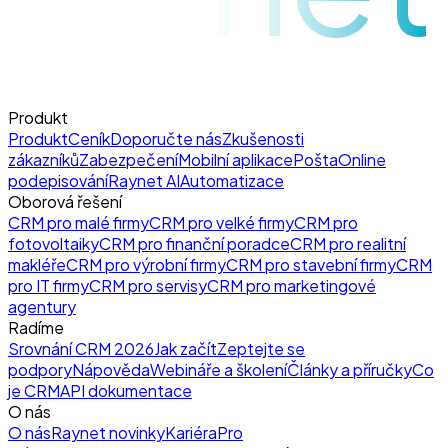
Produkt
Produkt
Ceník
Doporučte nás
Zkušenosti
zákazníků
Zabezpečení
Mobilní aplikace
Pošta
Online
podepisování
Raynet AI
Automatizace
Oborová řešení
CRM pro malé firmy
CRM pro velké firmy
CRM pro
fotovoltaiky
CRM pro finanční poradce
CRM pro realitní
makléře
CRM pro výrobní firmy
CRM pro stavební firmy
CRM
pro IT firmy
CRM pro servisy
CRM pro marketingové
agentury
Radíme
Srovnání CRM 2026
Jak začít
Zeptejte se
podpory
Nápověda
Webináře a školení
Články a příručky
Co
je CRM
API dokumentace
O nás
O nás
Raynet novinky
Kariéra
Pro