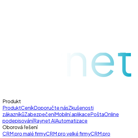
raynet
(
0
)
Quanda International s.r.o.
Produkt
Produkt
Ceník
Doporučte nás
Zkušenosti
zákazníků
Zabezpečení
Mobilní aplikace
Pošta
Online
podepisování
Raynet AI
Automatizace
Oborová řešení
CRM pro malé firmy
CRM pro velké firmy
CRM pro