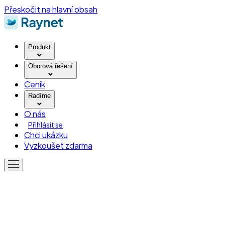
Přeskočit na hlavní obsah
Produkt
Oborová řešení
Ceník
Radíme
O nás
Přihlásit se
Chci ukázku
Vyzkoušet zdarma