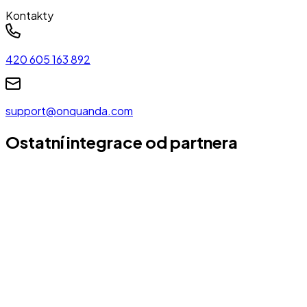
Kontakty
420 605 163 892
support@onquanda.com
Ostatní integrace od partnera
Quanda – marketingová aplikace
Quanda je plně cloudová SaaS aplikace, pro podporu
prodeje a automatizaci zákaznické péče a
marketingu.