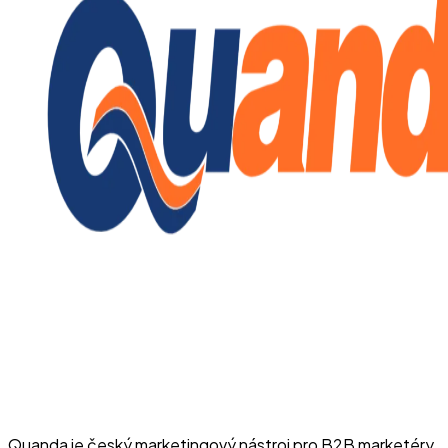
Quanda je český marketingový nástroj pro B2B marketéry.