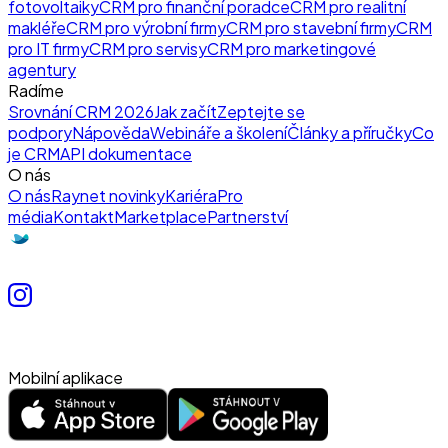
fotovoltaiky
CRM pro finanční poradce
CRM pro realitní
makléře
CRM pro výrobní firmy
CRM pro stavební firmy
CRM
pro IT firmy
CRM pro servisy
CRM pro marketingové
agentury
Radíme
Srovnání CRM 2026
Jak začít
Zeptejte se
podpory
Nápověda
Webináře a školení
Články a příručky
Co
je CRM
API dokumentace
O nás
O nás
Raynet novinky
Kariéra
Pro
média
Kontakt
Marketplace
Partnerství
Mobilní aplikace