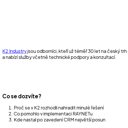
K2 Industry
jsou odborníci, kteří už téměř 30 let na český tr
a nabízí služby včetně technické podpory a konzultací.
Co se dozvíte?
Proč se v K2 rozhodli nahradit minulé řešení
Co pomohlo v implementaci RAYNETu
Kde nastal po zavedení CRM největší posun