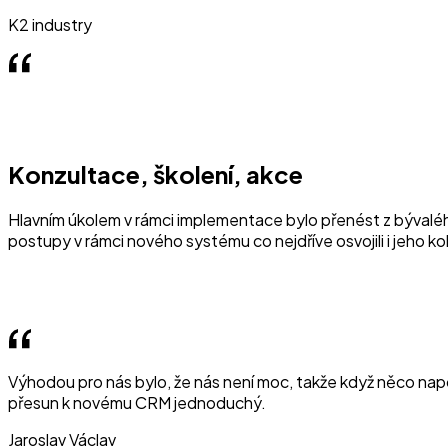
K2 industry
Konzultace, školení, akce
Hlavním úkolem v rámci implementace bylo přenést z bývaléh
postupy v rámci nového systému co nejdříve osvojili i jeho ko
Výhodou pro nás bylo, že nás není moc, takže když něco napo
přesun k novému CRM jednoduchý.
Jaroslav Václav