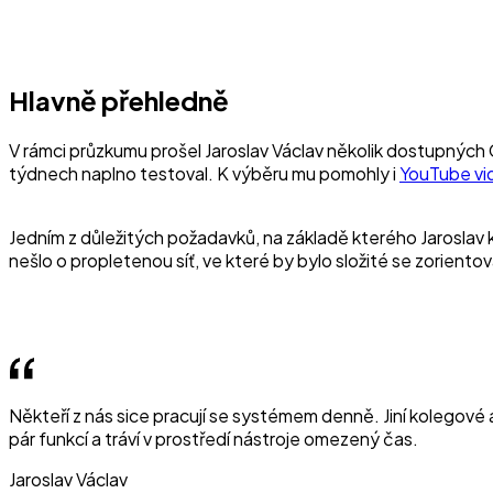
Hlavně přehledně
V rámci průzkumu prošel Jaroslav Václav několik dostupných 
týdnech naplno testoval. K výběru mu pomohly i
YouTube vi
Jedním z důležitých požadavků, na základě kterého Jaroslav k
nešlo o propletenou síť, ve které by bylo složité se zorientov
Někteří z nás sice pracují se systémem denně. Jiní kolegové al
pár funkcí a tráví v prostředí nástroje omezený čas.
Jaroslav Václav