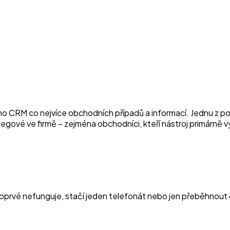
o CRM co nejvíce obchodních případů a informací. Jednu z po
legové ve firmě – zejména obchodníci, kteří nástroj primárně vy
prvé nefunguje, stačí jeden telefonát nebo jen přeběhnout do 