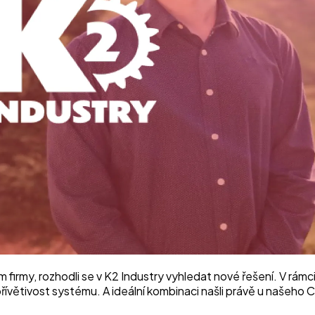
rmy, rozhodli se v K2 Industry vyhledat nové řešení. V rámci
á přívětivost systému. A ideální kombinaci našli právě u našeho