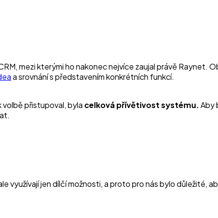
CRM, mezi kterými ho nakonec nejvíce zaujal právě Raynet. Ob
dea
a srovnání s představením konkrétních funkcí.
 volbě přistupoval, byla
celková přívětivost systému.
Aby b
at.
e využívají jen dílčí možnosti, a proto pro nás bylo důležité, a