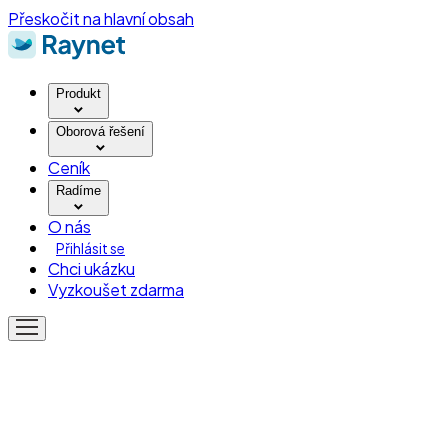
Přeskočit na hlavní obsah
Produkt
Oborová řešení
Ceník
Radíme
O nás
Přihlásit se
Chci ukázku
Vyzkoušet zdarma