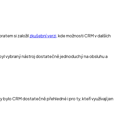
ratem si založil
zkušební verzi,
kde možnosti CRM v dalších
yl vybraný nástroj dostatečně jednoduchý na obsluhu a
by bylo CRM dostatečně přehledné i pro ty, kteří využívají jen