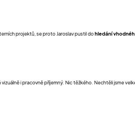
erních projektů, se proto Jaroslav pustil do
hledání vhodné
vizuálně i pracovně příjemný. Nic těžkého. Nechtěli jsme velk