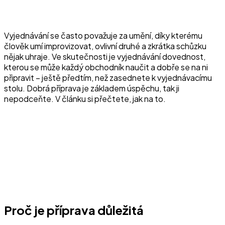
Vyjednávání se často považuje za umění, díky kterému
člověk umí improvizovat, ovlivní druhé a zkrátka schůzku
nějak uhraje. Ve skutečnosti je vyjednávání dovednost,
kterou se může každý obchodník naučit a dobře se na ni
připravit – ještě předtím, než zasednete k vyjednávacímu
stolu. Dobrá příprava je základem úspěchu, tak ji
nepodceňte. V článku si přečtete, jak na to.
Proč je příprava důležitá