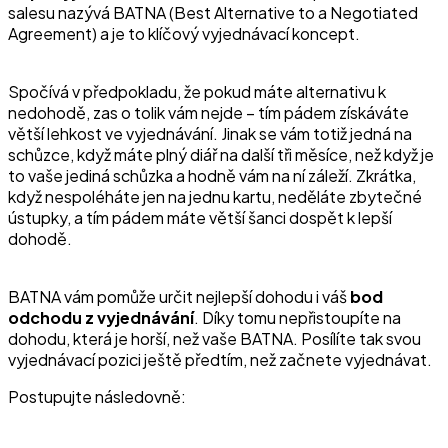
salesu nazývá BATNA (
Best Alternative to a Negotiated
Agreement
) a je to klíčový vyjednávací koncept.
Spočívá v předpokladu, že pokud máte alternativu k
nedohodě, zas o tolik vám nejde – tím pádem získáváte
větší lehkost ve vyjednávání. Jinak se vám totiž jedná na
schůzce, když máte plný diář na další tři měsíce, než když je
to vaše jediná schůzka a hodně vám na ní záleží. Zkrátka,
když nespoléháte jen na jednu kartu, neděláte zbytečné
ústupky, a tím pádem máte větší šanci dospět k lepší
dohodě.
BATNA vám pomůže určit nejlepší dohodu i váš
bod
odchodu z vyjednávání
. Díky tomu nepřistoupíte na
dohodu, která je horší, než vaše BATNA. Posílíte tak svou
vyjednávací pozici ještě předtím, než začnete vyjednávat.
Postupujte následovně: