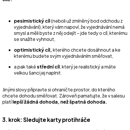
pesimistický cíl
(neboli už zmíněný bod odchodu z
vyjednávání), který vám napoví, že vyjednávání nemá
smysl a měli byste z něj odejít – jde tedy o cíl, kterému
se snažíte vyhnout,
optimistický cíl,
kterého chcete dosáhnout a ke
kterému budete svým vyjednáváním směřovat,
a pak také
střední cíl
, který je realistický a máte
velkou šanci jej naplnit.
Jinými slovy připravte si ohraničte prostor, do kterého
chcete dohodu směřovat. Zároveň pamatujte, že v salesu
platí
lepší žádná dohoda, než špatná dohoda.
3. krok: Sledujte karty protihráče