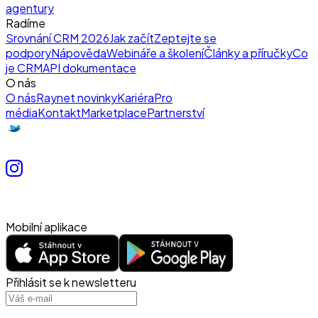
agentury
Radíme
Srovnání CRM 2026
Jak začít
Zeptejte se
podpory
Nápověda
Webináře a školení
Články a příručky
Co
je CRM
API dokumentace
O nás
O nás
Raynet novinky
Kariéra
Pro
média
Kontakt
Marketplace
Partnerství
Mobilní aplikace
Přihlásit se k newsletteru