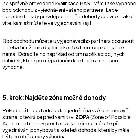
Ze správně provedené kvalifikace BANT vám také vypadne
bod odchodu z vyjednávání vašeho partnera. Lépe
odhadnete, kdy pravděpodobně z dohody couvne. Takže
víte, kam až můžete ve vyjednávání zajít.
Bod odchodu můžete u vyjednávacího partnera posunout
– třeba tím, že mu doplníte kontext a informace, které
nemá. Odradíte ho například od tím například od jiných
nabídek, které pro něj v daném kontextu ale nejsou
výhodné.
5. krok: Najděte zónu možné dohody
Pokud znáte bod odchodu z jednání na své i partnerově
straně, otevírá se před vámi tzv.
ZOPA
(
Zone of Possible
Agreement
). Tedy prostor, ve kterém se můžete při
vyjednávání pohybovat a kde leží dohoda, která by měla
být pro obě strany výhodná.