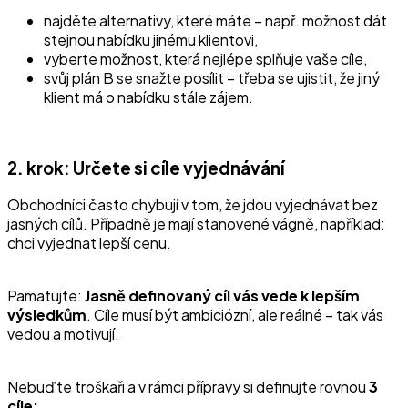
najděte alternativy, které máte – např. možnost dát
stejnou nabídku jinému klientovi,
vyberte možnost, která nejlépe splňuje vaše cíle,
svůj plán B se snažte posílit – třeba se ujistit, že jiný
klient má o nabídku stále zájem.
2. krok: Určete si cíle vyjednávání
Obchodníci často chybují v tom, že jdou vyjednávat bez
jasných cílů. Případně je mají stanovené vágně, například:
chci vyjednat lepší cenu.
Pamatujte:
Jasně definovaný cíl vás vede k lepším
výsledkům
. Cíle musí být ambiciózní, ale reálné – tak vás
vedou a motivují.
Nebuďte troškaři a v rámci přípravy si definujte rovnou
3
cíle: