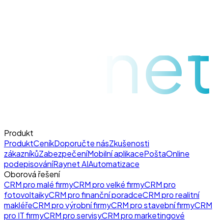
raynet
Produkt
Produkt
Ceník
Doporučte nás
Zkušenosti
zákazníků
Zabezpečení
Mobilní aplikace
Pošta
Online
podepisování
Raynet AI
Automatizace
Oborová řešení
CRM pro malé firmy
CRM pro velké firmy
CRM pro
fotovoltaiky
CRM pro finanční poradce
CRM pro realitní
makléře
CRM pro výrobní firmy
CRM pro stavební firmy
CRM
pro IT firmy
CRM pro servisy
CRM pro marketingové