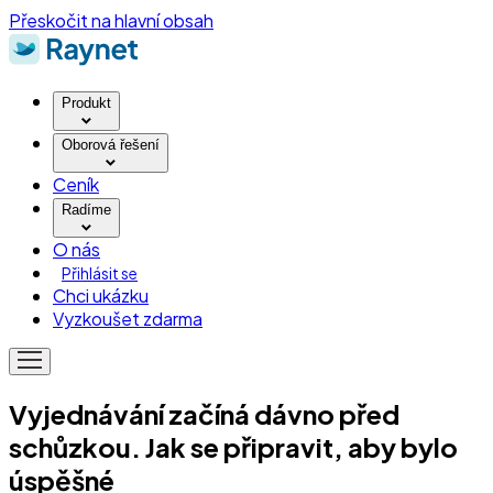
Přeskočit na hlavní obsah
Produkt
Oborová řešení
Ceník
Radíme
O nás
Přihlásit se
Chci ukázku
Vyzkoušet zdarma
Vyjednávání začíná dávno před
schůzkou. Jak se připravit, aby bylo
úspěšné