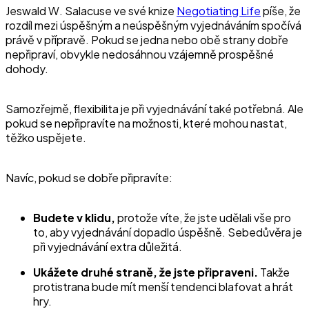
Jeswald W. Salacuse ve své knize
Negotiating Life
píše, že
rozdíl mezi úspěšným a neúspěšným vyjednáváním spočívá
právě v přípravě. Pokud se jedna nebo obě strany dobře
nepřipraví, obvykle nedosáhnou vzájemně prospěšné
dohody.
Samozřejmě, flexibilita je při vyjednávání také potřebná. Ale
pokud se nepřipravíte na možnosti, které mohou nastat,
těžko uspějete.
Navíc, pokud se dobře připravíte:
Budete v klidu,
protože víte, že jste udělali vše pro
to, aby vyjednávání dopadlo úspěšně. Sebedůvěra je
při vyjednávání extra důležitá.
Ukážete druhé straně, že jste připraveni.
Takže
protistrana bude mít menší tendenci blafovat a hrát
hry.