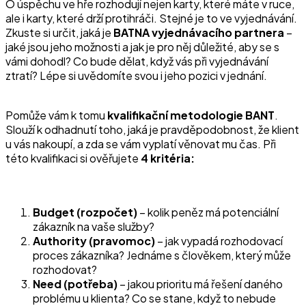
O úspěchu ve hře rozhodují nejen karty, které máte v ruce,
ale i karty, které drží protihráči. Stejné je to ve vyjednávání.
Zkuste si určit, jaká je
BATNA vyjednávacího partnera
–
jaké jsou jeho možnosti a jak je pro něj důležité, aby se s
vámi dohodl? Co bude dělat, když vás při vyjednávání
ztratí? Lépe si uvědomíte svou i jeho pozici v jednání.
Pomůže vám k tomu
kvalifikační metodologie BANT
.
Slouží k odhadnutí toho, jaká je pravděpodobnost, že klient
u vás nakoupí, a zda se vám vyplatí věnovat mu čas. Při
této kvalifikaci si ověřujete
4 kritéria:
Budget (rozpočet)
– kolik peněz má potenciální
zákazník na vaše služby?
Authority (pravomoc)
– jak vypadá rozhodovací
proces zákazníka? Jednáme s člověkem, který může
rozhodovat?
Need (potřeba)
– jakou prioritu má řešení daného
problému u klienta? Co se stane, když to nebude