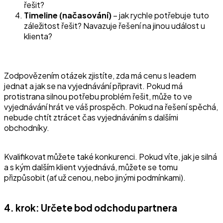
řešit?
Timeline (načasování)
– jak rychle potřebuje tuto
záležitost řešit? Navazuje řešení na jinou událost u
klienta?
Zodpovězením otázek zjistíte, zda má cenu s leadem
jednat a jak se na vyjednávání připravit. Pokud má
protistrana silnou potřebu problém řešit, může to ve
vyjednávání hrát ve váš prospěch. Pokud na řešení spěchá,
nebude chtít ztrácet čas vyjednáváním s dalšími
obchodníky.
Kvalifikovat můžete také konkurenci. Pokud víte, jak je silná
a s kým dalším klient vyjednává, můžete se tomu
přizpůsobit (ať už cenou, nebo jinými podmínkami).
4. krok: Určete bod odchodu partnera