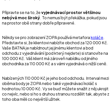
Připravte se na to, že
vyjednávací prostor většinou
nebývá moc široký
. To nemusí být překážka, pokud jsou
na prostor obě strany dobře připravené.
Někdy se pro zobrazení ZOPA používá metafora
koláče
.
Představte si, že klientovi nabízíte obchod za 120 000 Kč.
Vaše BATNA je nabídnout jej jinému klientovi a bod
odchodu z vyjednávání (pod který nejdete) si stanovíte na
100 000 Kč. Váš klient má zároveň nabídku od jiného
obchodníka za 110 000 Kč a s vámi vyjednává o nižší ceně.
Nabízených 110 000 Kč je jeho bod odchodu. Interval mezi
oběma body je ZOPA nebo také vyjednávací koláč s
hodnotou 10 000 Kč. Vy se buď můžete snažit z něj ukrojit
co nejvíc, nebo si ho s druhou stranou rozdělit tak, abyste z
toho oba měli co největší užitek.