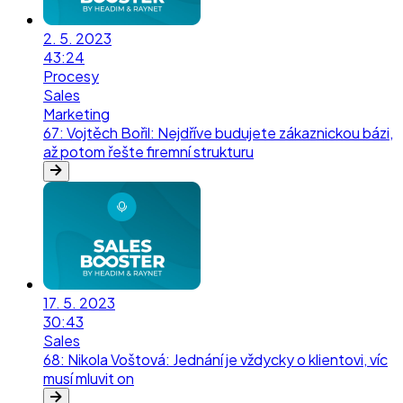
2. 5. 2023
43:24
Procesy
Sales
Marketing
67
:
Vojtěch Bořil: Nejdříve budujete zákaznickou bázi,
až potom řešte firemní strukturu
17. 5. 2023
30:43
Sales
68
:
Nikola Voštová: Jednání je vždycky o klientovi, víc
musí mluvit on