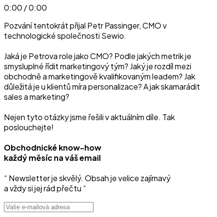
0:00 / 0:00
Pozvání tentokrát přijal Petr Passinger, CMO v
technologické společnosti Sewio.
Jaká je Petrova role jako CMO? Podle jakých metrik je
smysluplné řídit marketingový tým? Jaký je rozdíl mezi
obchodně a marketingově kvalifikovaným leadem? Jak
důležitá je u klientů míra personalizace? A jak skamarádit
sales a marketing?
Nejen tyto otázky jsme řešili v aktuálním díle. Tak
poslouchejte!
Obchodnické know-how
každý měsíc na váš email
“ Newsletter je skvělý. Obsah je velice zajímavý
a vždy si jej rád přečtu “