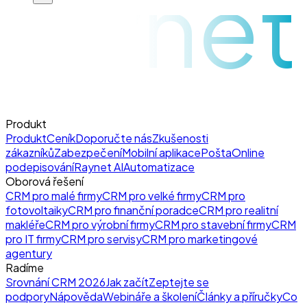
raynet
Produkt
Produkt
Ceník
Doporučte nás
Zkušenosti
zákazníků
Zabezpečení
Mobilní aplikace
Pošta
Online
podepisování
Raynet AI
Automatizace
Oborová řešení
CRM pro malé firmy
CRM pro velké firmy
CRM pro
fotovoltaiky
CRM pro finanční poradce
CRM pro realitní
makléře
CRM pro výrobní firmy
CRM pro stavební firmy
CRM
pro IT firmy
CRM pro servisy
CRM pro marketingové
agentury
Radíme
Srovnání CRM 2026
Jak začít
Zeptejte se
podpory
Nápověda
Webináře a školení
Články a příručky
Co