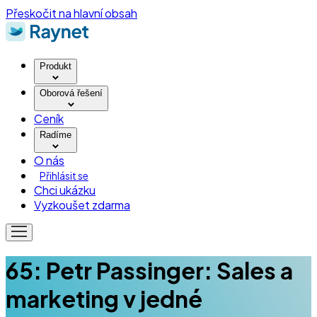
Přeskočit na hlavní obsah
Produkt
Oborová řešení
Ceník
Radíme
O nás
Přihlásit se
Chci ukázku
Vyzkoušet zdarma
65: Petr Passinger: Sales a
marketing v jedné