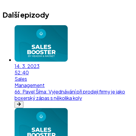
Další epizody
14. 3. 2023
52:40
Sales
Management
66
:
Pavel Šíma: Vyjednávání při prodeji firmy je jako
boxerský zápas s několika koly