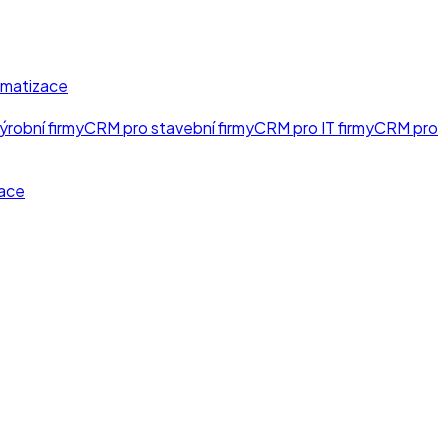
matizace
ýrobní firmy
CRM pro stavební firmy
CRM pro IT firmy
CRM pro
ace