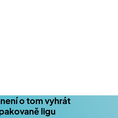
není o tom vyhrát
opakovaně ligu