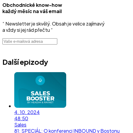
Obchodnické know-how
každý měsíc na váš email
“ Newsletter je skvělý. Obsah je velice zajímavý
a vždy si jej rád přečtu “
Další epizody
4. 10. 2024
48:50
Sales
81
:
SPECIÁL: O konferenci INBOUND v Bostonu