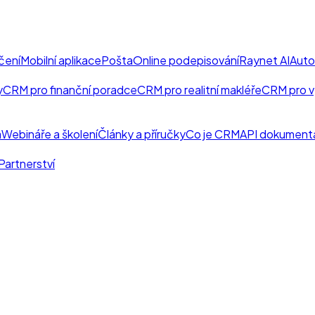
čení
Mobilní aplikace
Pošta
Online podepisování
Raynet AI
Auto
y
CRM pro finanční poradce
CRM pro realitní makléře
CRM pro v
a
Webináře a školení
Články a příručky
Co je CRM
API dokument
Partnerství