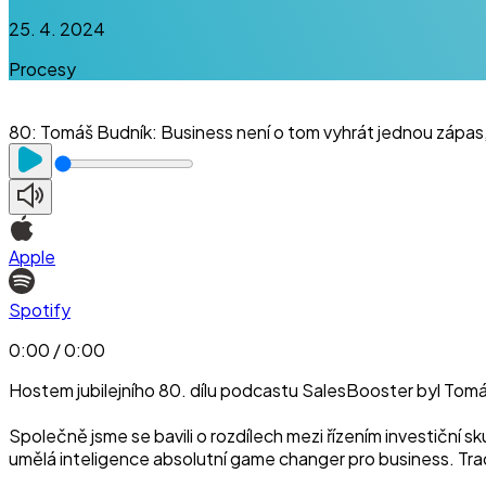
25. 4. 2024
Procesy
80
:
Tomáš Budník: Business není o tom vyhrát jednou zápas,
Apple
Spotify
0:00 / 0:00
Hostem jubilejního 80. dílu podcastu SalesBooster byl Tomáš
Společně jsme se bavili o rozdílech mezi řízením investiční 
umělá inteligence absolutní game changer pro business. Trad