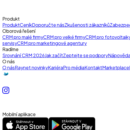
Produkt
Produkt
Ceník
Doporučte nás
Zkušenosti zákazníků
Zabezpe
Oborová řešení
CRM pro malé firmy
CRM pro velké firmy
CRM pro fotovoltaik
servisy
CRM pro marketingové agentury
Radíme
Srovnání CRM 2026
Jak začít
Zeptejte se podpory
Nápověd
O nás
O nás
Raynet novinky
Kariéra
Pro média
Kontakt
Marketplace
Mobilní aplikace