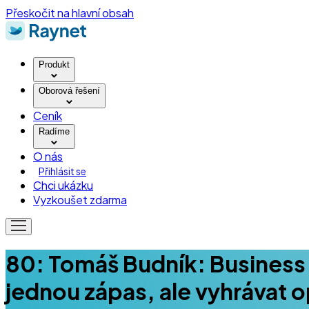
Přeskočit na hlavní obsah
Produkt
Oborová řešení
Ceník
Radíme
O nás
Přihlásit se
Chci ukázku
Vyzkoušet zdarma
80: Tomáš Budník: Business 
jednou zápas, ale vyhrávat 