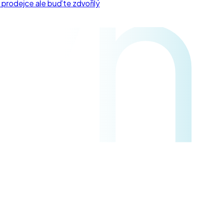
yn
 prodejce ale buďte zdvořilý