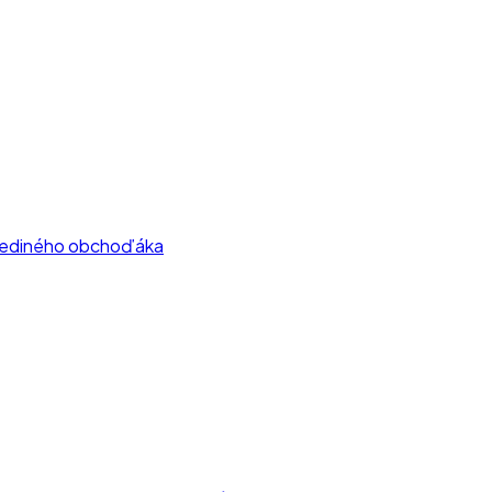
z jediného obchoďáka