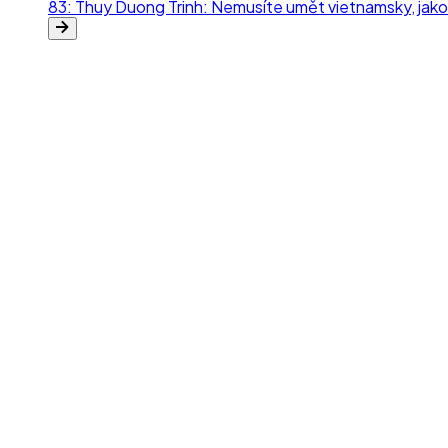
ra
83
:
Thuy Duong Trinh: Nemusíte umět vietnamsky, jako