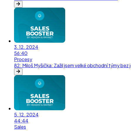
3. 12. 2024
56:40
Procesy
82
:
Miloš Myšička: Zažil jsem velké obchodní týmy be
5. 12. 2024
44:44
Sales