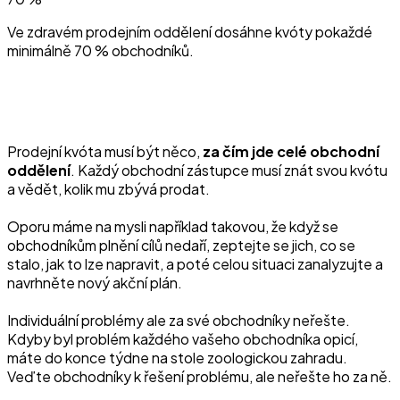
Ve zdravém prodejním oddělení dosáhne kvóty pokaždé
minimálně 70 % obchodníků.
Prodejní kvóta musí být něco,
za čím jde celé obchodní
oddělení
. Každý obchodní zástupce musí znát svou kvótu
a vědět, kolik mu zbývá prodat.
Oporu máme na mysli například takovou, že když se
obchodníkům plnění cílů nedaří, zeptejte se jich, co se
stalo, jak to lze napravit, a poté celou situaci zanalyzujte a
navrhněte nový akční plán.
Individuální problémy ale za své obchodníky neřešte.
Kdyby byl problém každého vašeho obchodníka opicí,
máte do konce týdne na stole zoologickou zahradu.
Veďte obchodníky k řešení problému, ale neřešte ho za ně.