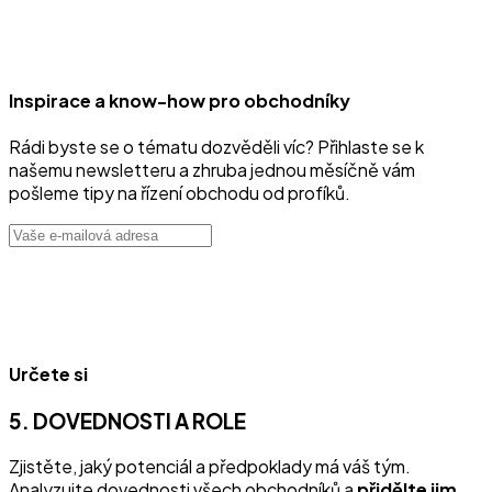
Inspirace a know-how pro obchodníky
Rádi byste se o tématu dozvěděli víc? Přihlaste se k
našemu newsletteru a zhruba jednou měsíčně vám
pošleme tipy na řízení obchodu od profíků.
Určete si
5. DOVEDNOSTI A ROLE
Zjistěte, jaký potenciál a předpoklady má váš tým.
Analyzujte dovednosti všech obchodníků a
přidělte jim