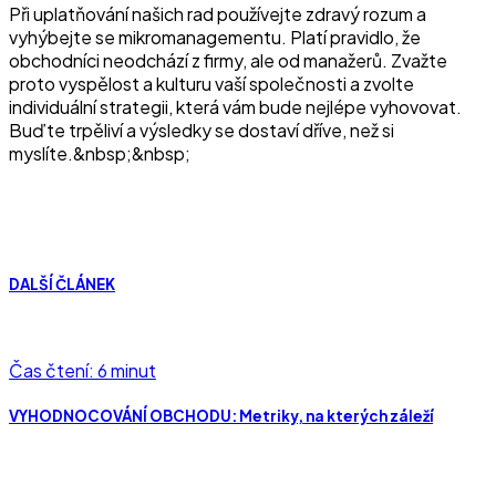
Při uplatňování našich rad používejte zdravý rozum a
vyhýbejte se mikromanagementu. Platí pravidlo, že
obchodníci neodchází z firmy, ale od manažerů. Zvažte
proto vyspělost a kulturu vaší společnosti a zvolte
individuální strategii, která vám bude nejlépe vyhovovat.
Buďte trpěliví a výsledky se dostaví dříve, než si
myslíte.&nbsp;&nbsp;
DALŠÍ ČLÁNEK
Čas čtení: 6 minut
VYHODNOCOVÁNÍ OBCHODU: Metriky, na kterých záleží