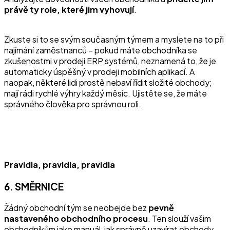
právě ty role, které jim vyhovují
.
Zkuste si to se svým současným týmem a myslete na to při
najímání zaměstnanců – pokud máte obchodníka se
zkušenostmi v prodeji ERP systémů, neznamená to, že je
automaticky úspěšný v prodeji mobilních aplikací. A
naopak, některé lidi prostě nebaví řídit složité obchody;
mají rádi rychlé výhry každý měsíc. Ujistěte se, že máte
správného člověka pro správnou roli.
Pravidla, pravidla, pravidla
6. SMĚRNICE
Žádný obchodní tým se neobejde bez
pevně
nastaveného obchodního procesu
. Ten slouží vašim
obchodníkům jako manuál, jak správně uzavírat obchody,