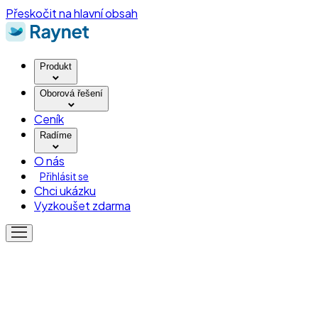
Přeskočit na hlavní obsah
Produkt
Oborová řešení
Ceník
Radíme
O nás
Přihlásit se
Chci ukázku
Vyzkoušet zdarma