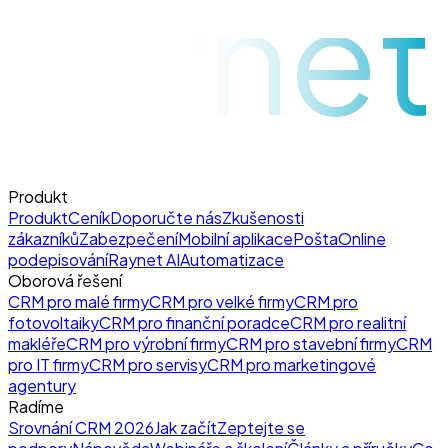
raynet
Produkt
Produkt
Ceník
Doporučte nás
Zkušenosti
zákazníků
Zabezpečení
Mobilní aplikace
Pošta
Online
podepisování
Raynet AI
Automatizace
Oborová řešení
CRM pro malé firmy
CRM pro velké firmy
CRM pro
fotovoltaiky
CRM pro finanční poradce
CRM pro realitní
makléře
CRM pro výrobní firmy
CRM pro stavební firmy
CRM
pro IT firmy
CRM pro servisy
CRM pro marketingové
agentury
Radíme
Srovnání CRM 2026
Jak začít
Zeptejte se