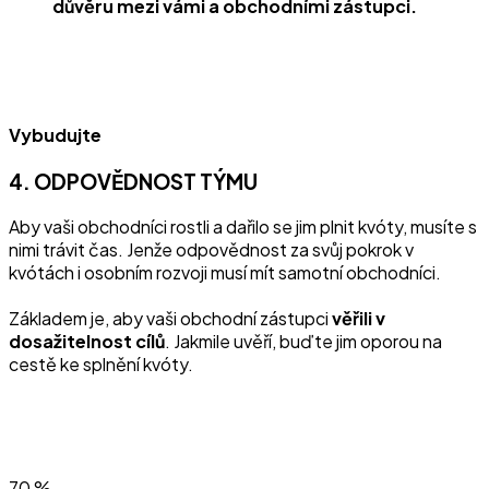
důvěru mezi vámi a obchodními zástupci.
Vybudujte
4. ODPOVĚDNOST TÝMU
Aby vaši obchodníci rostli a dařilo se jim plnit kvóty, musíte s
nimi trávit čas. Jenže odpovědnost za svůj pokrok v
kvótách i osobním rozvoji musí mít samotní obchodníci.
Základem je, aby vaši obchodní zástupci
věřili v
dosažitelnost cílů
. Jakmile uvěří, buďte jim oporou na
cestě ke splnění kvóty.
70 %