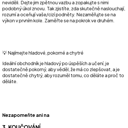
neviděli. Dejte jim zpětnou vazbu a zopakujte s nimi
podobný úkol znovu. Tak zjistíte, zda skutečně naslouchají,
rozumí a oceňují vaše/cizí podněty. Nezaměřujte se na
výkon v prvním kole. Zaměřte se na pokrok ve druhém.
💡 Najímejte hladové, pokorné a chytré
Ideální obchodník je hladový po úspěších a učení, je
dostatečně pokorný, aby věděl, že má co zlepšovat, a je
dostatečně chytrý, aby rozuměl tomu, co děláte a proč to
děláte.
Nezapomeňte ani na
3. KOUČOVÁNÍ