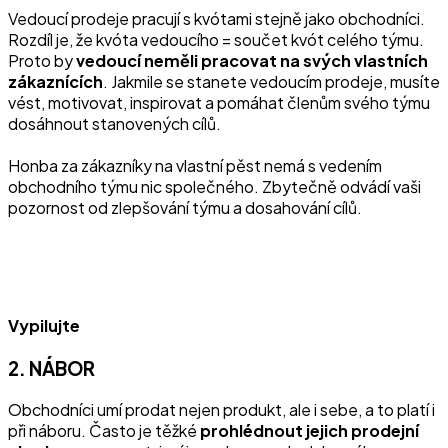
Vedoucí prodeje pracují s kvótami stejně jako obchodníci.
Rozdíl je, že kvóta vedoucího = součet kvót celého týmu.
Proto by
vedoucí neměli pracovat na svých vlastních
zákaznících
. Jakmile se stanete vedoucím prodeje, musíte
vést, motivovat, inspirovat a pomáhat členům svého týmu
dosáhnout stanovených cílů.
Honba za zákazníky na vlastní pěst nemá s vedením
obchodního týmu nic společného. Zbytečně odvádí vaši
pozornost od zlepšování týmu a dosahování cílů.
Vypilujte
2. NÁBOR
Obchodníci umí prodat nejen produkt, ale i sebe, a to platí i
při náboru. Často je těžké
prohlédnout jejich prodejní