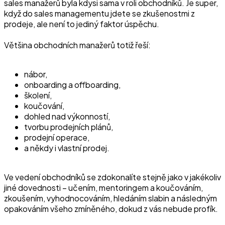
sales manažerů byla kdysi sama v roli obchodníků. Je super,
když do sales managementu jdete se zkušenostmi z
prodeje, ale není to jediný faktor úspěchu.
Většina obchodních manažerů totiž řeší:
nábor,
onboarding a offboarding,
školení,
koučování,
dohled nad výkonností,
tvorbu prodejních plánů,
prodejní operace,
a někdy i vlastní prodej.
Ve vedení obchodníků se zdokonalíte stejně jako v jakékoliv
jiné dovednosti – učením, mentoringem a koučováním,
zkoušením, vyhodnocováním, hledáním slabin a následným
opakováním všeho zmíněného, dokud z vás nebude profík.