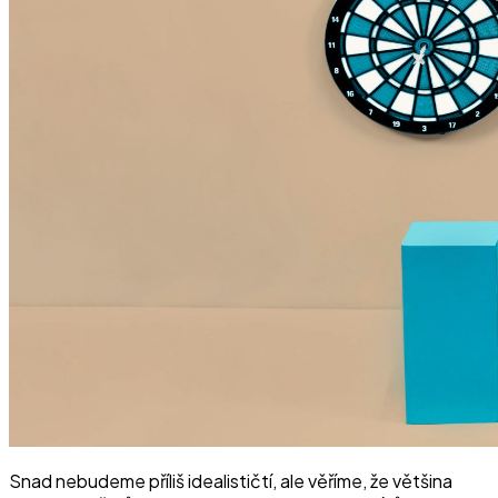
Snad nebudeme příliš idealističtí, ale věříme, že většina