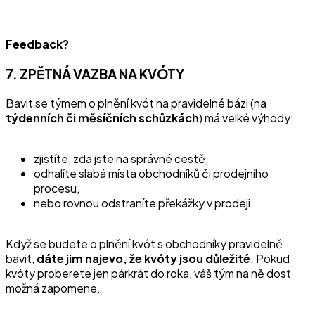
Feedback?
7. ZPĚTNÁ VAZBA NA KVÓTY
Bavit se týmem o plnění kvót na pravidelné bázi (na
týdenních či měsíčních schůzkách
) má velké výhody:
zjistíte, zda jste na správné cestě,
odhalíte slabá místa obchodníků či prodejního
procesu,
nebo rovnou odstraníte překážky v prodeji.
Když se budete o plnění kvót s obchodníky pravidelně
bavit,
dáte jim najevo, že kvóty jsou důležité
. Pokud
kvóty proberete jen párkrát do roka, váš tým na ně dost
možná zapomene.