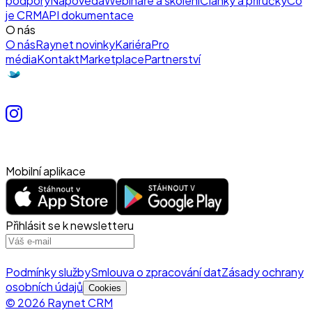
podpory
Nápověda
Webináře a školení
Články a příručky
Co
je CRM
API dokumentace
O nás
O nás
Raynet novinky
Kariéra
Pro
média
Kontakt
Marketplace
Partnerství
Mobilní aplikace
Přihlásit se k newsletteru
Podmínky služby
Smlouva o zpracování dat
Zásady ochrany
osobních údajů
Cookies
© 2026 Raynet CRM