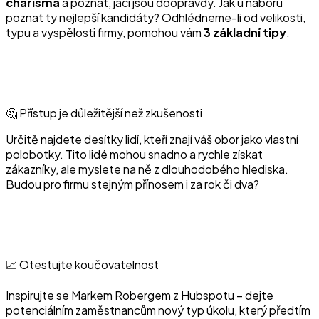
charisma
a poznat, jací jsou doopravdy. Jak u náboru
poznat ty nejlepší kandidáty? Odhlédneme-li od velikosti,
typu a vyspělosti firmy, pomohou vám
3 základní tipy
.
🤔 Přístup je důležitější než zkušenosti
Určitě najdete desítky lidí, kteří znají váš obor jako vlastní
polobotky. Tito lidé mohou snadno a rychle získat
zákazníky, ale myslete na ně z dlouhodobého hlediska.
Budou pro firmu stejným přínosem i za rok či dva?
📈 Otestujte koučovatelnost
Inspirujte se Markem Robergem z Hubspotu – dejte
potenciálním zaměstnancům nový typ úkolu, který předtím