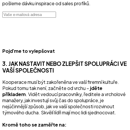
pošleme dávku inspirace od sales profíků.
Pojďme to vylepšovat
3. JAK NASTAVIT NEBO ZLEPŠIT SPOLUPRÁCI VE
VAŠÍ SPOLEČNOSTI
Kooperace musí být zakořeněna ve vaší firemní kultuře.
Pokud tomu tak není, začněte od vrchu –
jděte
příkladem
. Vidět vedoucí pracovníky, ředitele a vrcholové
manažery, jak investují svůj čas do spolupráce, je
nejúčinnější způsob, jak ve vaší společnosti rozvinout
týmového ducha. Skvělí lídři mají moc lidi sjednocovat.
Kromě toho se zaměřte na: