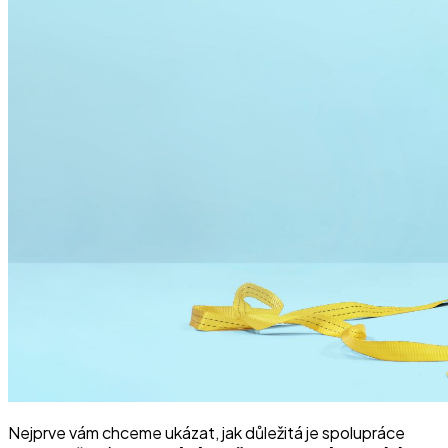
Nejprve vám chceme ukázat, jak důležitá je spolupráce