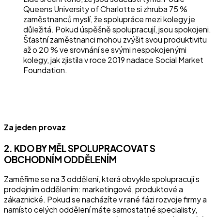
Queens University of Charlotte si zhruba 75 %
zaměstnanců myslí, že spolupráce mezi kolegy je
důležitá. Pokud úspěšně spolupracují, jsou spokojeni.
Šťastní zaměstnanci mohou zvýšit svou produktivitu
až o 20 % ve srovnání se svými nespokojenými
kolegy, jak zjistila v roce 2019 nadace Social Market
Foundation.
Za jeden provaz
2. KDO BY MĚL SPOLUPRACOVAT S
OBCHODNÍM ODDĚLENÍM
Zaměříme se na 3 oddělení, která obvykle spolupracují s
prodejním oddělením: marketingové, produktové a
zákaznické. Pokud se nacházíte v rané fázi rozvoje firmy a
namísto celých oddělení máte samostatné specialisty,