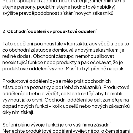
Pouze spoluprací a jednotnou strategií (zaměřením se na
stejné persony, použitím stejné hodnotové nabídky)
zvýšíte pravděpodobnost získání nových zákazníků.
2. Obchodní oddělení < > produktové oddělení
‍Tato oddělení jsou neustále v kontaktu, aby věděla, zda to,
co obchodní zástupce domlouvá s novým zákazníkem, je
reálné dodat. Obchodní zástupci nemohou slibovat
neexistující funkce nebo produkty a pak očekávat, že je
produktové oddělení vyvine. Musí to být přesně naopak.
Produktové oddělení by se mělo ptát obchodních
zástupců na poznatky o potřebách zákazníků. Produktové
oddělení potřebuje vědět, co klienti chtějí, aby to mohli
vyvinout jako první. Obchodní oddělení se pak zaměřuje na
dopad nových funkcí – kolik upsellů nebo nových zákazníků
díky nim získají.
Sdílení plánu vývoje funkcí je pro vaši firmu zásadní.
Nenechte produktové oddělení vyvíjet něco, o čem si sami