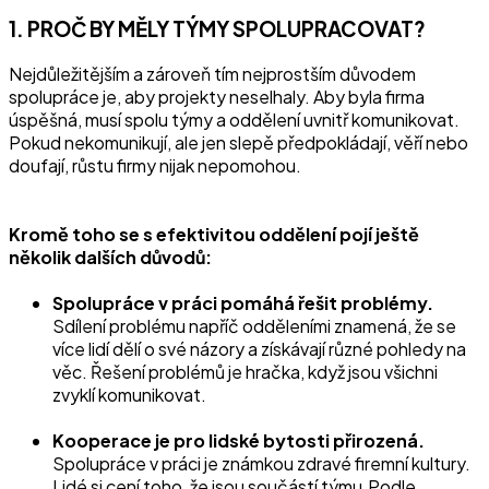
1. PROČ BY MĚLY TÝMY SPOLUPRACOVAT?
Nejdůležitějším a zároveň tím nejprostším důvodem
spolupráce je, aby projekty neselhaly. Aby byla firma
úspěšná, musí spolu týmy a oddělení uvnitř komunikovat.
Pokud nekomunikují, ale jen slepě předpokládají, věří nebo
doufají, růstu firmy nijak nepomohou.
Kromě toho se s efektivitou oddělení pojí ještě
několik dalších důvodů:
Spolupráce v práci pomáhá řešit problémy.
Sdílení problému napříč odděleními znamená, že se
více lidí dělí o své názory a získávají různé pohledy na
věc. Řešení problémů je hračka, když jsou všichni
zvyklí komunikovat.
Kooperace je pro lidské bytosti přirozená.
Spolupráce v práci je známkou zdravé firemní kultury.
Lidé si cení toho, že jsou součástí týmu.Podle