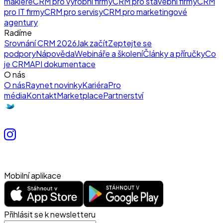
makléře
CRM pro výrobní firmy
CRM pro stavební firmy
CRM
pro IT firmy
CRM pro servisy
CRM pro marketingové
agentury
Radíme
Srovnání CRM 2026
Jak začít
Zeptejte se
podpory
Nápověda
Webináře a školení
Články a příručky
Co
je CRM
API dokumentace
O nás
O nás
Raynet novinky
Kariéra
Pro
média
Kontakt
Marketplace
Partnerství
Mobilní aplikace
Přihlásit se k newsletteru