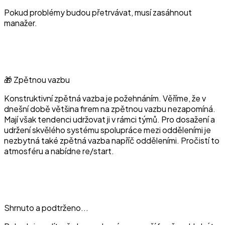
Pokud problémy budou přetrvávat, musí zasáhnout
manažer.
🎁 Zpětnou vazbu
Konstruktivní zpětná vazba je požehnáním. Věříme, že v
dnešní době většina firem na zpětnou vazbu nezapomíná.
Mají však tendenci udržovat ji v rámci týmů. Pro dosažení a
udržení skvělého systému spolupráce mezi odděleními je
nezbytná také zpětná vazba napříč odděleními. Pročistí to
atmosféru a nabídne re/start.
Shrnuto a podtrženo...