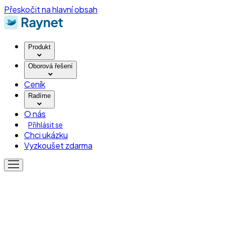
Přeskočit na hlavní obsah
Produkt
Oborová řešení
Ceník
Radíme
O nás
Přihlásit se
Chci ukázku
Vyzkoušet zdarma