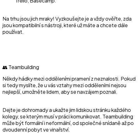
Trello, Basecamp.
Na trhu jsou jich mraky! Vyzkoušejte je a vždy ověřte, zda
jsou kompatibilní s nástroji, které už máte a chcete dále
používat.
👥 Teambuilding
Někdy hádky mezi odděleními pramení z neznalosti. Pokud
si tedy myslíte, že u vás vztahy mezi odděleními nejsou
nejlepší, umožněte lidem, aby se navzájem poznali.
Dejte je dohromady a ukažte jim lidskou stránku každého
kolegy, se kterým musí v práci komunikovat. Teambuilding
může být formální i neformální, od společné snídaně až po
dvoudenní pobyt ve vinařství.