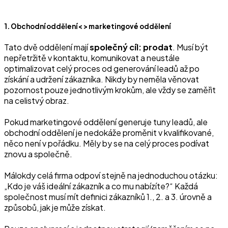
1. Obchodní oddělení < > marketingové oddělení
‍Tato dvě oddělení mají
společný cíl: prodat
. Musí být
nepřetržitě v kontaktu, komunikovat a neustále
optimalizovat celý proces od generování leadů až po
získání a udržení zákazníka. Nikdy by neměla věnovat
pozornost pouze jednotlivým krokům, ale vždy se zaměřit
na celistvý obraz.
Pokud marketingové oddělení generuje tuny leadů, ale
obchodní oddělení je nedokáže proměnit v kvalifikované,
něco není v pořádku. Měly by se na celý proces podívat
znovu a společně.
Málokdy celá firma odpoví stejně na jednoduchou otázku:
„Kdo je váš ideální zákazník a co mu nabízíte?“ Každá
společnost musí mít definici zákazníků 1., 2. a 3. úrovně a
způsobů, jak je může získat.