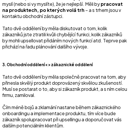
myslí (nebo si vy myslíte), že je nejlepší. Měli by
pracovat
na produktech, po kterých volá trh
– a s trhem jsou v
kontaktu obchodní zástupci.
Tato dvě oddělení by měla diskutovat o tom, kolik
zákazníků jste ztratili kvůli chybějící funkci, kolik zákazníků
by mohli upsellovat přidáním nových funkcí atd. Teprve pak
přichází na řadu plánování dalšího vývoje.
3. Obchodní oddělení < > zákaznické oddělení
‍Tato dvě oddělení by měla společně pracovat na tom, aby
přinesla skvělý produkt doprovázený skvělou zkušeností.
Musí se postarat o to, aby si zákazník produkt, a s ním celou
firmu, zamiloval.
Čím méně bojů a zklamání nastane během zákaznického
onboardingu a implementace produktu, tím více bude
zákazník spolupracovat při upsellingu a doporučovat vás
dalším potenciálním klientům.