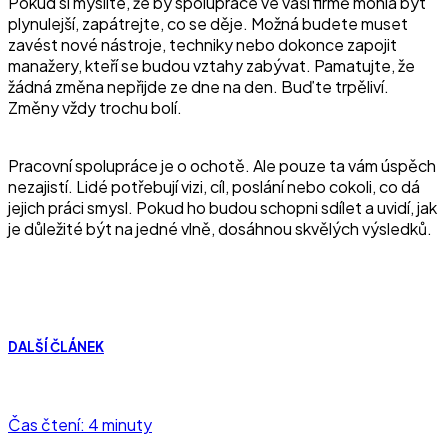
Pokud si myslíte, že by spolupráce ve vaší firmě mohla být
plynulejší, zapátrejte, co se děje. Možná budete muset
zavést nové nástroje, techniky nebo dokonce zapojit
manažery, kteří se budou vztahy zabývat. Pamatujte, že
žádná změna nepřijde ze dne na den. Buďte trpěliví.
Změny vždy trochu bolí.
Pracovní spolupráce je o ochotě. Ale pouze ta vám úspěch
nezajistí. Lidé potřebují vizi, cíl, poslání nebo cokoli, co dá
jejich práci smysl. Pokud ho budou schopni sdílet a uvidí, jak
je důležité být na jedné vlně, dosáhnou skvělých výsledků.
DALŠÍ ČLÁNEK
Čas čtení: 4 minuty