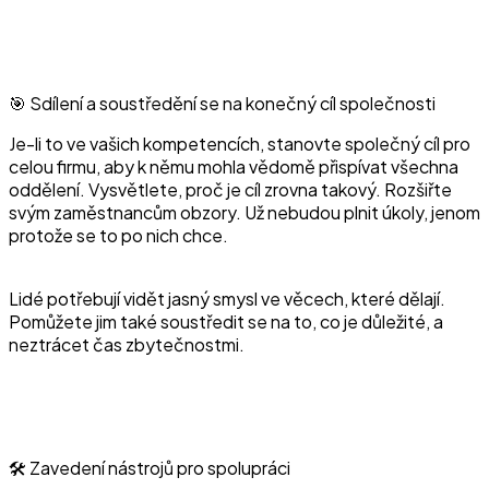
🎯 Sdílení a soustředění se na konečný cíl společnosti
Je-li to ve vašich kompetencích, stanovte společný cíl pro
celou firmu, aby k němu mohla vědomě přispívat všechna
oddělení. Vysvětlete, proč je cíl zrovna takový. Rozšiřte
svým zaměstnancům obzory. Už nebudou plnit úkoly, jenom
protože se to po nich chce.
Lidé potřebují vidět jasný smysl ve věcech, které dělají.
Pomůžete jim také soustředit se na to, co je důležité, a
neztrácet čas zbytečnostmi.
🛠️ Zavedení nástrojů pro spolupráci