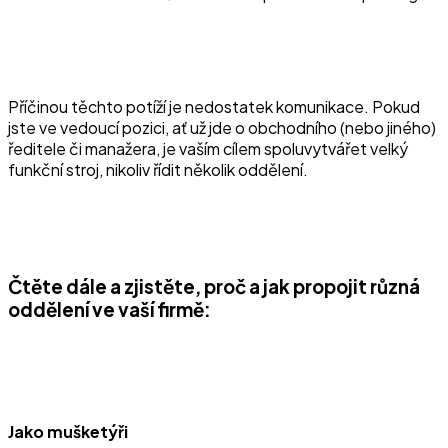
Příčinou těchto potíží je nedostatek komunikace. Pokud
jste ve vedoucí pozici, ať už jde o obchodního (nebo jiného)
ředitele či manažera, je vaším cílem spoluvytvářet velký
funkční stroj, nikoliv řídit několik oddělení.
Čtěte dále a zjistěte, proč a jak propojit různá
oddělení ve vaší firmě:
Jako mušketýři