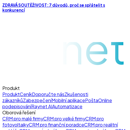
ZDRAVÁ SOUTĚŽIVOST: 7 důvodů, proč se spřátelit s
konkurencí
raynet
Produkt
Produkt
Ceník
Doporučte nás
Zkušenosti
zákazníků
Zabezpečení
Mobilní aplikace
Pošta
Online
podepisování
Raynet AI
Automatizace
Oborová řešení
CRM pro malé firmy
CRM pro velké firmy
CRM pro
fotovoltaiky
CRM pro finanční poradce
CRM pro realitní