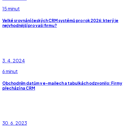
15 minut
Velké srovnání českých CRM systémů pro rok 2026: který je
nejvhodnější pro vaši firmu?
3. 4. 2024
6 minut
Obchodním datům v e-mailech a tabulkách odzvonilo: Firmy
přechází na CRM
30. 6. 2023