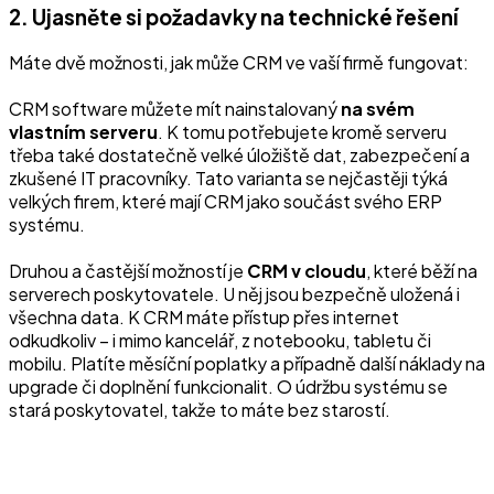
2. Ujasněte si požadavky na technické řešení
Máte dvě možnosti, jak může CRM ve vaší firmě fungovat:
CRM software můžete mít nainstalovaný
na svém
vlastním serveru
. K tomu potřebujete kromě serveru
třeba také dostatečně velké úložiště dat, zabezpečení a
zkušené IT pracovníky. Tato varianta se nejčastěji týká
velkých firem, které mají CRM jako součást svého ERP
systému.
Druhou a častější možností je
CRM v cloudu
, které běží na
serverech poskytovatele. U něj jsou bezpečně uložená i
všechna data. K CRM máte přístup přes internet
odkudkoliv – i mimo kancelář, z notebooku, tabletu či
mobilu. Platíte měsíční poplatky a případně další náklady na
upgrade či doplnění funkcionalit. O údržbu systému se
stará poskytovatel, takže to máte bez starostí.