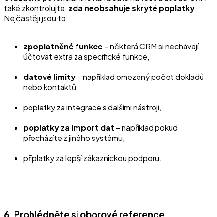
také zkontrolujte,
zda neobsahuje skryté poplatky
.
Nejčastěji jsou to:
zpoplatněné funkce
– některá CRM si nechávají
účtovat extra za specifické funkce,
datové limity
– například omezený počet dokladů
nebo kontaktů,
poplatky za integrace s dalšími nástroji,
poplatky za import dat
– například pokud
přecházíte z jiného systému,
příplatky za lepší zákaznickou podporu.
6. Prohlédněte si oborové reference