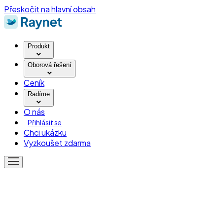
Přeskočit na hlavní obsah
Produkt
Oborová řešení
Ceník
Radíme
O nás
Přihlásit se
Chci ukázku
Vyzkoušet zdarma