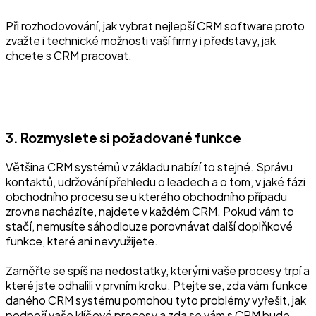
Při rozhodovování, jak vybrat nejlepší CRM software proto
zvažte i technické možnosti vaší firmy i představy, jak
chcete s CRM pracovat.
3. Rozmyslete si požadované funkce
Většina CRM systémů v základu nabízí to stejné. Správu
kontaktů, udržování přehledu o leadech a o tom, v jaké fázi
obchodního procesu se u kterého obchodního případu
zrovna nacházíte, najdete v každém CRM. Pokud vám to
stačí, nemusíte sáhodlouze porovnávat další doplňkové
funkce, které ani nevyužijete.
Zaměřte se spíš na nedostatky, kterými vaše procesy trpí a
které jste odhalili v prvním kroku. Ptejte se, zda vám funkce
daného CRM systému pomohou tyto problémy vyřešit, jak
podpoří vaše klíčové procesy a zda se vám s CRM bude