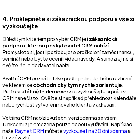
4. Proklepněte si zákaznickou podporu a vše si
vyzkoušejte
Důležitým kritériem pro výběr CRM je i
zákaznická
podpora, kterou poskytovatel CRM nabízí
.
Promyslete si, jestli potřebujete proškolení zaměstnanců,
seminář nebo byste ocenili videonávody. A samozřejmě si
ověřte, že je dodavatel nabízí.
Kvalitní CRM poznáte také podle jednoduchého rozhraní,
ve kterém se
obchodnický tým rychle zorientuje
.
Proto si
stáhněte demoverzi
a vyzkoušejte si práci v
CRM nanečisto. Ověřte si například přehlednost kalendáře
nebo rychlost vytvoření nového klienta v adresáři.
Většina CRM nabízí zkušební verzi zdarma se všemi
funkcemi a je omezená pouze dobou využívání. Například
naše
Raynet CRM
můžete
vyzkoušet na 30 dní zdarma
a
bez závazků.