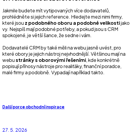
Jakmile budete mít vytipovaných více dodavatelů,
prohlédněte si jejich reference. Hledejte mezi nimi firmy,
které jsou
z podobného oboru a podobné velikosti
jako
vy. Nejspíš mají podobné potřeby, a pokud jsou s CRM
spokojené, je větší šance, že sedne i vám.
Dodavatelé CRM by také měli na webu jasně uvést, pro
které obory je jejich nástroj nejvhodnější. Většinou mají na
webu
stránky s oborovými řešeními
, kde konkrétně
popisují přínosy nástroje pro realiťáky, finanční poradce,
malé firmy a podobně. Vypadají například takto.
Další porce obchodní inspirace
27. 5. 2026