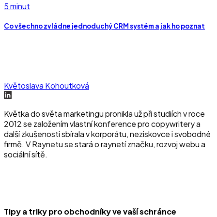
5 minut
Co všechno zvládne jednoduchý CRM systém a jak ho poznat
Květoslava Kohoutková
Květka do světa marketingu pronikla už při studiích v roce
2012 se založením vlastní konference pro copywritery a
další zkušenosti sbírala v korporátu, neziskovce i svobodné
firmě. V Raynetu se stará o raynetí značku, rozvoj webu a
sociální sítě.
Tipy a triky pro obchodníky ve vaší schránce