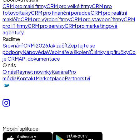
CRM pro malé firmy
CRM pro velké firmy
CRM pro
fotovoltaiky
CRM pro finanční poradce
CRM pro realitní
makléře
CRM pro výrobní firmy
CRM pro stavební firmy
CRM
pro IT firmy
CRM pro servisy
CRM pro marketingové
agentury
Radíme
Srovnání CRM 2026
Jak začít
Zeptejte se
podpory
Nápověda
Webináře a školení
Články a příručky
Co
je CRM
API dokumentace
O nás
O nás
Raynet novinky
Kariéra
Pro
média
Kontakt
Marketplace
Partnerství
Mobilní aplikace