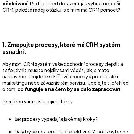
očekávání
. Proto si před dotazem, jak vybrat nejlepší
CRM, položte raději otázku, s čím mi má CRM pomoct?
1. Zmapujte procesy, které má CRM systém
usnadnit
Aby mohl CRM systém vaše obchodní procesy zlepšit a
zefektivnit, musíte nejdřív sami vědět, jak je máte
nastavené. Projděte si klíčové procesy v prodeji, ale i
marketingu nebo zákaznickém servisu. Udělejte si přehled
o tom,
co funguje a na čem by se dalo zapracovat
.
Pomůžou vám následující otázky:
Jak procesy vypadají a jaké mají kroky?
Daly by se některé dělat efektivněji? Jsou zbytečně