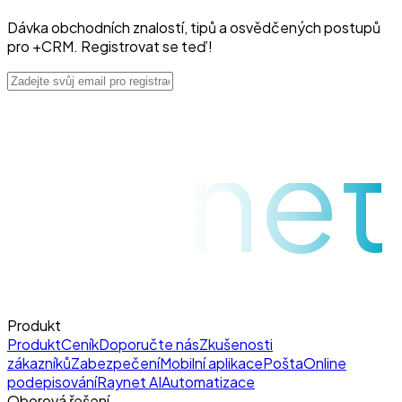
Dávka obchodních znalostí, tipů a osvědčených postupů
pro +CRM. Registrovat se teď!
raynet
Produkt
Produkt
Ceník
Doporučte nás
Zkušenosti
zákazníků
Zabezpečení
Mobilní aplikace
Pošta
Online
podepisování
Raynet AI
Automatizace
Oborová řešení