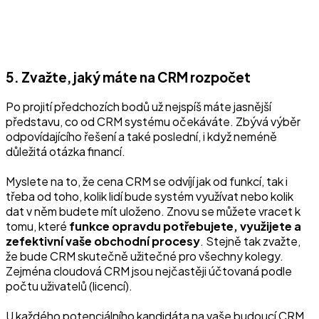
5. Zvažte, jaký máte na CRM rozpočet
Po projití předchozích bodů už nejspíš máte jasnější
představu, co od CRM systému očekáváte. Zbývá výběr
odpovídajícího řešení a také poslední, i když neméně
důležitá otázka financí.
Myslete na to, že cena CRM se odvíjí jak od funkcí, tak i
třeba od toho, kolik lidí bude systém využívat nebo kolik
dat v něm budete mít uloženo. Znovu se můžete vracet k
tomu, které
funkce opravdu potřebujete, využijete a
zefektivní vaše obchodní procesy
. Stejně tak zvažte,
že bude CRM skutečně užitečné pro všechny kolegy.
Zejména cloudová CRM jsou nejčastěji účtovaná podle
počtu uživatelů (licencí).
U každého potenciálního kandidáta na vaše budoucí CRM