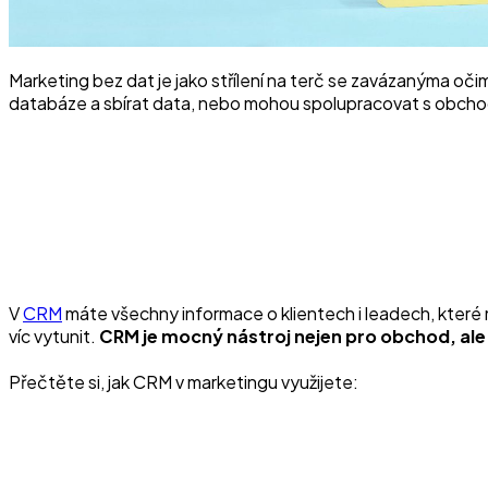
Marketing bez dat je jako střílení na terč se zavázanýma očim
databáze a sbírat data, nebo mohou spolupracovat s obchod
V
CRM
máte všechny informace o klientech i leadech, které 
víc vytunit.
CRM je mocný nástroj nejen pro obchod, ale
Přečtěte si, jak CRM v marketingu využijete: