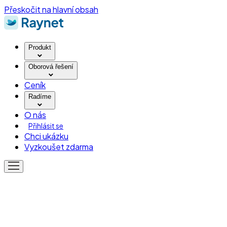
Přeskočit na hlavní obsah
Produkt
Oborová řešení
Ceník
Radíme
O nás
Přihlásit se
Chci ukázku
Vyzkoušet zdarma