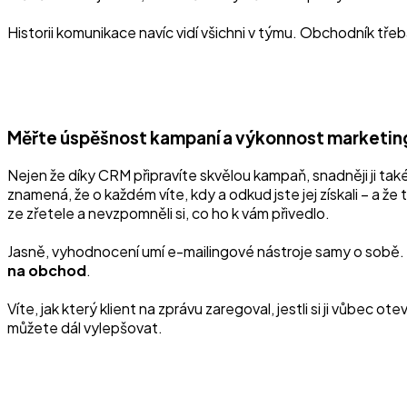
Historii komunikace navíc vidí všichni v týmu. Obchodník třeb
Měřte úspěšnost kampaní a výkonnost marketin
Nejen že díky CRM připravíte skvělou kampaň, snadněji ji t
znamená, že o každém víte, kdy a odkud jste jej získali – a ž
ze zřetele a nevzpomněli si, co ho k vám přivedlo.
Jasně, vyhodnocení umí e-mailingové nástroje samy o sobě. 
na obchod
.
Víte, jak který klient na zprávu zaregoval, jestli si ji vůbe
můžete dál vylepšovat.