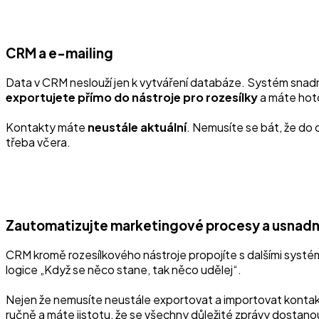
CRM a e-mailing
Data v CRM neslouží jen k vytváření databáze. Systém snadno 
exportujete přímo do nástroje pro rozesílky
a máte hoto
Kontakty máte
neustále
aktuální
. Nemusíte se bát, že do
třeba včera.
Zautomatizujte marketingové procesy a usnadně
CRM kromě rozesílkového nástroje propojíte s dalšími systém
logice „Když se něco stane, tak něco udělej“.
Nejen že nemusíte neustále exportovat a importovat kontak
ručně a máte jistotu, že se všechny důležité zprávy dostanou