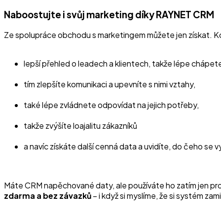
Naboostujte i svůj marketing díky RAYNET CRM
Ze spolupráce obchodu s marketingem můžete jen získat. K
lepší přehled o leadech a klientech, takže lépe chápete
tím zlepšíte komunikaci a upevníte s nimi vztahy,
také lépe zvládnete odpovídat na jejich potřeby,
takže zvýšíte loajalitu zákazníků
a navíc získáte další cenná data a uvidíte, do čeho se v
Máte CRM napěchované daty, ale používáte ho zatím jen pr
zdarma a bez závazků
– i když si myslíme, že si systém zami