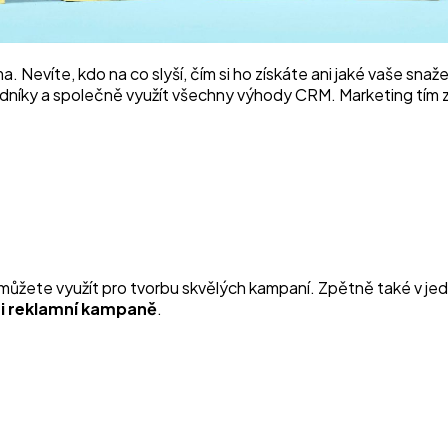
a. Nevíte, kdo na co slyší, čím si ho získáte ani jaké vaše sna
níky a společně využít všechny výhody CRM. Marketing tím zí
můžete využít pro tvorbu skvělých kampaní. Zpětně také v jed
 i reklamní kampaně
.