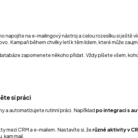
napojíte na e-mailingový nástroj a celou rozesílku si ještě v
vo. Kampaň během chvilky letí k těm lidem, které může zaujm
 databáze zapomenete někoho přidat. Vždy píšete všem, koho 
te si práci
y a automatizujete rutinní práci. Například
po integraci s 
ty mezi CRM a e-mailem. Nastavíte si, že
různé aktivity v 
, kam mají.