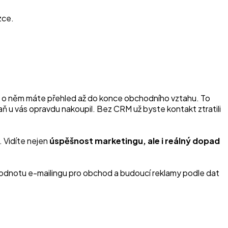
zce.
už o něm máte přehled až do konce obchodního vztahu. To
paň u vás opravdu nakoupil. Bez CRM už byste kontakt ztratili
 Vidíte nejen
úspěšnost marketingu, ale i reálný dopad
íte hodnotu e-mailingu pro obchod a budoucí reklamy podle dat