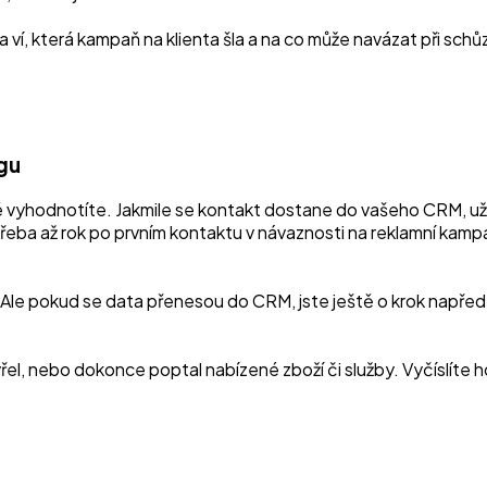
a ví, která kampaň na klienta šla a na co může navázat při schů
gu
aké vyhodnotíte. Jakmile se kontakt dostane do vašeho CRM, 
e třeba až rok po prvním kontaktu v návaznosti na reklamní kam
Ale pokud se data přenesou do CRM, jste ještě o krok napřed.
c otevřel, nebo dokonce poptal nabízené zboží či služby. Vyčísl