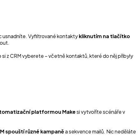
íc usnadníte. Vyfiltrované kontakty
kliknutím na tlačítko
out.
si z CRM vyberete – včetně kontaktů, které do něj přibyly
automatizační platformou Make
si vytvoříte scénáře v
CRM spouští různé kampaně
a sekvence mailů. Nic neděláte