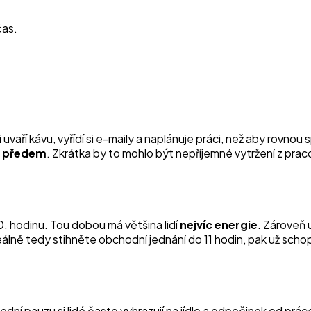
čas.
aří kávu, vyřídí si e-maily a naplánuje práci, než aby rovnou sp
en předem
. Zkrátka by to mohlo být nepříjemné vytržení z prac
. hodinu. Tou dobou má většina lidí
nejvíc
energie
. Zároveň 
eálně tedy stihněte obchodní jednání do 11 hodin, pak už scho
ní pauzu si lidé často vyhrazují na jídlo a odpočinek od prá