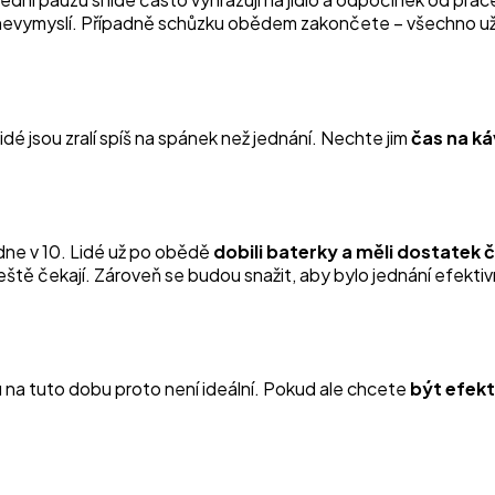
c nevymyslí. Případně schůzku obědem zakončete – všechno už 
 jsou zralí spíš na spánek než jednání. Nechte jim
čas na k
ne v 10. Lidé už po obědě
dobili baterky a měli dostatek 
tě čekají. Zároveň se budou snažit, aby bylo jednání efektivní
u na tuto dobu proto není ideální. Pokud ale chcete
být efekt