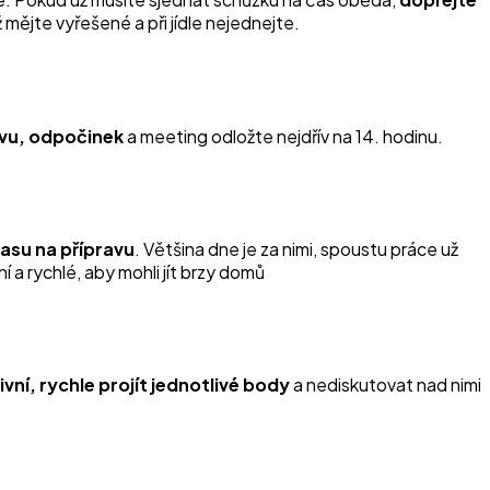
mějte vyřešené a při jídle nejednejte.
ávu, odpočinek
a meeting odložte nejdřív na 14. hodinu.
času na přípravu
. Většina dne je za nimi, spoustu práce už
 a rychlé, aby mohli jít brzy domů
ivní, rychle projít jednotlivé body
a nediskutovat nad nimi