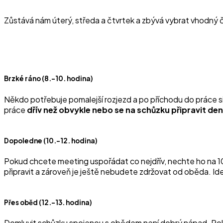
Zůstává nám úterý, středa a čtvrtek a zbývá vybrat vhodný 
Brzké ráno (8.–10. hodina)
Někdo potřebuje pomalejší rozjezd a po příchodu do práce si uv
práce
dřív než obvykle nebo se na schůzku připravit d
Dopoledne (10.–12. hodina)
Pokud chcete meeting uspořádat co nejdřív, nechte ho na 10
připravit a zároveň je ještě nebudete zdržovat od oběda. Id
Přes oběd (12.–13. hodina)
Domluvit schůzku spojenou s obědem není dobrý nápad. Poled