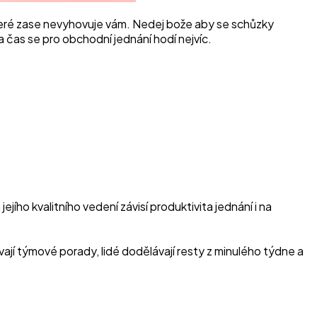
které zase nevyhovuje vám. Nedej bože aby se schůzky
 a čas se pro obchodní jednání hodí nejvíc.
jího kvalitního vedení závisí produktivita jednání i na
jí týmové porady, lidé dodělávají resty z minulého týdne a