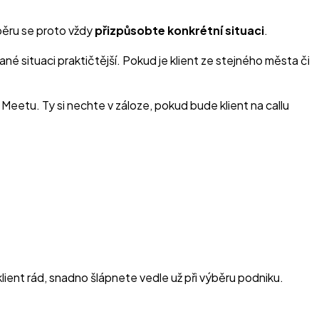
běru se proto vždy
přizpůsobte konkrétní situaci
.
ané situaci praktičtější. Pokud je klient ze stejného města či
eetu. Ty si nechte v záloze, pokud bude klient na callu
klient rád, snadno šlápnete vedle už při výběru podniku.