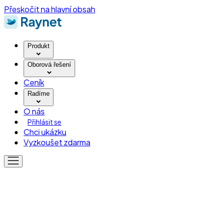
Přeskočit na hlavní obsah
Produkt
Oborová řešení
Ceník
Radíme
O nás
Přihlásit se
Chci ukázku
Vyzkoušet zdarma