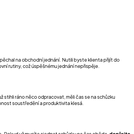
ěchal na obchodní jednání. Nutili byste klienta přijít do
ovní rutiny, což úspěšnému jednání nepřispěje.
už stihli ráno něco odpracovat, měli čas se na schůzku
pnost soustředění a produktivita klesá.
ce. Pokud už musíte sjednat schůzku na čas oběda,
dopřejte