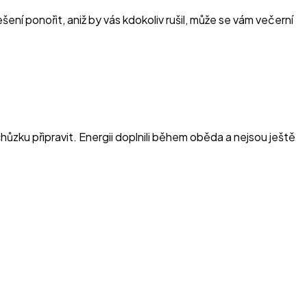
ení ponořit, aniž by vás kdokoliv rušil, může se vám večerní
chůzku připravit. Energii doplnili během oběda a nejsou ještě