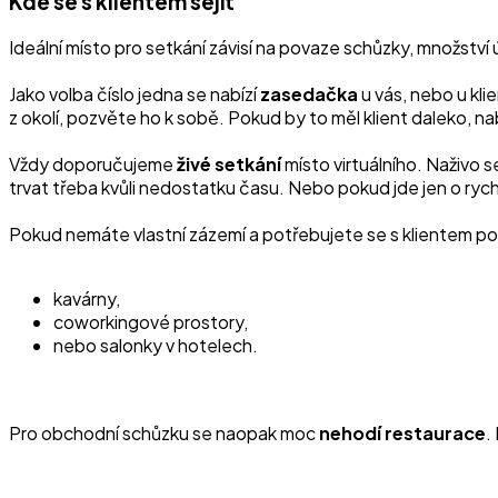
Kde se s klientem sejít
Ideální místo pro setkání závisí na povaze schůzky, množstv
Jako volba číslo jedna se nabízí
zasedačka
u vás, nebo u kli
z okolí, pozvěte ho k sobě. Pokud by to měl klient daleko, na
Vždy doporučujeme
živé
setkání
místo virtuálního. Naživo 
trvat třeba kvůli nedostatku času. Nebo pokud jde jen o rych
Pokud nemáte vlastní zázemí a potřebujete se s klientem p
kavárny,
coworkingové prostory,
nebo salonky v hotelech.
Pro obchodní schůzku se naopak moc
nehodí
restaurace
.