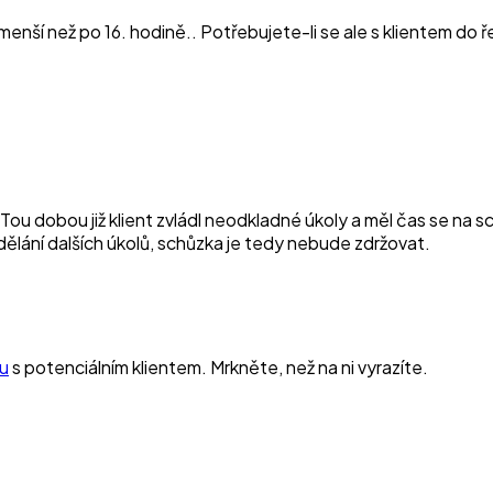
ší než po 16. hodině.. Potřebujete-li se ale s klientem do řeš
Tou dobou již klient zvládl neodkladné úkoly a měl čas se na s
ělání dalších úkolů, schůzka je tedy nebude zdržovat.
ku
s potenciálním klientem. Mrkněte, než na ni vyrazíte.