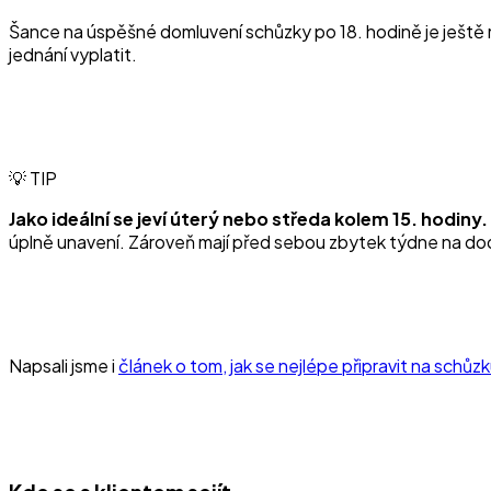
Šance na úspěšné domluvení schůzky po 18. hodině je ještě men
jednání vyplatit.
💡 TIP
Jako ideální se jeví úterý nebo středa kolem 15. hodiny.
úplně unavení. Zároveň mají před sebou zbytek týdne na dod
Napsali jsme i
článek o tom, jak se nejlépe připravit na schůz