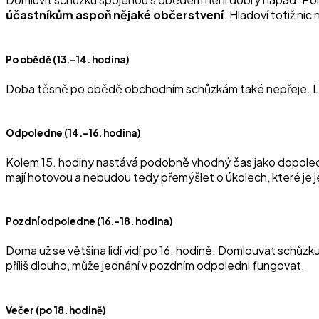
účastníkům aspoň nějaké občerstvení
. Hladoví totiž ni
Po obědě (13.–14. hodina)
Doba těsně po obědě obchodním schůzkám také nepřeje. Lidé
Odpoledne (14.–16. hodina)
Kolem 15. hodiny nastává podobně vhodný čas jako dopoled
mají hotovou a nebudou tedy přemýšlet o úkolech, které je ješ
Pozdní odpoledne (16.–18. hodina)
Doma už se většina lidí vidí po 16. hodině. Domlouvat schůzk
příliš dlouho, může jednání v pozdním odpoledni fungovat.
Večer (po 18. hodině)