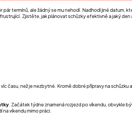
ěr pár termínů, ale žádný se mu nehodí. Nadhodí jiné datum, 
rustrující. Zjistěte, jak plánovat schůzky efektivně a jaký den
víc času, než je nezbytné. Kromě dobré přípravy na schůzku a je
átky
. Začátek týdne znamená rozjezd po víkendu, obvykle býva
idí na víkendu mimo práci.