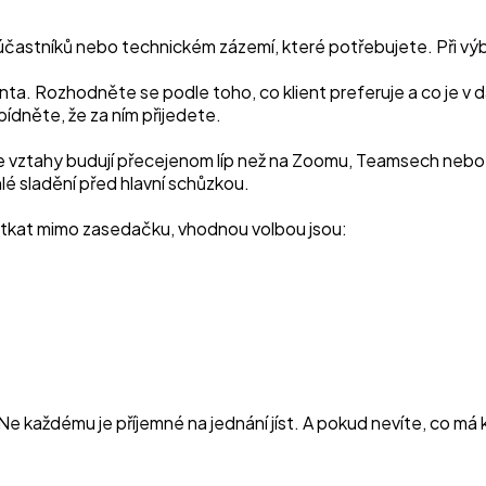
í účastníků nebo technickém zázemí, které potřebujete. Při vý
enta. Rozhodněte se podle toho, co klient preferuje a co je v d
bídněte, že za ním přijedete.
se vztahy budují přecejenom líp než na Zoomu, Teamsech nebo M
lé sladění před hlavní schůzkou.
otkat mimo zasedačku, vhodnou volbou jsou:
 Ne každému je příjemné na jednání jíst. A pokud nevíte, co má 