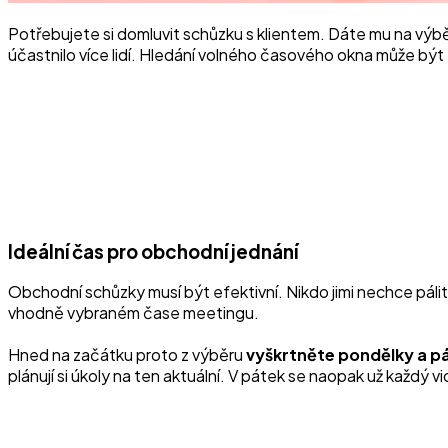
Potřebujete si domluvit schůzku s klientem. Dáte mu na výb
účastnilo více lidí. Hledání volného časového okna může být f
Ideální čas pro obchodní jednání
Obchodní schůzky musí být efektivní. Nikdo jimi nechce pálit 
vhodně vybraném čase meetingu.
Hned na začátku proto z výběru
vyškrtněte pondělky a p
plánují si úkoly na ten aktuální. V pátek se naopak už každý v