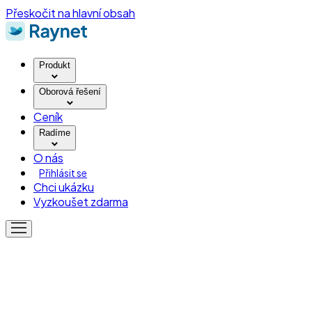
Přeskočit na hlavní obsah
Produkt
Oborová řešení
Ceník
Radíme
O nás
Přihlásit se
Chci ukázku
Vyzkoušet zdarma