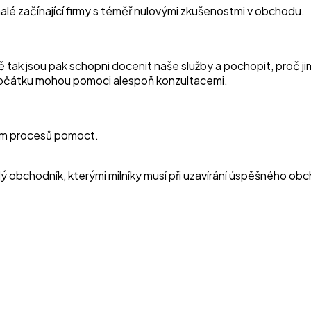
lé začínající firmy s téměř nulovými zkušenostmi v obchodu.
ně tak jsou pak schopni docenit naše služby a pochopit, proč j
 počátku mohou pomoci alespoň konzultacemi.
ením procesů pomoct.
 obchodník, kterými milníky musí při uzavírání úspěšného obc