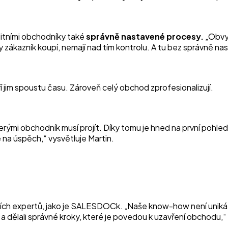
alitními obchodníky také
správně nastavené procesy.
„Obvy
 kdy zákazník koupí, nemají nad tím kontrolu. A tu bez správně
 jim spoustu času. Zároveň celý obchod zprofesionalizují.
ými obchodník musí projít. Díky tomu je hned na první pohled j
na úspěch,“ vysvětluje Martin.
rních expertů, jako je SALESDOCk.
„Naše know-how není unikátn
a dělali správné kroky, které je povedou k uzavření obchodu,“