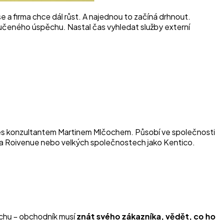
 se a firma chce dál růst. A najednou to začíná drhnout.
ručeného úspěchu. Nastal čas vyhledat služby externí
sales konzultantem Martinem Mlčochem. Působí ve společnosti
 a Roivenue nebo velkých společnostech jako Kentico.
pěchu – obchodník musí
znát svého zákazníka, vědět, co ho