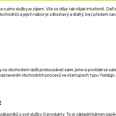
 o jeho služby je zájem. Vše se děje tak nějak intuitivně. Daří
chodníci a jejich nábor je zdlouhavý a drahý, bez předem za
kdy se obchodem radši prokousávat sami, jsme si povídali se 
 nastavením obchodních procesů ve startupech typu Yieldigo
t
m zákazníků o své služby či produkty. To je základní kámen ús