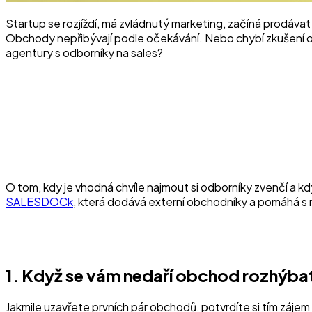
Startup se rozjíždí, má zvládnutý marketing, začíná prodávat a
Obchody nepřibývají podle očekávání. Nebo chybí zkušení ob
agentury s odborníky na sales?
O tom, kdy je vhodná chvíle najmout si odborníky zvenčí a 
SALESDOCk
, která dodává externí obchodníky a pomáhá s
1. Když se vám nedaří obchod rozhýba
Jakmile uzavřete prvních pár obchodů, potvrdíte si tím záje