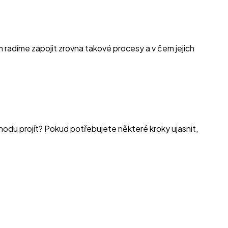
im radíme zapojit zrovna takové procesy a v čem jejich
hodu projít? Pokud potřebujete některé kroky ujasnit,