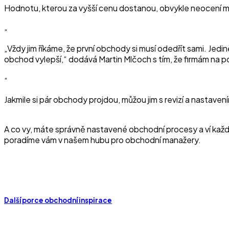
Hodnotu, kterou za vyšší cenu dostanou, obvykle neocení ma
„Vždy jim říkáme, že první obchody si musí odedřít sami. Jedi
obchod vylepší,“ dodává Martin Mlčoch s tím, že firmám na
Jakmile si pár obchody projdou, můžou jim s revizí a nastav
A co vy, máte správně nastavené obchodní procesy a ví každý
poradíme vám v našem hubu pro obchodní manažery.
Další porce obchodní inspirace