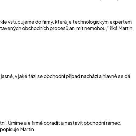
kle vstupujeme do firmy, která je technologickým expertem
 nastavených obchodních procesů ani mít nemohou,“
říká Martin
asné, v jaké fázi se obchodní případ nachází a hlavně se dá
í. Umíme ale firmě poradit a nastavit obchodní rámec,
popisuje Martin.