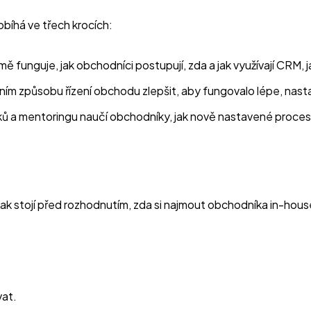
íhá ve třech krocích:
rmě funguje, jak obchodníci postupují, zda a jak využívají CRM, 
ím způsobu řízení obchodu zlepšit, aby fungovalo lépe, nastav
ů a mentoringu naučí obchodníky, jak nově nastavené proces
k stojí před rozhodnutím, zda si najmout obchodníka in-house
at.