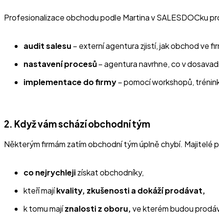
Profesionalizace obchodu podle Martina v SALESDOCku prob
audit salesu
– externí agentura zjistí, jak obchod ve fi
nastavení procesů
– agentura navrhne, co v dosavadn
implementace do firmy
– pomocí workshopů, trénink
2. Když vám schází obchodní tým
Některým firmám zatím obchodní tým úplně chybí. Majitelé pa
co nejrychleji
získat obchodníky,
kteří mají
kvality, zkušenosti a dokáží prodávat,
k tomu mají
znalosti z oboru,
ve kterém budou prodáv