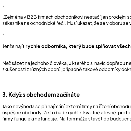
„Zejména v B2B firmách obchodníkovi nestačí jen prodejní s
zákazníka na ochodnické řeči. Musí ukázat, že se v oboru se 
Jenže najít
rychle odborníka, který bude splňovat všech
Než sázet na jednoho člověka, u kterého si navíc dopředu nejs
zkušenosti z různých oborů, případně takové odborníky dok
3. Když s obchodem začínáte
Jako nevýhoda se při najímání externí firmy na řízení obchod
úspěšné obchody. Že to bude rychle, kvalitně a levně, proto
firmy funguje a nefunguje. Na tom může stavět do budoucn