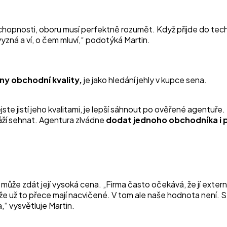
chopnosti, oboru musí perfektně rozumět. Když přijde do tech
vyzná a ví, o čem mluví,“ podotýká Martin.
ny obchodní kvality,
je jako hledání jehly v kupce sena.
te jistí jeho kvalitami, je lepší sáhnout po ověřené agentuře. 
áží sehnat. Agentura zlvádne
dodat jednoho obchodníka i p
u může zdát její vysoká cena.
„Firma často očekává, že jí exter
že už to přece mají nacvičené. V tom ale naše hodnota není. S
a,“
vysvětluje Martin.