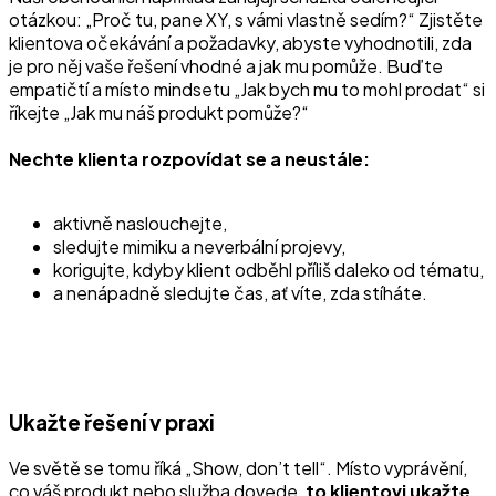
otázkou: „Proč tu, pane XY, s vámi vlastně sedím?“ Zjistěte
klientova očekávání a požadavky, abyste vyhodnotili, zda
je pro něj vaše řešení vhodné a jak mu pomůže. Buďte
empatičtí a místo mindsetu „Jak bych mu to mohl prodat“ si
říkejte „Jak mu náš produkt pomůže?“
Nechte klienta rozpovídat se a neustále:
aktivně naslouchejte,
sledujte mimiku a neverbální projevy,
korigujte, kdyby klient odběhl příliš daleko od tématu,
a nenápadně sledujte čas, ať víte, zda stíháte.
Ukažte řešení v praxi
Ve světě se tomu říká „Show, don’t tell“. Místo vyprávění,
co váš produkt nebo služba dovede,
to klientovi ukažte
.