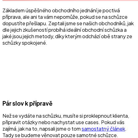
Základem úspěšného obchodního jednání je poctivá
příprava, ale ani ta vám nepomůže, pokud se na schůzce
dopustíte přešlapu. Zeptali jsme se našich obchodníků, jak
dle jejich zkušeností probíhá ideální obchodní schůzka a
jaké jsou jejich metody, díky kterým odchází obě strany ze
schůzky spokojené.
Pár slov k přípravě
Než se vydáte na schůzku, musíte si proklepnout klienta,
připravit otázky nebo nachystat use cases. Pokud vás
zajímá, jak na to, napsali jsme o tom
samostatný článek
.
Tady se budeme věnovat pouze samotné schůzce.