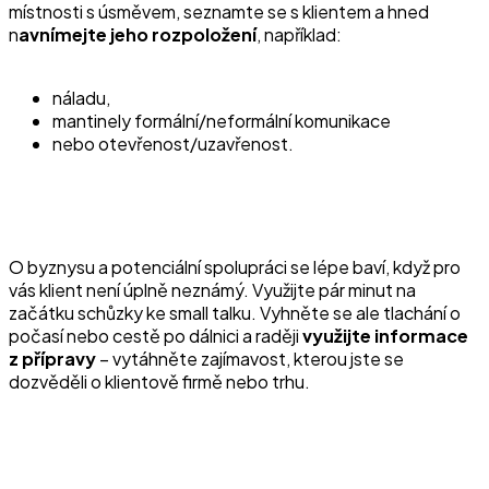
místnosti s úsměvem, seznamte se s klientem a hned
n
avnímejte jeho rozpoložení
, například:
náladu,
mantinely formální/neformální komunikace
nebo otevřenost/uzavřenost.
O byznysu a potenciální spolupráci se lépe baví, když pro
vás klient není úplně neznámý. Využijte pár minut na
začátku schůzky ke small talku. Vyhněte se ale tlachání o
počasí nebo cestě po dálnici a raději
využijte informace
z přípravy
– vytáhněte zajímavost, kterou jste se
dozvěděli o klientově firmě nebo trhu.