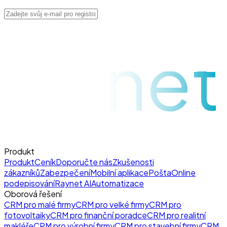
raynet
Produkt
Produkt
Ceník
Doporučte nás
Zkušenosti
zákazníků
Zabezpečení
Mobilní aplikace
Pošta
Online
podepisování
Raynet AI
Automatizace
Oborová řešení
CRM pro malé firmy
CRM pro velké firmy
CRM pro
fotovoltaiky
CRM pro finanční poradce
CRM pro realitní
makléře
CRM pro výrobní firmy
CRM pro stavební firmy
CRM