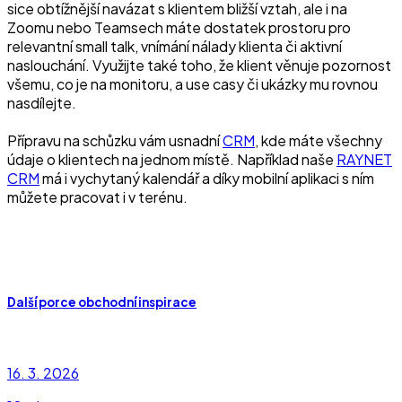
sice obtížnější navázat s klientem bližší vztah, ale i na
Zoomu nebo Teamsech máte dostatek prostoru pro
relevantní small talk, vnímání nálady klienta či aktivní
naslouchání. Využijte také toho, že klient věnuje pozornost
všemu, co je na monitoru, a use casy či ukázky mu rovnou
nasdílejte.
Přípravu na schůzku vám usnadní
CRM
, kde máte všechny
údaje o klientech na jednom místě. Například naše
RAYNET
CRM
má i vychytaný kalendář a díky mobilní aplikaci s ním
můžete pracovat i v terénu.
Další porce obchodní inspirace
16. 3. 2026