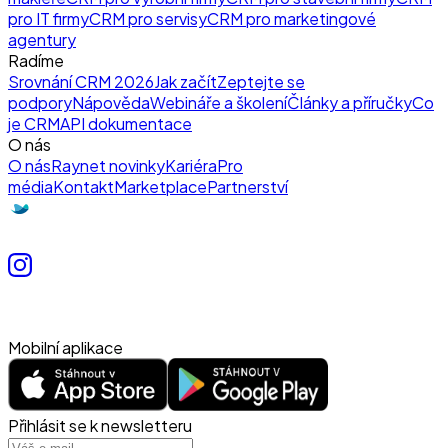
pro IT firmy
CRM pro servisy
CRM pro marketingové
agentury
Radíme
Srovnání CRM 2026
Jak začít
Zeptejte se
podpory
Nápověda
Webináře a školení
Články a příručky
Co
je CRM
API dokumentace
O nás
O nás
Raynet novinky
Kariéra
Pro
média
Kontakt
Marketplace
Partnerství
Mobilní aplikace
Přihlásit se k newsletteru