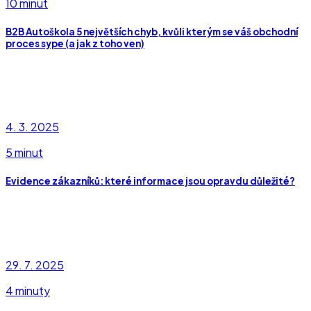
10 minut
B2B Autoškola 5 největších chyb, kvůli kterým se váš obchodní
proces sype (a jak z toho ven)
4. 3. 2025
5 minut
Evidence zákazníků: které informace jsou opravdu důležité?
29. 7. 2025
4 minuty