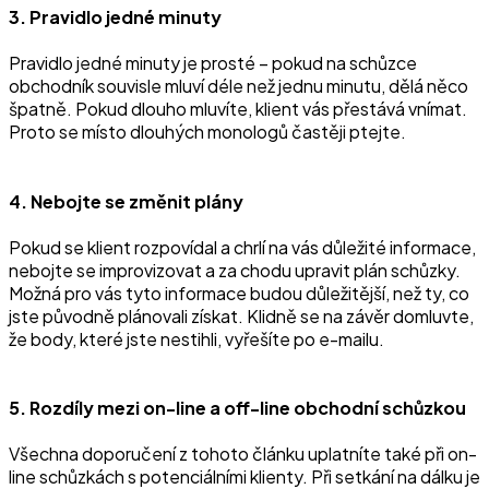
3. Pravidlo jedné minuty
Pravidlo jedné minuty je prosté –⁠ pokud na schůzce
obchodník souvisle mluví déle než jednu minutu, dělá něco
špatně. Pokud dlouho mluvíte, klient vás přestává vnímat.
Proto se místo dlouhých monologů častěji ptejte.
4. Nebojte se změnit plány
Pokud se klient rozpovídal a chrlí na vás důležité informace,
nebojte se improvizovat a za chodu upravit plán schůzky.
Možná pro vás tyto informace budou důležitější, než ty, co
jste původně plánovali získat. Klidně se na závěr domluvte,
že body, které jste nestihli, vyřešíte po e-mailu.
5. Rozdíly mezi on-line a off-line obchodní schůzkou
Všechna doporučení z tohoto článku uplatníte také při on-
line schůzkách s potenciálními klienty. Při setkání na dálku je