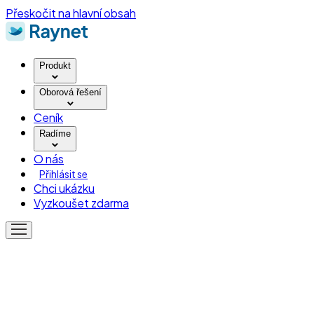
Přeskočit na hlavní obsah
Produkt
Oborová řešení
Ceník
Radíme
O nás
Přihlásit se
Chci ukázku
Vyzkoušet zdarma