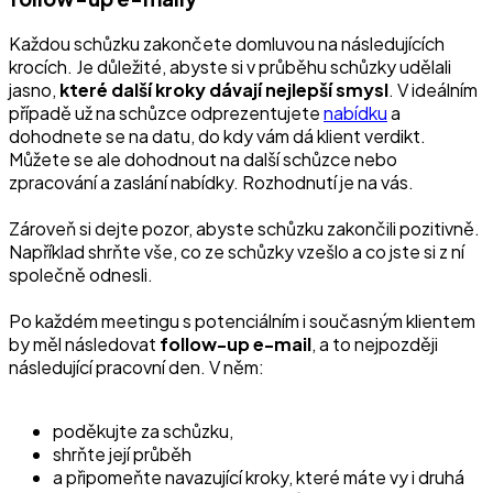
Každou schůzku zakončete domluvou na následujících
krocích. Je důležité, abyste si v průběhu schůzky udělali
jasno,
které další kroky dávají nejlepší smysl
. V ideálním
případě už na schůzce odprezentujete
nabídku
a
dohodnete se na datu, do kdy vám dá klient verdikt.
Můžete se ale dohodnout na další schůzce nebo
zpracování a zaslání nabídky. Rozhodnutí je na vás.
Zároveň si dejte pozor, abyste schůzku zakončili pozitivně.
Například shrňte vše, co ze schůzky vzešlo a co jste si z ní
společně odnesli.
Po každém meetingu s potenciálním i současným klientem
by měl následovat
follow-up e-mail
, a to nejpozději
následující pracovní den. V něm:
poděkujte za schůzku,
shrňte její průběh
a připomeňte navazující kroky, které máte vy i druhá