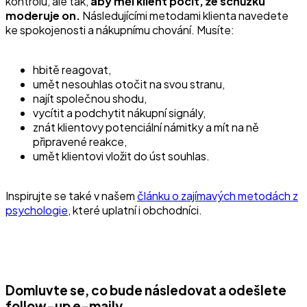
kontrolu, ale tak,
aby měl klient pocit, že schůzku
moderuje on.
Následujícími metodami klienta navedete
ke spokojenosti a nákupnímu chování. Musíte:
hbitě reagovat,
umět nesouhlas otočit na svou stranu,
najít společnou shodu,
vycítit a podchytit nákupní signály,
znát klientovy potenciální námitky a mít na ně
připravené reakce,
umět klientovi vložit do úst souhlas.
Inspirujte se také v našem
článku o zajímavých metodách z
psychologie
, které uplatní i obchodníci.
Domluvte se, co bude následovat a odešlete
follow-up e-maily