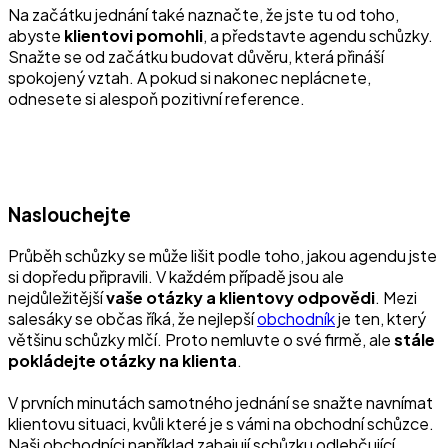
Na začátku jednání také naznačte, že jste tu od toho,
abyste
klientovi
pomohli
, a představte agendu schůzky.
Snažte se od začátku budovat důvěru, která přináší
spokojený vztah. A pokud si nakonec neplácnete,
odnesete si alespoň pozitivní reference.
Naslouchejte
Průběh schůzky se může lišit podle toho, jakou agendu jste
si dopředu připravili. V každém případě jsou ale
nejdůležitější
vaše otázky a klientovy odpovědi
. Mezi
salesáky se občas říká, že nejlepší
obchodník
je ten, který
většinu schůzky mlčí. Proto nemluvte o své firmě, ale
stále
pokládejte otázky na klienta
.
V prvních minutách samotného jednání se snažte navnímat
klientovu situaci, kvůli které je s vámi na obchodní schůzce.
Naši obchodníci například zahajují schůzku odlehčující