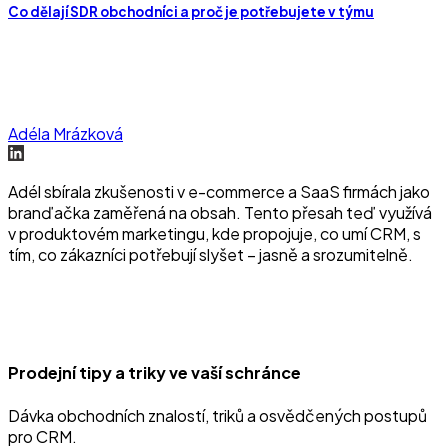
Co dělají SDR obchodníci a proč je potřebujete v týmu
Adéla Mrázková
Adél sbírala zkušenosti v e-commerce a SaaS firmách jako
branďačka zaměřená na obsah. Tento přesah teď využívá
v produktovém marketingu, kde propojuje, co umí CRM, s
tím, co zákazníci potřebují slyšet – jasně a srozumitelně.
Prodejní tipy a triky ve vaší schránce
Dávka obchodních znalostí, triků a osvědčených postupů
pro CRM.