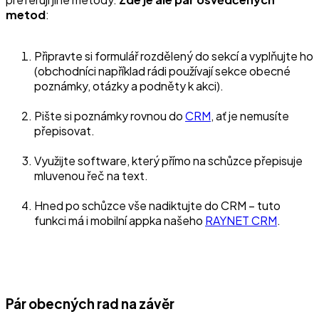
metod
:
Připravte si formulář rozdělený do sekcí a vyplňujte ho
(obchodníci například rádi používají sekce obecné
poznámky, otázky a podněty k akci).
Pište si poznámky rovnou do
CRM
, ať je nemusíte
přepisovat.
Využijte software, který přímo na schůzce přepisuje
mluvenou řeč na text.
Hned po schůzce vše nadiktujte do CRM –⁠ tuto
funkci má i mobilní appka našeho
RAYNET CRM
.
Pár obecných rad na závěr