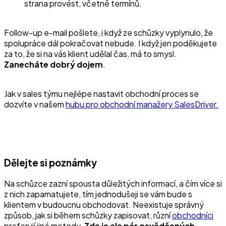
strana provést, včetně termínů.
Follow-up e-mail pošlete, i když ze schůzky vyplynulo, že
spolupráce dál pokračovat nebude. I když jen poděkujete
za to, že si na vás klient udělal čas, má to smysl.
Zanecháte dobrý dojem
.
Jak v sales týmu nejlépe nastavit obchodní proces se
dozvíte v našem
hubu pro obchodní manažery SalesDriver.
Dělejte si poznámky
Na schůzce zazní spousta důležitých informací, a čím více si
z nich zapamatujete, tím jednodušeji se vám bude s
klientem v budoucnu obchodovat. Neexistuje správný
způsob, jak si během schůzky zapisovat, různí
obchodníci
preferují jiné metody.
Zde je ale pár osvědčených