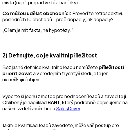
místa (např. propad ve fázi nabídky).
Co můžou udělat obchodníci:
Proveďte retrospektivu
posledních 10 obchodů – proč dopadly, jak dopadly?
Cílem je mít fakta, ne hypotézy.
2) Definujte, co je kvalitní příležitost
Bez jasné definice kvalitního leadu nemůžete
příležitosti
prioritizovat
a v prodejním trychtýři sledujete jen
nicneříkající objem.
Vyberte si jednu z metod pro hodnocení leadů a zaveďte ji.
Oblíbený je například
BANT
, který podrobně popisujeme na
našem vzdělávacím hubu
SalesDriver
.
Jakmile kvalifikaci leadů zavedete, může váš postup pro