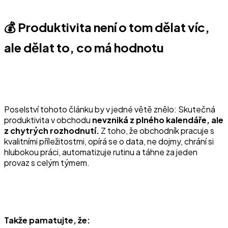
💰 Produktivita není o tom dělat víc,
ale dělat to, co má hodnotu
Poselství tohoto článku by v jedné větě znělo: Skutečná
produktivita v obchodu
nevzniká z plného kalendáře, ale
z chytrých rozhodnutí.
Z toho, že obchodník pracuje s
kvalitními příležitostmi, opírá se o data, ne dojmy, chrání si
hlubokou práci, automatizuje rutinu a táhne za jeden
provaz s celým týmem.
Takže pamatujte, že: