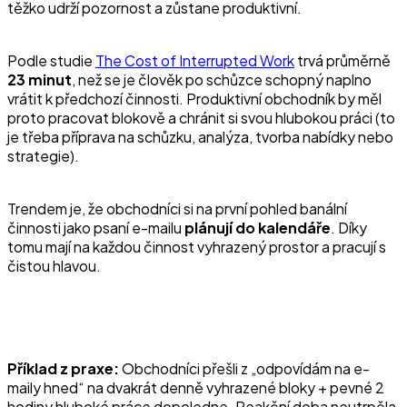
těžko udrží pozornost a zůstane produktivní.
Podle studie
The Cost of Interrupted Work
trvá průměrně
23 minut
, než se je člověk po schůzce schopný naplno
vrátit k předchozí činnosti. Produktivní obchodník by měl
proto pracovat blokově a chránit si svou hlubokou práci (to
je třeba příprava na schůzku, analýza, tvorba nabídky nebo
strategie).
Trendem je, že obchodníci si na první pohled banální
činnosti jako psaní e-mailu
plánují do kalendáře
. Díky
tomu mají na každou činnost vyhrazený prostor a pracují s
čistou hlavou.
Příklad z praxe:
Obchodníci přešli z „odpovídám na e-
maily hned“ na dvakrát denně vyhrazené bloky + pevné 2
hodiny hluboké práce dopoledne. Reakční doba neutrpěla