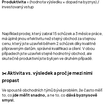
Produktivita
= (hodnota výsledku × dopad na byznys) /
investovaný vstup
Například prodej, který zabral 15 schůzek a 3 měsíce práce,
má úplně jinou efektivitu než stejný obchod za stejnou
cenu, který jste uzavřeli během 2 schůzek díky kvalitně
připraveným datům, správné kvalifikaci a cílení. V obou
případech jste uzavřeli stejně hodnotný obchod, ale
skutečně produktivní jste byli jen ve druhém případě.
✂️ Aktivita vs. výsledek a proč je mezi nimi
propast
Ve spoustě obchodních týmů bývá problém, že často měří
to, co
jde měřit snadno,
a ne to, co
dává byznysově
smysl.