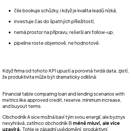
čile bookuje schůzky, i když je kvalita leadů nízká,
investuje čas do špatných příležitostí,
nemá prostor na přípravu, rešerši ani follow-up,
pipeline roste objemově, ne hodnotově.
Když firma od tohoto KPI upustí a porovná tvrdá data, zjistí,
že produktivita může být dramaticky odlišná:
Financial table comparing loan and lending scenarios with
metrics like approved credit, reserve, minimum increase,
and buyout terms.
Obchodník A sice možná baví tým svou energií, ale byznys
nevyhrává, zatímco obchodník B
méně mluví, ale více
uzavírá.
Tohle je zásadní uvědomění: produktivní