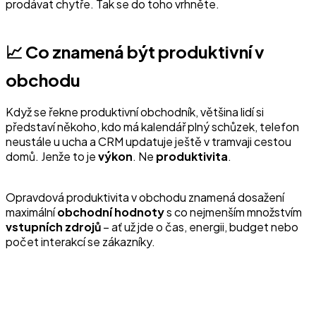
prodávat chytře. Tak se do toho vrhněte.
📈 Co znamená být produktivní v
obchodu
Když se řekne produktivní obchodník, většina lidí si
představí někoho, kdo má kalendář plný schůzek, telefon
neustále u ucha a CRM updatuje ještě v tramvaji cestou
domů. Jenže to je
výkon
. Ne
produktivita
.
Opravdová produktivita v obchodu znamená dosažení
maximální
obchodní hodnoty
s co nejmenším množstvím
vstupních zdrojů
– ať už jde o čas, energii, budget nebo
počet interakcí se zákazníky.