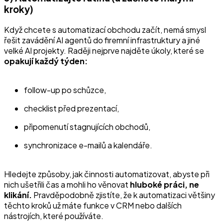
kroky)
Když chcete s automatizací obchodu začít, nemá smysl
řešit zavádění AI agentů do firemní infrastruktury a jiné
velké AI projekty. Raději nejprve najděte úkoly, které se
opakují každý týden:
follow-up po schůzce,
checklist před prezentací,
připomenutí stagnujících obchodů,
synchronizace e-mailů a kalendáře.
Hledejte způsoby, jak činnosti automatizovat, abyste při
nich ušetřili čas a mohli ho věnovat
hluboké práci,
ne
klikání.
Pravděpodobně zjistíte, že k automatizaci většiny
těchto kroků už máte funkce v CRM nebo dalších
nástrojích, které používáte.