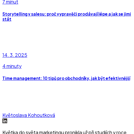
7 minut
Storytelling v salesu: proč vypravěči prodávají lépe a jak se jimi
stát
14. 3. 2025
4 minuty
Time management: 10 tipů pro obchodníky, jak být efektivnější
Květoslava Kohoutková
Květka do světa marketingu pronikla už při studiích v roce