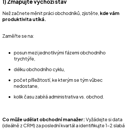
1) Zmapujte výchozí stav
Než začnete měnit práci obchodníků, zjistěte,
kde vám
produktivita utíká.
Zaměřte se na:
posun mezi jednotlivými fázemi obchodního
trychtýře,
délku obchodního cyklu,
počet příležitostí, ke kterým se tým vůbec
nedostane,
kolik času zabírá administrativa vs. obchod.
Co může udělat obchodní manažer:
Vyžádejte si data
(ideálně z CRM) za poslední kvartál a identifikujte 1–2 slabá