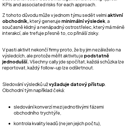
KPIs and associated risks for each approach.
Z tohoto důvodu může v jednom týmu sedět velmi
aktivní
obchodník,
který generuje
minimální výsledek
, a
současně klidný a nenápadný ostrostřelec, který má méně
interakcí, ale trefuje přesně to, co přináší zisky.
V pasti aktivit nekončí firmy proto, že by jim nezáleželo na
výsledcích, ale protože měřit aktivitu je
podstatně
jednodušší.
Všechny cally jde spočítat, každá schůzka lze
reportovat, každý follow-up lze odškrtnout.
Sledování výsledků už
vyžaduje datový přístup
.
Obchodní tým například čeká:
sledování konverzí mezi jednotlivými fázemi
obchodního trychtýře,
kontrola kvality leadů (ne jen jejich počtu),