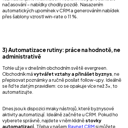
načasování – nabídky chodily pozdě. Nasazením
automatických upomínek v CRM a generováním nabídek
přes šablony vzrostl win-rate o 11 %.
3) Automatizace rutiny: práce na hodnotě, ne
administrativě
Tohle už je v dnešním obchodním světě evergreen.
Obchodník má
vytvářet vztahy a přinášet byznys
, ne
přepisovat poznámky a ručně posílat follow-upy. Ideálně
se řiďte zlatým pravidlem: co se opakuje více než 3×, to
automatizujte.
Dnes jsou k dispozici mraky nástrojů, které byznysové
aktivity automatizují. Ideálně začněte u CRM. Pokud ho
vyberete správně, najdete v něm klidně
stovky
automatizací.
Třeba v našem
Raynet CRM
si můžete