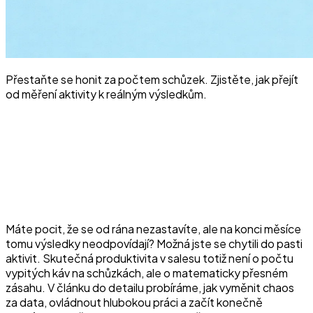
Přestaňte se honit za počtem schůzek. Zjistěte, jak přejít
od měření aktivity k reálným výsledkům.
Máte pocit, že se od rána nezastavíte, ale na konci měsíce
tomu výsledky neodpovídají? Možná jste se chytili do pasti
aktivit. Skutečná produktivita v salesu totiž není o počtu
vypitých káv na schůzkách, ale o matematicky přesném
zásahu. V článku do detailu probíráme, jak vyměnit chaos
za data, ovládnout hlubokou práci a začít konečně