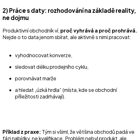
2) Práce s daty: rozhodování na základě reality,
ne dojmu
Produktivní obchodník ví,
proč vyhrává a proč prohrává.
Nejde o to data jenom sbírat, ale aktivně s nimi pracovat:
vyhodnocovat konverze,
sledovat délku prodejního cyklu,
porovnávat marže
a hledat „úzká hrdla“ (místa, kde se obchodní
příležitosti zadrhávají).
Příklad z praxe:
Tým si všiml, že většina obchodů padá ve
fázi nabídky, ne kvalifikace. Problém nebyl produkt, ale