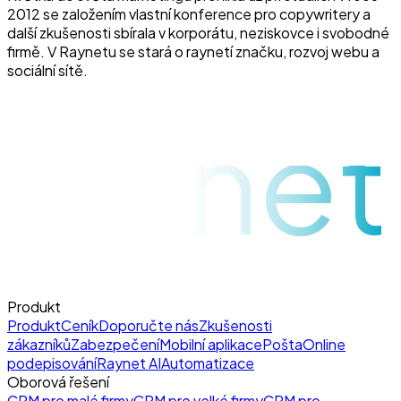
2012 se založením vlastní konference pro copywritery a
další zkušenosti sbírala v korporátu, neziskovce i svobodné
firmě. V Raynetu se stará o raynetí značku, rozvoj webu a
sociální sítě.
raynet
Produkt
Produkt
Ceník
Doporučte nás
Zkušenosti
zákazníků
Zabezpečení
Mobilní aplikace
Pošta
Online
podepisování
Raynet AI
Automatizace
Oborová řešení
CRM pro malé firmy
CRM pro velké firmy
CRM pro