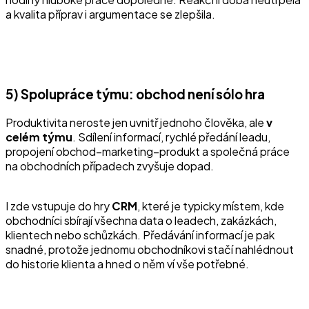
a kvalita příprav i argumentace se zlepšila.
5) Spolupráce týmu: obchod není sólo hra
Produktivita neroste jen uvnitř jednoho člověka, ale
v
celém týmu
. Sdílení informací, rychlé předání leadu,
propojení obchod–marketing–produkt a společná práce
na obchodních případech zvyšuje dopad.
I zde vstupuje do hry
CRM
, které je typicky místem, kde
obchodníci sbírají všechna data o leadech, zakázkách,
klientech nebo schůzkách. Předávání informací je pak
snadné, protože jednomu obchodníkovi stačí nahlédnout
do historie klienta a hned o něm ví vše potřebné.