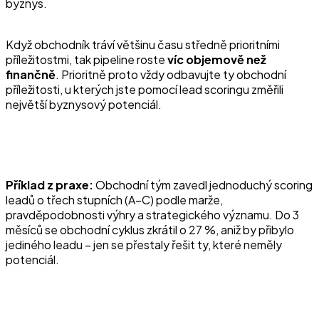
byznys.
Když obchodník tráví většinu času středně prioritními
příležitostmi, tak pipeline roste
víc objemově než
finančně
. Prioritně proto vždy odbavujte ty obchodní
příležitosti, u kterých jste pomocí lead scoringu změřili
největší byznysový potenciál.
Příklad z praxe:
Obchodní tým zavedl jednoduchý scoring
leadů o třech stupních (A–C) podle marže,
pravděpodobnosti výhry a strategického významu. Do 3
měsíců se obchodní cyklus zkrátil o 27 %, aniž by přibylo
jediného leadu – jen se přestaly řešit ty, které neměly
potenciál.