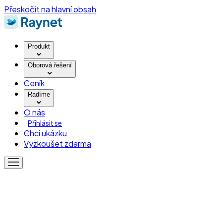
Přeskočit na hlavní obsah
Produkt
Oborová řešení
Ceník
Radíme
O nás
Přihlásit se
Chci ukázku
Vyzkoušet zdarma