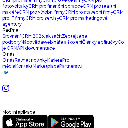
fotovoltaiky
CRM pro finanční poradce
CRM pro realitní
makléře
CRM pro výrobní firmy
CRM pro stavební firmy
CRM
pro IT firmy
CRM pro servisy
CRM pro marketingové
agentury
Radíme
Srovnání CRM 2026
Jak začít
Zeptejte se
podpory
Nápověda
Webináře a školení
Články a příručky
Co
je CRM
API dokumentace
O nás
O nás
Raynet novinky
Kariéra
Pro
média
Kontakt
Marketplace
Partnerství
Mobilní aplikace