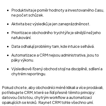
Produktivita je poměr hodnoty a investovaného času,
ne počet schůzek.
Aktivita bez výsledků je jen zaneprázdněnost.
Prioritizace obchodního trychtýře je silnější než jeho
nafukování.
Data odhalují problémy tam, kde intuice selhává.
Automatizace a CRM nejsou administrativa, jsou to
páky výkonu.
Výsledkově řízený obchod stojí na disciplíně, sdílení a
chytrém reportingu.
Pokud chcete, aby obchodníci méně klikali a více prodávali,
potřebujete CRM, které se řídí přesně těmito principy:
datovou čistotou, chytrým workflow a automatizací
opakujících se kroků. Raynet CRM tohle všechno umí.