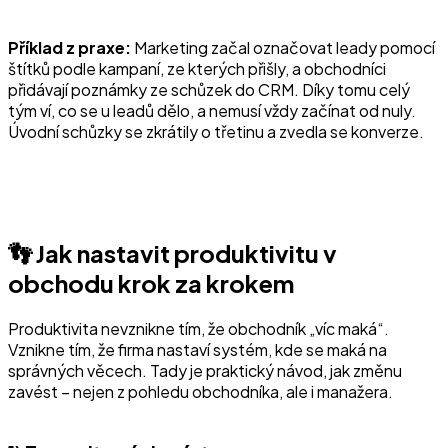
Příklad z praxe:
Marketing začal označovat leady pomocí
štítků podle kampaní, ze kterých přišly, a obchodníci
přidávají poznámky ze schůzek do CRM. Díky tomu celý
tým ví, co se u leadů dělo, a nemusí vždy začínat od nuly.
Úvodní schůzky se zkrátily o třetinu a zvedla se konverze.
👣 Jak nastavit produktivitu v
obchodu krok za krokem
Produktivita nevznikne tím, že obchodník „víc maká“.
Vznikne tím, že firma nastaví systém, kde se maká na
správných věcech. Tady je praktický návod, jak změnu
zavést – nejen z pohledu obchodníka, ale i manažera.