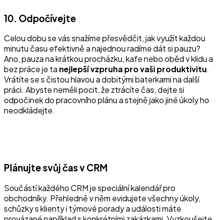
10. Odpočívejte
Celou dobu se vás snažíme přesvědčit, jak využít každou
minutu času efektivně a najednou radíme dát si pauzu?
Ano, pauza na krátkou procházku, kafe nebo oběd v klidu a
bez práce je ta
nejlepší vzpruha pro vaši produktivitu
.
Vrátíte se s čistou hlavou a dobitými baterkami na další
práci. Abyste neměli pocit, že ztrácíte čas, dejte si
odpočinek do pracovního plánu a stejně jako jiné úkoly ho
neodkládejte.
Plánujte svůj čas v CRM
Součástí každého CRM je speciální kalendář pro
obchodníky. Přehledně v něm evidujete všechny úkoly,
schůzky s klienty i týmové porady a události máte
provázané například s konkrétními zakázkami. Vyzkoušejte