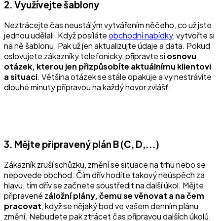
2. Využívejte šablony
Neztrácejte čas neustálým vytvářením něčeho, co už jste
jednou udělali. Když posíláte
obchodní nabídky
, vytvořte si
na ně šablonu. Pak už jen aktualizujte údaje a data. Pokud
oslovujete zákazníky telefonicky, připravte si
osnovu
otázek, kterou jen přizpůsobíte aktuálnímu klientovi
a situaci
. Většina otázek se stále opakuje a vy nestrávíte
dlouhé minuty přípravou na každý hovor zvlášť.
3. Mějte připravený plán B (C, D,...)
Zákazník zruší schůzku, změní se situace na trhu nebo se
nepovede obchod. Čím dřív hodíte takový neúspěch za
hlavu, tím dřív se začnete soustředit na další úkol. Mějte
připravené z
áložní plány, čemu se věnovat a na čem
pracovat
, když se nějaký bod ve vašem denním plánu
změní. Nebudete pak ztrácet čas přípravou dalších úkolů.