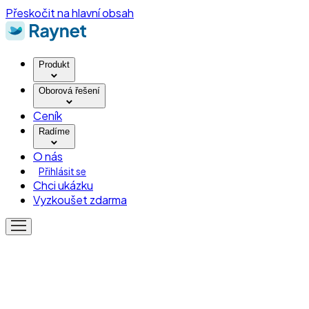
Přeskočit na hlavní obsah
Produkt
Oborová řešení
Ceník
Radíme
O nás
Přihlásit se
Chci ukázku
Vyzkoušet zdarma