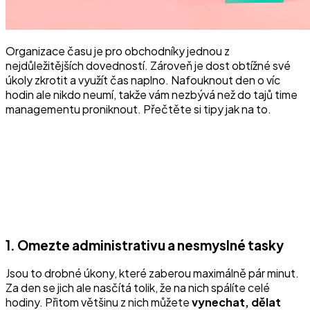
Organizace času je pro obchodníky jednou z
nejdůležitějších dovedností. Zároveň je dost obtížné své
úkoly zkrotit a využít čas naplno. Nafouknout den o víc
hodin ale nikdo neumí, takže vám nezbývá než do tajů time
managementu proniknout. Přečtěte si tipy jak na to.
1. Omezte administrativu a nesmyslné tasky
Jsou to drobné úkony, které zaberou maximálně pár minut.
Za den se jich ale nasčítá tolik, že na nich spálíte celé
hodiny. Přitom většinu z nich můžete
vynechat, dělat