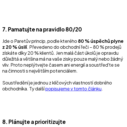
7. Pamatujte na pravidlo 80/20
Jde o Paretův princip, podle kterého
80 % úspěchů plyne
z 20 % úsilí
. Převedeno do obchodní řeči – 80 % prodejů
získáte díky 20 % klientů. Jen malá část úkolů je opravdu
důležitá a většina má na vaše zisky pouze malý nebo žádný
vliv. Proto neplýtvejte časem ani energií a soustřeďte se
na činnosti s největším potenciálem.
Soustředění je jednou z klíčových vlastností dobrého
obchodníka. Ty další
popisujeme v tomto článku
.
8. Plánujte a prioritizujte