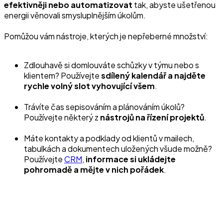
efektivněji nebo automatizovat
tak, abyste ušetřenou
energii věnovali smysluplnějším úkolům.
Pomůžou vám nástroje, kterých je nepřeberné množství:
Zdlouhavě si domlouváte schůzky v týmu nebo s
klientem? Používejte
sdílený kalendář a najděte
rychle volný slot vyhovující všem
.
Trávíte čas sepisováním a plánováním úkolů?
Používejte některý z
nástrojů na řízení projektů
.
Máte kontakty a podklady od klientů v mailech,
tabulkách a dokumentech uložených všude možně?
Používejte
CRM
,
informace si ukládejte
pohromadě a mějte v nich pořádek
.