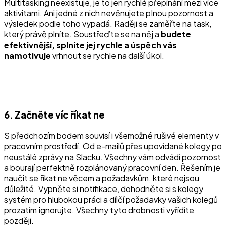
Multitasking neexistuje, je to jen rychlé přepínání mezi více
aktivitami. Ani jedné z nich nevěnujete plnou pozornost a
výsledek podle toho vypadá. Raději se zaměřte na task,
který právě plníte. Soustřeďte se na něj a
budete
efektivnější, splníte jej rychle a úspěch vás
namotivuje
vrhnout se rychle na další úkol.
6. Začněte víc říkat ne
S předchozím bodem souvisí i všemožné rušivé elementy v
pracovním prostředí. Od e-mailů přes upovídané kolegy po
neustálé zprávy na Slacku. Všechny vám odvádí pozornost
a bourají perfektně rozplánovaný pracovní den. Řešením je
naučit se říkat ne věcem a požadavkům, které nejsou
důležité. Vypněte si notifikace, dohodněte si s kolegy
systém pro hlubokou práci a dílčí požadavky vašich kolegů
prozatím ignorujte. Všechny tyto drobnosti vyřídíte
později.