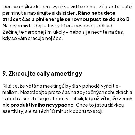
Den se chýlí ke konci a vy už se vidíte doma. Zůstaňte ještě
pár minut a naplánujte si další den.
Ráno nebudete
ztrácet čas a plní energie se rovnou pustíte do úkolů
.
Na první místo dejte tasky, které nesnesou odklad.
Začínejte náročnějšími úkoly – nebo si je nechte na čas,
kdy se vám pracuje nejlépe.
9. Zkracujte cally a meetingy
Říká se, že většina meetingů by šla v pohodě vyřídit e-
mailem. Neztrácejte proto čas na zbytečných schůzkách a
callech a snažte se je utnout ve chvíli, kdy
už víte, že z nich
nic produktivního nevypadne
. Chce to jistou dávkou
asertivity, ale za těch 10 minut k dobru to stojí.