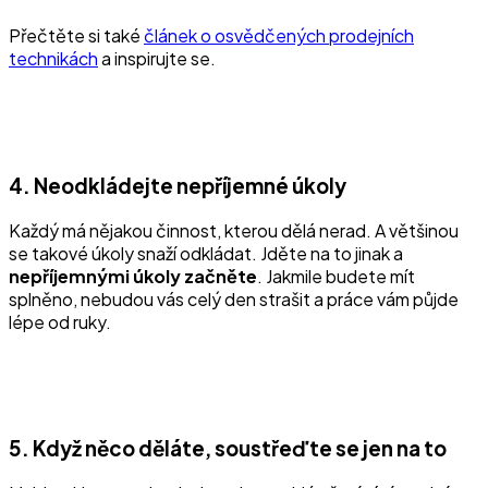
Přečtěte si také
článek o osvědčených prodejních
technikách
a inspirujte se.
4. Neodkládejte nepříjemné úkoly
Každý má nějakou činnost, kterou dělá nerad. A většinou
se takové úkoly snaží odkládat. Jděte na to jinak a
nepříjemnými úkoly začněte
. Jakmile budete mít
splněno, nebudou vás celý den strašit a práce vám půjde
lépe od ruky.
5. Když něco děláte, soustřeďte se jen na to