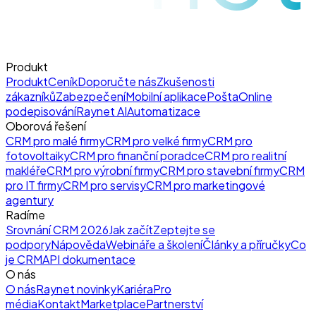
Produkt
Produkt
Ceník
Doporučte nás
Zkušenosti
zákazníků
Zabezpečení
Mobilní aplikace
Pošta
Online
podepisování
Raynet AI
Automatizace
Oborová řešení
CRM pro malé firmy
CRM pro velké firmy
CRM pro
fotovoltaiky
CRM pro finanční poradce
CRM pro realitní
makléře
CRM pro výrobní firmy
CRM pro stavební firmy
CRM
pro IT firmy
CRM pro servisy
CRM pro marketingové
agentury
Radíme
Srovnání CRM 2026
Jak začít
Zeptejte se
podpory
Nápověda
Webináře a školení
Články a příručky
Co
je CRM
API dokumentace
O nás
O nás
Raynet novinky
Kariéra
Pro
média
Kontakt
Marketplace
Partnerství