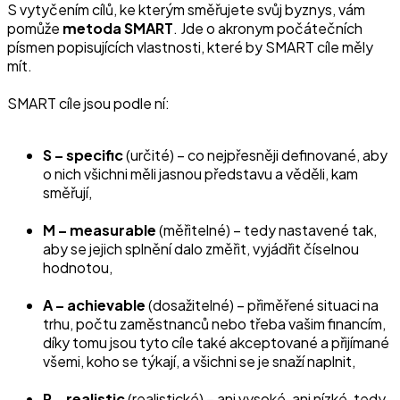
S vytyčením cílů, ke kterým směřujete svůj byznys, vám
pomůže
metoda SMART
. Jde o akronym počátečních
písmen popisujících vlastnosti, které by SMART cíle měly
mít.
SMART cíle jsou podle ní:
S – specific
(určité) – co nejpřesněji definované, aby
o nich všichni měli jasnou představu a věděli, kam
směřují,
M – measurable
(měřitelné) – tedy nastavené tak,
aby se jejich splnění dalo změřit, vyjádřit číselnou
hodnotou,
A – achievable
(dosažitelné) – přiměřené situaci na
trhu, počtu zaměstnanců nebo třeba vašim financím,
díky tomu jsou tyto cíle také akceptované a přijímané
všemi, koho se týkají, a všichni se je snaží naplnit,
R – realistic
(realistické) – ani vysoké, ani nízké, tedy