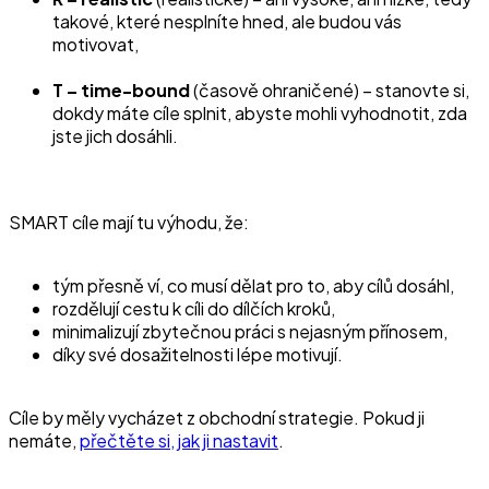
takové, které nesplníte hned, ale budou vás
motivovat,
T – time-bound
(časově ohraničené) – stanovte si,
dokdy máte cíle splnit, abyste mohli vyhodnotit, zda
jste jich dosáhli.
SMART cíle mají tu výhodu, že:
tým přesně ví, co musí dělat pro to, aby cílů dosáhl,
rozdělují cestu k cíli do dílčích kroků,
minimalizují zbytečnou práci s nejasným přínosem,
díky své dosažitelnosti lépe motivují.
Cíle by měly vycházet z obchodní strategie. Pokud ji
nemáte,
přečtěte si, jak ji nastavit
.