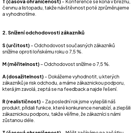
T (časová ohraničenost)
– Konference se koná v březnu,
červnu a listopadu, takže návštěvnost poté zprůměrujeme
a vyhodnotíme.
2. Snížení odchodovosti zákazníků
S (určitost)
– Odchodovost současných zákazníků
snížíme oproti loňskému roku o 7,5 %.
M (měřitelnost)
– Odchodovost snížíme o 7,5 %.
A (dosažitelnost)
– Dokážeme vyhodnotit, u kterých
zákazníků je risk odchodu, a máme zákaznickou podporu,
která jim zavolá, zeptá se na feedback a najde řešení.
R (realističnost)
– Za poslední rok jsme vylepšili náš
produkt, přidali funkce, které konkurence nenabízí, a zlepšili
zákaznickou podporu, takže věříme, že zákazníci s námi
zůstanou déle.
T (časová ohraničenost)
– Měřit začínáme na začátku