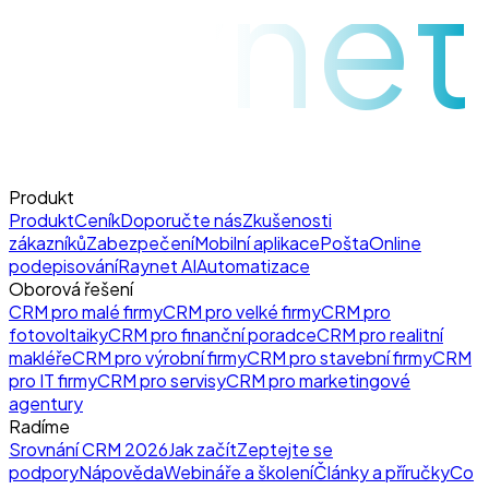
raynet
Produkt
Produkt
Ceník
Doporučte nás
Zkušenosti
zákazníků
Zabezpečení
Mobilní aplikace
Pošta
Online
podepisování
Raynet AI
Automatizace
Oborová řešení
CRM pro malé firmy
CRM pro velké firmy
CRM pro
fotovoltaiky
CRM pro finanční poradce
CRM pro realitní
makléře
CRM pro výrobní firmy
CRM pro stavební firmy
CRM
pro IT firmy
CRM pro servisy
CRM pro marketingové
agentury
Radíme
Srovnání CRM 2026
Jak začít
Zeptejte se
podpory
Nápověda
Webináře a školení
Články a příručky
Co