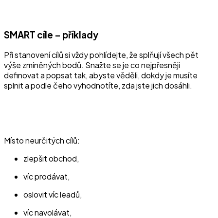
SMART cíle – příklady
Při stanovení cílů si vždy pohlídejte, že splňují všech pět
výše zmíněných bodů. Snažte se je co nejpřesněji
definovat a popsat tak, abyste věděli, dokdy je musíte
splnit a podle čeho vyhodnotíte, zda jste jich dosáhli.
Místo neurčitých cílů:
zlepšit obchod,
víc prodávat,
oslovit víc leadů,
víc navolávat,