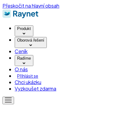
Přeskočit na hlavní obsah
Produkt
Oborová řešení
Ceník
Radíme
O nás
Přihlásit se
Chci ukázku
Vyzkoušet zdarma