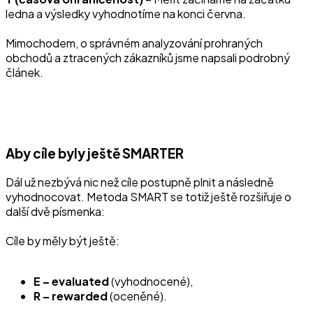
ledna a výsledky vyhodnotíme na konci června.
Mimochodem, o správném analyzování prohraných
obchodů a ztracených zákazníků jsme napsali podrobný
článek.
Aby cíle byly ještě SMARTER
Dál už nezbývá nic než cíle postupně plnit a následně
vyhodnocovat. Metoda SMART se totiž ještě rozšiřuje o
další dvě písmenka:
Cíle by měly být ještě:
E – evaluated
(vyhodnocené),
R – rewarded
(oceněné).