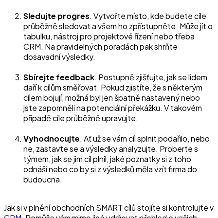
Sledujte progres
. Vytvořte místo, kde budete cíle
průběžně sledovat a všem ho zpřístupněte. Může jít o
tabulku, nástroj pro projektové řízení nebo třeba
CRM. Na pravidelných poradách pak shrňte
dosavadní výsledky.
Sbírejte feedback
. Postupně zjišťujte, jak se lidem
daří k cílům směřovat. Pokud zjistíte, že s některým
cílem bojují, možná byl jen špatně nastavený nebo
jste zapomněli na potenciální překážku. V takovém
případě cíle průběžně upravujte.
Vyhodnocujte
. Ať už se vám cíl splnit podařilo, nebo
ne, zastavte se a výsledky analyzujte. Proberte s
týmem, jak se jim cíl plnil, jaké poznatky si z toho
odnáší nebo co by si z výsledků měla vzít firma do
budoucna.
Jak si v plnění obchodních SMART cílů stojíte si kontrolujte v
CRM
. Pomůže vám mimo jiné udržovat přehled o vašich