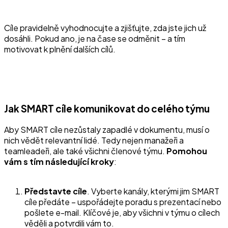
Cíle pravidelně vyhodnocujte a zjišťujte, zda jste jich už
dosáhli. Pokud ano, je na čase se odměnit – a tím
motivovat k plnění dalších cílů.
Jak SMART cíle komunikovat do celého týmu
Aby SMART cíle nezůstaly zapadlé v dokumentu, musí o
nich vědět relevantní lidé. Tedy nejen manažeři a
teamleadeři, ale také všichni členové týmu.
Pomohou
vám s tím následující kroky
:
Představte cíle
. Vyberte kanály, kterými jim SMART
cíle předáte – uspořádejte poradu s prezentací nebo
pošlete e-mail. Klíčové je, aby všichni v týmu o cílech
věděli a potvrdili vám to.