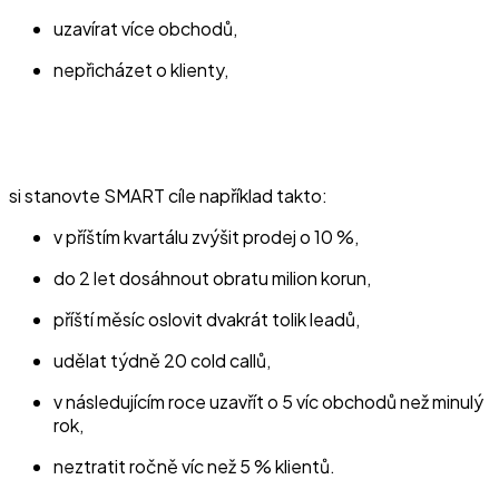
uzavírat více obchodů,
nepřicházet o klienty,
si stanovte SMART cíle například takto:
v příštím kvartálu zvýšit prodej o 10 %,
do 2 let dosáhnout obratu milion korun,
příští měsíc oslovit dvakrát tolik leadů,
udělat týdně 20 cold callů,
v následujícím roce uzavřít o 5 víc obchodů než minulý
rok,
neztratit ročně víc než 5 % klientů.