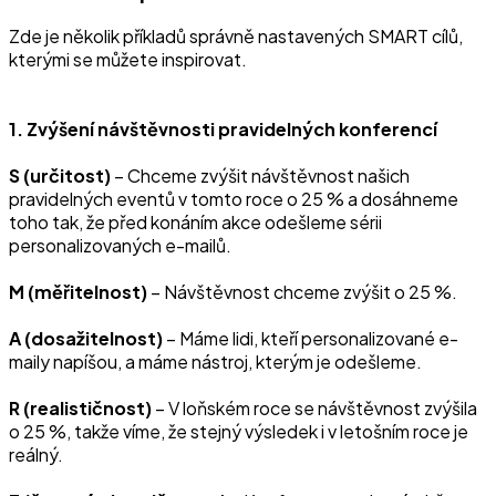
Zde je několik příkladů správně nastavených SMART cílů,
kterými se můžete inspirovat.
1. Zvýšení návštěvnosti pravidelných konferencí
S (určitost)
– Chceme zvýšit návštěvnost našich
pravidelných eventů v tomto roce o 25 % a dosáhneme
toho tak, že před konáním akce odešleme sérii
personalizovaných e-mailů.
M (měřitelnost)
– Návštěvnost chceme zvýšit o 25 %.
A (dosažitelnost)
– Máme lidi, kteří personalizované e-
maily napíšou, a máme nástroj, kterým je odešleme.
R (realističnost)
– V loňském roce se návštěvnost zvýšila
o 25 %, takže víme, že stejný výsledek i v letošním roce je
reálný.