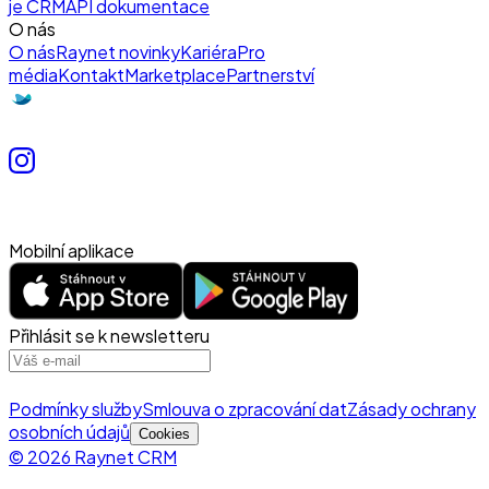
je CRM
API dokumentace
O nás
O nás
Raynet novinky
Kariéra
Pro
média
Kontakt
Marketplace
Partnerství
Mobilní aplikace
Přihlásit se k newsletteru
Podmínky služby
Smlouva o zpracování dat
Zásady ochrany
osobních údajů
Cookies
© 2026 Raynet CRM