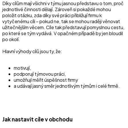
Díky cílům mají všichni v týmu jasnou představu o tom, proč
jednotlivé činnosti dělají. Zároveň si pokaždé mohou
položit otázku, zda díky své práci přibližují firmu k
vytyčenému cíli –⁠ pokud ne, tak se mohou raději věnovat
užitečnějším věcem. Cíle tak představují pomyslnou cestu,
po které se tým vydává. V opačném případě by jen bloudil
po okolí.
Hlavní výhody cílů jsou ty, že:
motivují,
podporují týmovou práci,
umožňují měřit úspěšnost firmy
a udávají jasný směr jednotlivým týmům i celé firmě.
Jak nastavit cíle v obchodu