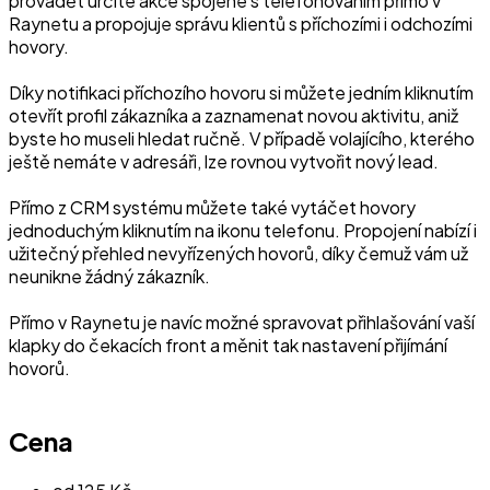
provádět určité akce spojené s telefonováním přímo v
Raynetu a propojuje správu klientů s příchozími i odchozími
hovory.
Díky notifikaci příchozího hovoru si můžete jedním kliknutím
otevřít profil zákazníka a zaznamenat novou aktivitu, aniž
byste ho museli hledat ručně. V případě volajícího, kterého
ještě nemáte v adresáři, lze rovnou vytvořit nový lead.
Přímo z CRM systému můžete také vytáčet hovory
jednoduchým kliknutím na ikonu telefonu. Propojení nabízí i
užitečný přehled nevyřízených hovorů, díky čemuž vám už
neunikne žádný zákazník.
Přímo v Raynetu je navíc možné spravovat přihlašování vaší
klapky do čekacích front a měnit tak nastavení přijímání
hovorů.
Cena