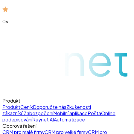
0
x
raynet
Produkt
Produkt
Ceník
Doporučte nás
Zkušenosti
zákazníků
Zabezpečení
Mobilní aplikace
Pošta
Online
podepisování
Raynet AI
Automatizace
Oborová řešení
CRM pro malé firmy
CRM pro velké firmy
CRM pro