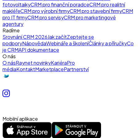
fotovoltaiky
CRM pro finanční poradce
CRM pro realitní
makléře
CRM pro výrobní firmy
CRM pro stavební firmy
CRM
pro IT firmy
CRM pro servisy
CRM pro marketingové
agentury
Radíme
Srovnání CRM 2026
Jak začít
Zeptejte se
podpory
Nápověda
Webináře a školení
Články a příručky
Co
je CRM
API dokumentace
O nás
O nás
Raynet novinky
Kariéra
Pro
média
Kontakt
Marketplace
Partnerství
Mobilní aplikace