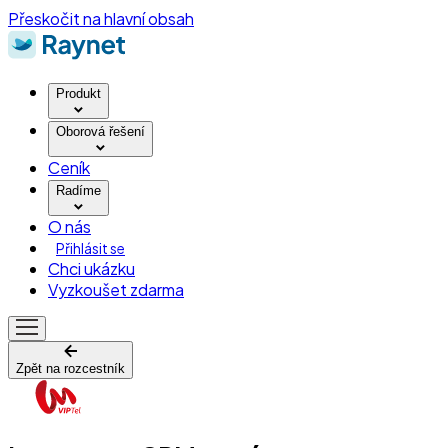
Přeskočit na hlavní obsah
Produkt
Oborová řešení
Ceník
Radíme
O nás
Přihlásit se
Chci ukázku
Vyzkoušet zdarma
Zpět na rozcestník