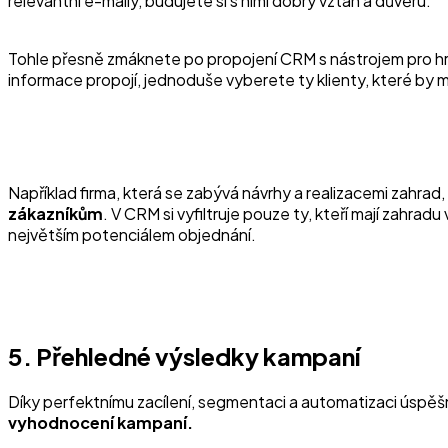
relevantní e-maily, budujete si s nimi dobrý vztah a důvěru.
Tohle přesně zmáknete po propojení CRM s nástrojem pro hroma
informace propojí, jednoduše vyberete ty klienty, které by m
Například firma, která se zabývá návrhy a realizacemi zahra
zákazníkům
. V CRM si vyfiltruje pouze ty, kteří mají zahra
největším potenciálem objednání.
5. Přehledné výsledky kampaní
Díky perfektnímu zacílení, segmentaci a automatizaci úspěš
vyhodnocení kampaní.