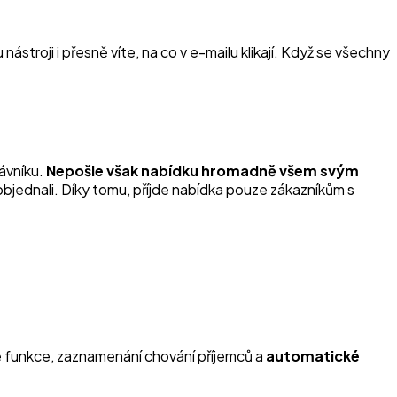
troji i přesně víte, na co v e-mailu klikají. Když se všechny
rávníku.
Nepošle však nabídku hromadně všem svým
neobjednali. Díky tomu, příjde nabídka pouze zákazníkům s
é funkce, zaznamenání chování příjemců a
automatické