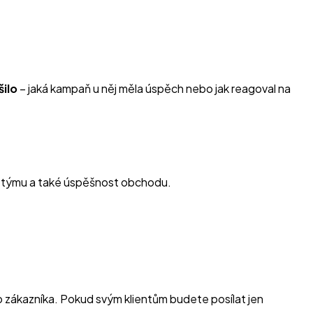
šilo
– jaká kampaň u něj měla úspěch nebo jak reagoval na
í v týmu a také úspěšnost obchodu.
o zákazníka. Pokud svým klientům budete posílat jen