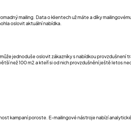
dný mailing. Data o klientech už máte a díky mailingovému nás
ohla oslovit aktuální nabídka.
d, může jednoduše oslovit zákazníky s nabídkou provzdušnení t
du větší než 100 m2 a kteří si od nich provzdušnění ještě letos 
nost kampaní poroste. E-mailingové nástroje nabízí analytick