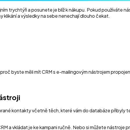
m trychtýři a posunete je blíž k nákupu. Pokud používáte ná
y klikání a výsledky na sebe nenechají dlouho čekat.
roč byste měli mít CRM s e-mailingovým nástrojem propojené, 
ástroji
brané kontakty včetně těch, které vám do databáze přibyly 
CRM a vkládat je ke kampani ručně. Nebo si můžete nástroje p