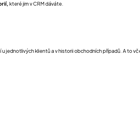
rií,
které jim v CRM dáváte.
jednotlivých klientů a v historii obchodních případů. A to včet