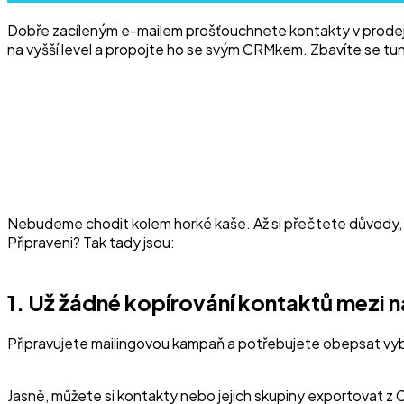
Dobře zacíleným e-mailem prošťouchnete kontakty v prodejní
na vyšší level a propojte ho se svým CRMkem. Zbavíte se tun
Nebudeme chodit kolem horké kaše. Až si přečtete důvody, p
Připraveni? Tak tady jsou:
1. Už žádné kopírování kontaktů mezi n
Připravujete mailingovou kampaň a potřebujete obepsat vy
Jasně, můžete si kontakty nebo jejich skupiny exportovat z 