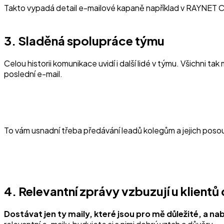
Takto vypadá detail e-mailové kapaně například v RAYNET 
3. Sladěná spolupráce týmu
Celou historii komunikace uvidí i další lidé v týmu. Všichni tak 
poslední e-mail.
To vám usnadní třeba předávání leadů kolegům a jejich posou
4. Relevantní zprávy vzbuzují u klientů
Dostávat jen ty maily, které jsou pro mě důležité, a 