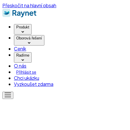
Přeskočit na hlavní obsah
Produkt
Oborová řešení
Ceník
Radíme
O nás
Přihlásit se
Chci ukázku
Vyzkoušet zdarma