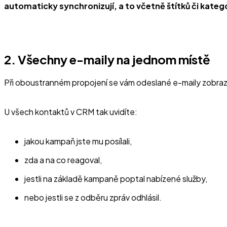
automaticky synchronizují, a to včetně štítků či katego
2. Všechny e-maily na jednom místě
Při oboustranném propojení se vám odeslané e-maily zobrazí u 
U všech kontaktů v CRM tak uvidíte:
jakou kampaň jste mu posílali,
zda a na co reagoval,
jestli na základě kampaně poptal nabízené služby,
nebo jestli se z odběru zpráv odhlásil.