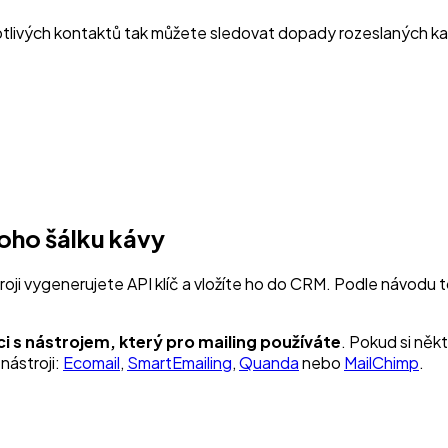
ivých kontaktů tak můžete sledovat dopady rozeslaných kampan
oho šálku kávy
ji vygenerujete API klíč a vložíte ho do CRM. Podle návodu t
 s nástrojem, který pro mailing používáte
. Pokud si něk
nástroji:
Ecomail
,
SmartEmailing
,
Quanda
nebo
MailChimp
.