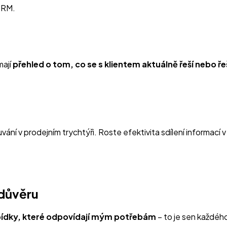
CRM.
mají
přehled o tom, co se s klientem aktuálně řeší nebo ře
vání v prodejním trychtýři. Roste efektivita sdílení informac
 důvěru
nabídky, které odpovídají mým potřebám
– to je sen každéh