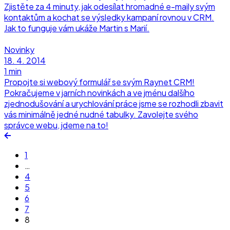
Zjistěte za 4 minuty, jak odesílat hromadné e-maily svým
kontaktům a kochat se výsledky kampaní rovnou v CRM.
Jak to funguje vám ukáže Martin s Marií.
Novinky
18. 4. 2014
1 min
Propojte si webový formulář se svým Raynet CRM!
Pokračujeme v jarních novinkách a ve jménu dalšího
zjednodušování a urychlování práce jsme se rozhodli zbavit
vás minimálně jedné nudné tabulky. Zavolejte svého
správce webu, jdeme na to!
1
…
4
5
6
7
8