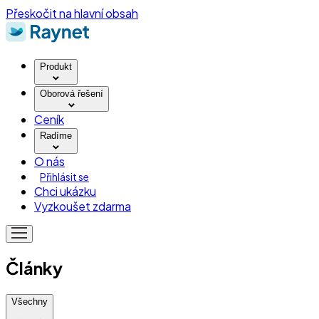
Přeskočit na hlavní obsah
Produkt
Oborová řešení
Ceník
Radíme
O nás
Přihlásit se
Chci ukázku
Vyzkoušet zdarma
Články
Všechny