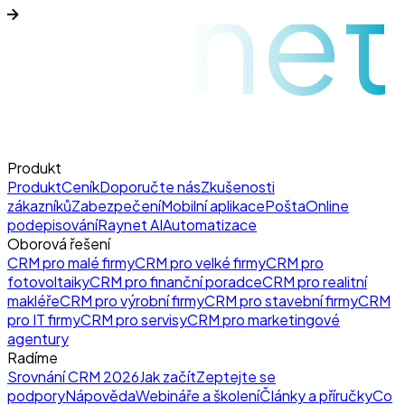
raynet
Produkt
Produkt
Ceník
Doporučte nás
Zkušenosti
zákazníků
Zabezpečení
Mobilní aplikace
Pošta
Online
podepisování
Raynet AI
Automatizace
Oborová řešení
CRM pro malé firmy
CRM pro velké firmy
CRM pro
fotovoltaiky
CRM pro finanční poradce
CRM pro realitní
makléře
CRM pro výrobní firmy
CRM pro stavební firmy
CRM
pro IT firmy
CRM pro servisy
CRM pro marketingové
agentury
Radíme
Srovnání CRM 2026
Jak začít
Zeptejte se
podpory
Nápověda
Webináře a školení
Články a příručky
Co