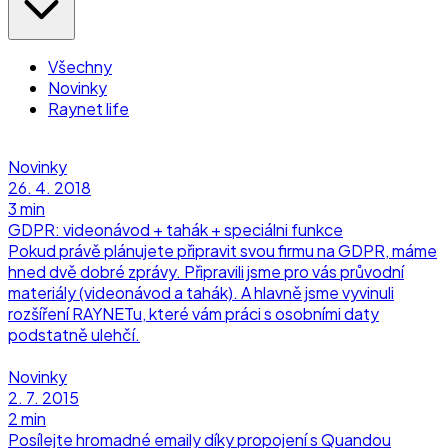
Všechny
Novinky
Raynet life
Novinky
26. 4. 2018
3 min
GDPR: videonávod + tahák + speciálni funkce
Pokud právě plánujete připravit svou firmu na GDPR, máme
hned dvě dobré zprávy. Připravili jsme pro vás průvodní
materiály (videonávod a tahák). A hlavně jsme vyvinuli
rozšíření RAYNETu, které vám práci s osobními daty
podstatně ulehčí.
Novinky
2. 7. 2015
2 min
Posílejte hromadné emaily díky propojení s Quandou